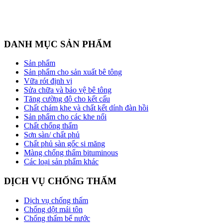
DANH MỤC SẢN PHẨM
Sản phẩm
Sản phẩm cho sản xuất bê tông
Vữa rót định vị
Sửa chữa và bảo vệ bê tông
Tăng cường độ cho kết cấu
Chất chám khe và chất kết dính đàn hồi
Sản phẩm cho các khe nối
Chất chống thấm
Sơn sàn/ chất phủ
Chất phủ sàn gốc si măng
Màng chống thấm bituminous
Các loại sản phẩm khác
DỊCH VỤ CHỐNG THẤM
Dịch vụ chống thấm
Chống dột mái tôn
Chống thấm bể nước