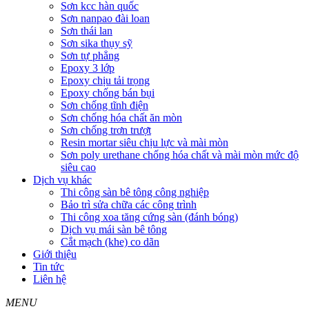
Sơn kcc hàn quốc
Sơn nanpao đài loan
Sơn thái lan
Sơn sika thụy sỹ
Sơn tự phẳng
Epoxy 3 lớp
Epoxy chịu tải trọng
Epoxy chống bán bụi
Sơn chống tĩnh điện
Sơn chống hóa chất ăn mòn
Sơn chống trơn trượt
Resin mortar siêu chịu lực và mài mòn
Sơn poly urethane chống hóa chất và mài mòn mức độ
siêu cao
Dịch vụ khác
Thi công sàn bê tông công nghiệp
Bảo trì sửa chữa các công trình
Thi công xoa tăng cứng sàn (đánh bóng)
Dịch vụ mái sàn bê tông
Cắt mạch (khe) co dãn
Giới thiệu
Tin tức
Liên hệ
MENU