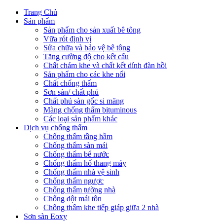
Trang Chủ
Sản phẩm
Sản phẩm cho sản xuất bê tông
Vữa rót định vị
Sửa chữa và bảo vệ bê tông
Tăng cường độ cho kết cấu
Chất chám khe và chất kết dính đàn hồi
Sản phẩm cho các khe nối
Chất chống thấm
Sơn sàn/ chất phủ
Chất phủ sàn gốc si măng
Màng chống thấm bituminous
Các loại sản phẩm khác
Dịch vụ chống thấm
Chống thấm tầng hầm
Chống thấm sàn mái
Chống thấm bể nước
Chống thấm hố thang máy
Chống thấm nhà vệ sinh
Chống thấm ngược
Chống thấm tường nhà
Chống dột mái tôn
Chống thấm khe tiếp giáp giữa 2 nhà
Sơn sàn Eoxy