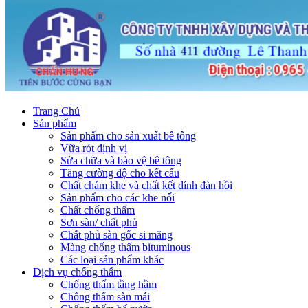
Trang Chủ
Sản phẩm
Sản phẩm cho sản xuất bê tông
Vữa rót định vị
Sửa chữa và bảo vệ bê tông
Tăng cường độ cho kết cấu
Chất chám khe và chất kết dính đàn hồi
Sản phẩm cho các khe nối
Chất chống thấm
Sơn sàn/ chất phủ
Chất phủ sàn gốc si măng
Màng chống thấm bituminous
Các loại sản phẩm khác
Dịch vụ chống thấm
Chống thấm tầng hầm
Chống thấm sàn mái