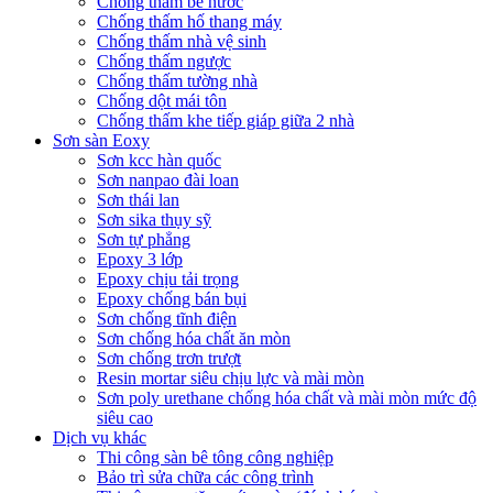
Chống thấm bể nước
Chống thấm hố thang máy
Chống thấm nhà vệ sinh
Chống thấm ngược
Chống thấm tường nhà
Chống dột mái tôn
Chống thấm khe tiếp giáp giữa 2 nhà
Sơn sàn Eoxy
Sơn kcc hàn quốc
Sơn nanpao đài loan
Sơn thái lan
Sơn sika thụy sỹ
Sơn tự phẳng
Epoxy 3 lớp
Epoxy chịu tải trọng
Epoxy chống bán bụi
Sơn chống tĩnh điện
Sơn chống hóa chất ăn mòn
Sơn chống trơn trượt
Resin mortar siêu chịu lực và mài mòn
Sơn poly urethane chống hóa chất và mài mòn mức độ
siêu cao
Dịch vụ khác
Thi công sàn bê tông công nghiệp
Bảo trì sửa chữa các công trình