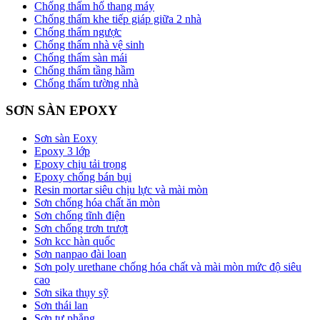
Chống thấm hố thang máy
Chống thấm khe tiếp giáp giữa 2 nhà
Chống thấm ngược
Chống thấm nhà vệ sinh
Chống thấm sàn mái
Chống thấm tầng hầm
Chống thấm tường nhà
SƠN SÀN EPOXY
Sơn sàn Eoxy
Epoxy 3 lớp
Epoxy chịu tải trọng
Epoxy chống bán bụi
Resin mortar siêu chịu lực và mài mòn
Sơn chống hóa chất ăn mòn
Sơn chống tĩnh điện
Sơn chống trơn trượt
Sơn kcc hàn quốc
Sơn nanpao đài loan
Sơn poly urethane chống hóa chất và mài mòn mức độ siêu
cao
Sơn sika thụy sỹ
Sơn thái lan
Sơn tự phẳng