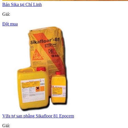
Bán Sika tại Chí Linh
Giá:
Đặt mua
Vữa tự san phẳng Sikafloor 81 Epocem
Giá: