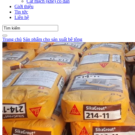
Cắt mạch (khe) co dãn
Giới thiệu
Tin tức
Liên hệ
Trang chủ
Sản phẩm cho sản xuất bê tông