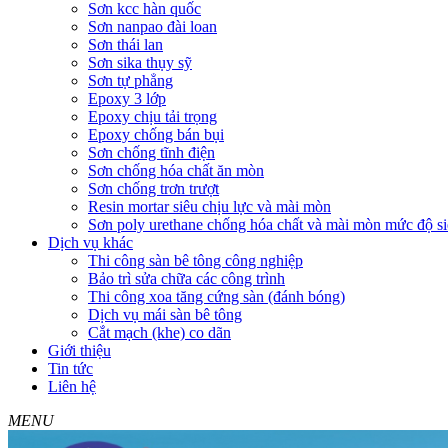
Sơn kcc hàn quốc
Sơn nanpao đài loan
Sơn thái lan
Sơn sika thụy sỹ
Sơn tự phẳng
Epoxy 3 lớp
Epoxy chịu tải trọng
Epoxy chống bán bụi
Sơn chống tĩnh điện
Sơn chống hóa chất ăn mòn
Sơn chống trơn trượt
Resin mortar siêu chịu lực và mài mòn
Sơn poly urethane chống hóa chất và mài mòn mức độ si
Dịch vụ khác
Thi công sàn bê tông công nghiệp
Bảo trì sửa chữa các công trình
Thi công xoa tăng cứng sàn (đánh bóng)
Dịch vụ mái sàn bê tông
Cắt mạch (khe) co dãn
Giới thiệu
Tin tức
Liên hệ
MENU