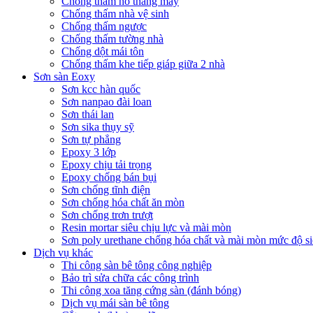
Chống thấm hố thang máy
Chống thấm nhà vệ sinh
Chống thấm ngược
Chống thấm tường nhà
Chống dột mái tôn
Chống thấm khe tiếp giáp giữa 2 nhà
Sơn sàn Eoxy
Sơn kcc hàn quốc
Sơn nanpao đài loan
Sơn thái lan
Sơn sika thụy sỹ
Sơn tự phẳng
Epoxy 3 lớp
Epoxy chịu tải trọng
Epoxy chống bán bụi
Sơn chống tĩnh điện
Sơn chống hóa chất ăn mòn
Sơn chống trơn trượt
Resin mortar siêu chịu lực và mài mòn
Sơn poly urethane chống hóa chất và mài mòn mức độ si
Dịch vụ khác
Thi công sàn bê tông công nghiệp
Bảo trì sửa chữa các công trình
Thi công xoa tăng cứng sàn (đánh bóng)
Dịch vụ mái sàn bê tông