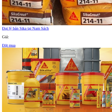
Đại lý bán Sika tại Nam Sách
Giá:
Đặt mua