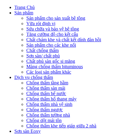
Trang Chủ
Sản phẩm
Sản phẩm cho sản xuất bê tông
Vữa rót định vị
Sửa chữa và bảo vệ bê tông
Tăng cường độ cho kết cấu
Chất chám khe và chất kết dính đàn hồi
Sản phẩm cho các khe nối
Chất chống thấm
Sơn sàn/ chất phủ
Chất phủ sàn gốc si măng
Màng chống thấm bituminous
Các loại sản phẩm khác
Dịch vụ chống thấm
Chống thấm tầng hầm
Chống thấm sàn mái
Chống thấm bể nước
Chống thấm hố thang máy
Chống thấm nhà vệ sinh
Chống thấm ngược
Chống thấm tường nhà
Chống dột mái tôn
Chống thấm khe tiếp giáp giữa 2 nhà
Sơn sàn Eoxy