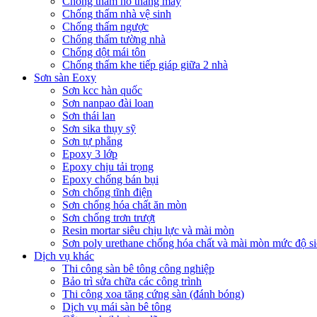
Chống thấm hố thang máy
Chống thấm nhà vệ sinh
Chống thấm ngược
Chống thấm tường nhà
Chống dột mái tôn
Chống thấm khe tiếp giáp giữa 2 nhà
Sơn sàn Eoxy
Sơn kcc hàn quốc
Sơn nanpao đài loan
Sơn thái lan
Sơn sika thụy sỹ
Sơn tự phẳng
Epoxy 3 lớp
Epoxy chịu tải trọng
Epoxy chống bán bụi
Sơn chống tĩnh điện
Sơn chống hóa chất ăn mòn
Sơn chống trơn trượt
Resin mortar siêu chịu lực và mài mòn
Sơn poly urethane chống hóa chất và mài mòn mức độ si
Dịch vụ khác
Thi công sàn bê tông công nghiệp
Bảo trì sửa chữa các công trình
Thi công xoa tăng cứng sàn (đánh bóng)
Dịch vụ mái sàn bê tông