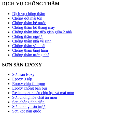
DỊCH VỤ CHỐNG THẤM
Dịch vụ chống thấm
Chống dột mái tôn
Chống thấm bể nước
Chống thấm hố thang máy
Chống thấm khe tiếp giáp giữa 2 nhà
Chống thấm ngược
Chống thấm nhà vệ sinh
Chống thấm sàn mái
Chống thấm tầng hầm
Chống thấm tường nhà
SƠN SÀN EPOXY
Sơn sàn Eoxy
Epoxy 3 lớp
Epoxy chịu tải trọng
Epoxy chống bán bụi
Resin mortar siêu chịu lực và mài mòn
Sơn chống hóa chất ăn mòn
Sơn chống tĩnh điện
Sơn chống trơn trượt
Sơn kcc hàn quốc