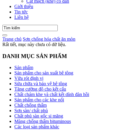
Cắt mạch (khe) co dãn
Giới thiệu
Tin tức
Liên hệ
Trang chủ
Sơn chống hóa chất ăn mòn
Rất tiết, mục này chưa có dữ liệu.
DANH MỤC SẢN PHẨM
Sản phẩm
Sản phẩm cho sản xuất bê tông
Vữa rót định vị
Sửa chữa và bảo vệ bê tông
Tăng cường độ cho kết cấu
Chất chám khe và chất kết dính đàn hồi
Sản phẩm cho các khe nối
Chất chống thấm
Sơn sàn/ chất phủ
Chất phủ sàn gốc si măng
Màng chống thấm bituminous
Các loại sản phẩm khác