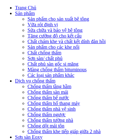
Trang Chủ
Sản phẩm
Sản phẩm cho sản xuất bê tông
Vữa rót định vị
Sửa chữa và bảo vệ bê tông
Tăng cường độ cho kết cấu
Chất chám khe và chất kết dính đàn hồi
Sản phẩm cho các khe nối
Chất chống thấm
Sơn sàn/ chất phủ
Chất phủ sàn gốc si măng
Màng chống thấm bituminous
Các loại sản phẩm khác
Dịch vụ chống thấm
Chống thấm tầng hầm
Chống thấm sàn mái
Chống thấm bể nước
Chống thấm hố thang máy
Chống thấm nhà vệ sinh
Chống thấm ngược
Chống thấm tường nhà
Chống dột mái tôn
Chống thấm khe tiếp giáp giữa 2 nhà
Sơn sàn Eoxy