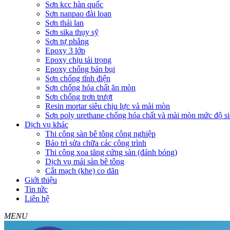
Sơn kcc hàn quốc
Sơn nanpao đài loan
Sơn thái lan
Sơn sika thụy sỹ
Sơn tự phẳng
Epoxy 3 lớp
Epoxy chịu tải trọng
Epoxy chống bán bụi
Sơn chống tĩnh điện
Sơn chống hóa chất ăn mòn
Sơn chống trơn trượt
Resin mortar siêu chịu lực và mài mòn
Sơn poly urethane chống hóa chất và mài mòn mức độ si
Dịch vụ khác
Thi công sàn bê tông công nghiệp
Bảo trì sửa chữa các công trình
Thi công xoa tăng cứng sàn (đánh bóng)
Dịch vụ mái sàn bê tông
Cắt mạch (khe) co dãn
Giới thiệu
Tin tức
Liên hệ
MENU