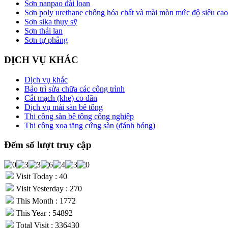
Sơn nanpao đài loan
Sơn poly urethane chống hóa chất và mài mòn mức độ siêu cao
Sơn sika thụy sỹ
Sơn thái lan
Sơn tự phẳng
DỊCH VỤ KHÁC
Dịch vụ khác
Bảo trì sửa chữa các công trình
Cắt mạch (khe) co dãn
Dịch vụ mái sàn bê tông
Thi công sàn bê tông công nghiệp
Thi công xoa tăng cứng sàn (đánh bóng)
Đếm số lượt truy cập
Visit Today : 40
Visit Yesterday : 270
This Month : 1772
This Year : 54892
Total Visit : 336430