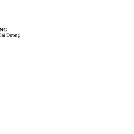
ƯNG
 Hải Dương