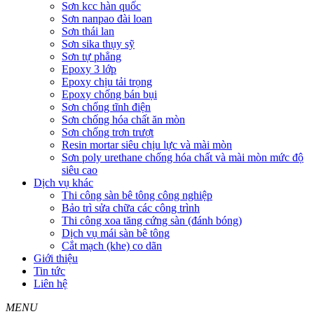
Sơn kcc hàn quốc
Sơn nanpao đài loan
Sơn thái lan
Sơn sika thụy sỹ
Sơn tự phẳng
Epoxy 3 lớp
Epoxy chịu tải trọng
Epoxy chống bán bụi
Sơn chống tĩnh điện
Sơn chống hóa chất ăn mòn
Sơn chống trơn trượt
Resin mortar siêu chịu lực và mài mòn
Sơn poly urethane chống hóa chất và mài mòn mức độ
siêu cao
Dịch vụ khác
Thi công sàn bê tông công nghiệp
Bảo trì sửa chữa các công trình
Thi công xoa tăng cứng sàn (đánh bóng)
Dịch vụ mái sàn bê tông
Cắt mạch (khe) co dãn
Giới thiệu
Tin tức
Liên hệ
MENU