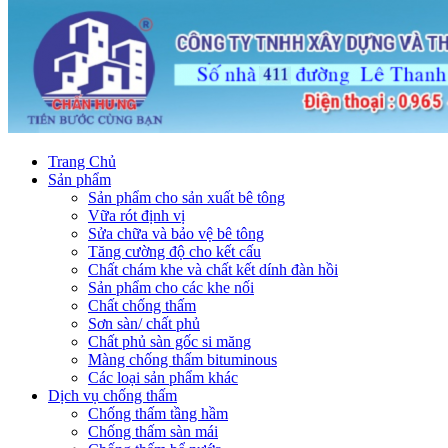
Trang Chủ
Sản phẩm
Sản phẩm cho sản xuất bê tông
Vữa rót định vị
Sửa chữa và bảo vệ bê tông
Tăng cường độ cho kết cấu
Chất chám khe và chất kết dính đàn hồi
Sản phẩm cho các khe nối
Chất chống thấm
Sơn sàn/ chất phủ
Chất phủ sàn gốc si măng
Màng chống thấm bituminous
Các loại sản phẩm khác
Dịch vụ chống thấm
Chống thấm tầng hầm
Chống thấm sàn mái