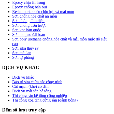
Epoxy chịu tải trọng
Epoxy chống bán bụi
Resin mortar siêu chịu lực và mài mòn
Sơn chống hóa chất ăn mòn
Sơn chống tĩnh điện
Sơn chống trơn trượt
Sơn kcc hàn quốc
Sơn nanpao đài loan
Sơn poly urethane chống hóa chất và mài mòn mức độ siêu
cao
Sơn sika thụy sỹ
Sơn thái lan
Sơn tự phẳng
DỊCH VỤ KHÁC
Dịch vụ khác
Bảo trì sửa chữa các công trình
Cắt mạch (khe) co dãn
Dịch vụ mái sàn bê tông
Thi công sàn bê tông công nghiệp
Thi công xoa tăng cứng sàn (đánh bóng)
Đếm số lượt truy cập