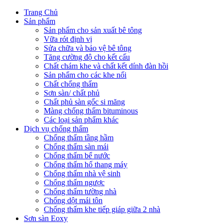
Trang Chủ
Sản phẩm
Sản phẩm cho sản xuất bê tông
Vữa rót định vị
Sửa chữa và bảo vệ bê tông
Tăng cường độ cho kết cấu
Chất chám khe và chất kết dính đàn hồi
Sản phẩm cho các khe nối
Chất chống thấm
Sơn sàn/ chất phủ
Chất phủ sàn gốc si măng
Màng chống thấm bituminous
Các loại sản phẩm khác
Dịch vụ chống thấm
Chống thấm tầng hầm
Chống thấm sàn mái
Chống thấm bể nước
Chống thấm hố thang máy
Chống thấm nhà vệ sinh
Chống thấm ngược
Chống thấm tường nhà
Chống dột mái tôn
Chống thấm khe tiếp giáp giữa 2 nhà
Sơn sàn Eoxy