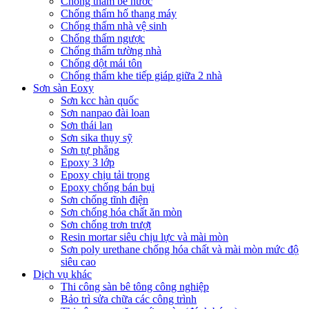
Chống thấm bể nước
Chống thấm hố thang máy
Chống thấm nhà vệ sinh
Chống thấm ngược
Chống thấm tường nhà
Chống dột mái tôn
Chống thấm khe tiếp giáp giữa 2 nhà
Sơn sàn Eoxy
Sơn kcc hàn quốc
Sơn nanpao đài loan
Sơn thái lan
Sơn sika thụy sỹ
Sơn tự phẳng
Epoxy 3 lớp
Epoxy chịu tải trọng
Epoxy chống bán bụi
Sơn chống tĩnh điện
Sơn chống hóa chất ăn mòn
Sơn chống trơn trượt
Resin mortar siêu chịu lực và mài mòn
Sơn poly urethane chống hóa chất và mài mòn mức độ
siêu cao
Dịch vụ khác
Thi công sàn bê tông công nghiệp
Bảo trì sửa chữa các công trình