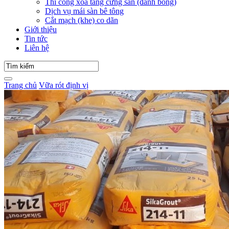
Thi công xoa tăng cứng sàn (đánh bóng)
Dịch vụ mái sàn bê tông
Cắt mạch (khe) co dãn
Giới thiệu
Tin tức
Liên hệ
Trang chủ
Vữa rót định vị