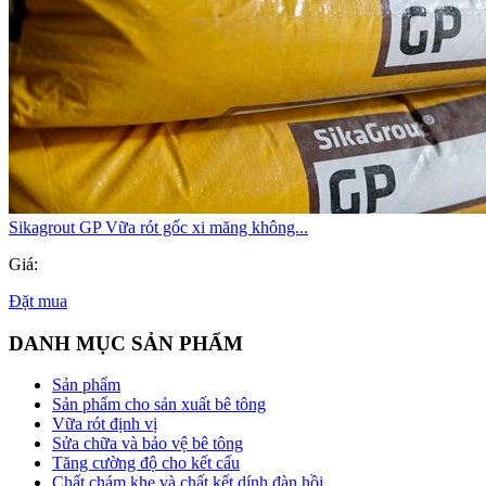
Sikagrout GP Vữa rót gốc xi măng không...
Giá:
Đặt mua
DANH MỤC SẢN PHẨM
Sản phẩm
Sản phẩm cho sản xuất bê tông
Vữa rót định vị
Sửa chữa và bảo vệ bê tông
Tăng cường độ cho kết cấu
Chất chám khe và chất kết dính đàn hồi