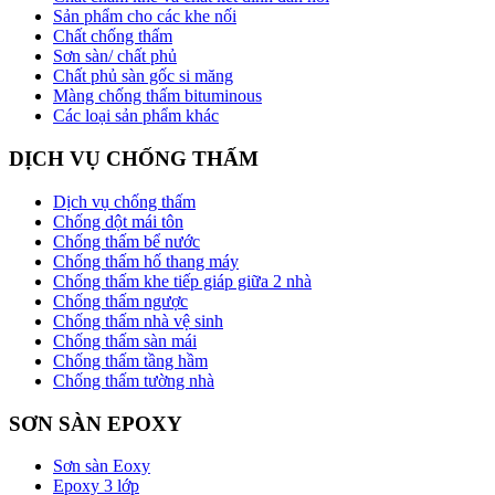
Sản phẩm cho các khe nối
Chất chống thấm
Sơn sàn/ chất phủ
Chất phủ sàn gốc si măng
Màng chống thấm bituminous
Các loại sản phẩm khác
DỊCH VỤ CHỐNG THẤM
Dịch vụ chống thấm
Chống dột mái tôn
Chống thấm bể nước
Chống thấm hố thang máy
Chống thấm khe tiếp giáp giữa 2 nhà
Chống thấm ngược
Chống thấm nhà vệ sinh
Chống thấm sàn mái
Chống thấm tầng hầm
Chống thấm tường nhà
SƠN SÀN EPOXY
Sơn sàn Eoxy
Epoxy 3 lớp