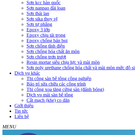
Sơn kcc hàn quốc
Sơn nanpao đài loan
Sơn thái lan
Sơn sika thụy sỹ
Sơn tự phẳng
Epoxy 3 lớp
Epoxy chịu tải trọng
Epoxy chống bán bụi
Sơn chống tĩnh điện
Sơn chống hóa chất ăn mòn
Sơn chống trơn trượt
Resin mortar siêu chịu lực và mài mòn
Sơn poly urethane chống hóa chất và mài mòn mức độ si
Dịch vụ khác
Thi công sàn bê tông công nghiệp
Bảo trì sửa chữa các công trình
Thi công xoa tăng cứng sàn (đánh bóng)
Dịch vụ mái sàn bê tông
Cắt mạch (khe) co dãn
Giới thiệu
Tin tức
Liên hệ
MENU