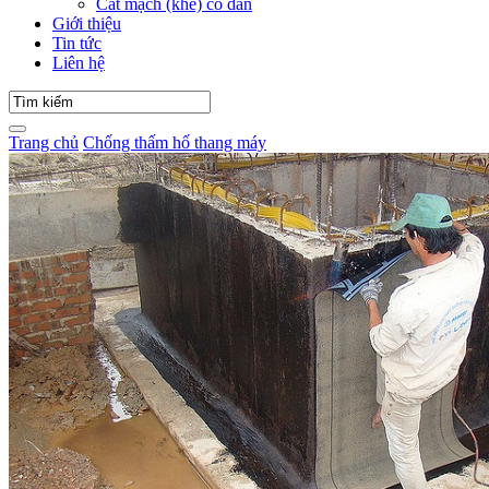
Cắt mạch (khe) co dãn
Giới thiệu
Tin tức
Liên hệ
Trang chủ
Chống thấm hố thang máy