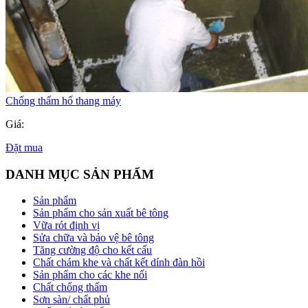
Chống thấm hố thang máy
Giá:
Đặt mua
DANH MỤC SẢN PHẨM
Sản phẩm
Sản phẩm cho sản xuất bê tông
Vữa rót định vị
Sửa chữa và bảo vệ bê tông
Tăng cường độ cho kết cấu
Chất chám khe và chất kết dính đàn hồi
Sản phẩm cho các khe nối
Chất chống thấm
Sơn sàn/ chất phủ