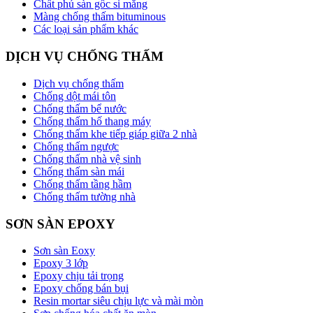
Chất phủ sàn gốc si măng
Màng chống thấm bituminous
Các loại sản phẩm khác
DỊCH VỤ CHỐNG THẤM
Dịch vụ chống thấm
Chống dột mái tôn
Chống thấm bể nước
Chống thấm hố thang máy
Chống thấm khe tiếp giáp giữa 2 nhà
Chống thấm ngược
Chống thấm nhà vệ sinh
Chống thấm sàn mái
Chống thấm tầng hầm
Chống thấm tường nhà
SƠN SÀN EPOXY
Sơn sàn Eoxy
Epoxy 3 lớp
Epoxy chịu tải trọng
Epoxy chống bán bụi
Resin mortar siêu chịu lực và mài mòn