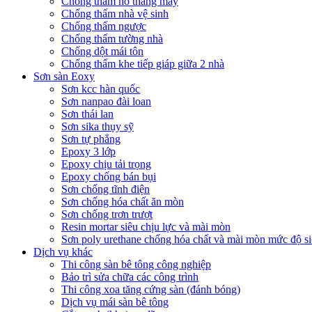
Chống thấm hố thang máy
Chống thấm nhà vệ sinh
Chống thấm ngược
Chống thấm tường nhà
Chống dột mái tôn
Chống thấm khe tiếp giáp giữa 2 nhà
Sơn sàn Eoxy
Sơn kcc hàn quốc
Sơn nanpao đài loan
Sơn thái lan
Sơn sika thụy sỹ
Sơn tự phẳng
Epoxy 3 lớp
Epoxy chịu tải trọng
Epoxy chống bán bụi
Sơn chống tĩnh điện
Sơn chống hóa chất ăn mòn
Sơn chống trơn trượt
Resin mortar siêu chịu lực và mài mòn
Sơn poly urethane chống hóa chất và mài mòn mức độ si
Dịch vụ khác
Thi công sàn bê tông công nghiệp
Bảo trì sửa chữa các công trình
Thi công xoa tăng cứng sàn (đánh bóng)
Dịch vụ mái sàn bê tông