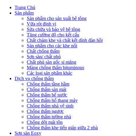
Trang Chủ
Sản phẩm
Sản phẩm cho sản xuất bê tông
Vữa rót định vị
Sửa chữa và bảo vệ bê tông
Tăng cường độ cho kết cấu
Chất chám khe và chất kết dính đàn hồi
Sản phẩm cho các khe nối
Chất chống thấm
Sơn sàn/ chất phủ
Chất phủ sàn gốc si măng
Màng chống thấm bituminous
Các loại sản phẩm khác
Dịch vụ chống thấm
Chống thấm tầng hầm
Chống thấm sàn mái
Chống thấm bể nước
Chống thấm hố thang máy
Chống thấm nhà vệ sinh
Chống thấm ngược
Chống thấm tường nhà
Chống dột mái tôn
Chống thấm khe tiếp giáp giữa 2 nhà
Sơn sàn Eoxy