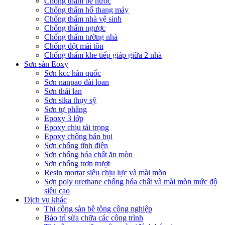
Chống thấm bể nước
Chống thấm hố thang máy
Chống thấm nhà vệ sinh
Chống thấm ngược
Chống thấm tường nhà
Chống dột mái tôn
Chống thấm khe tiếp giáp giữa 2 nhà
Sơn sàn Eoxy
Sơn kcc hàn quốc
Sơn nanpao đài loan
Sơn thái lan
Sơn sika thụy sỹ
Sơn tự phẳng
Epoxy 3 lớp
Epoxy chịu tải trọng
Epoxy chống bán bụi
Sơn chống tĩnh điện
Sơn chống hóa chất ăn mòn
Sơn chống trơn trượt
Resin mortar siêu chịu lực và mài mòn
Sơn poly urethane chống hóa chất và mài mòn mức độ
siêu cao
Dịch vụ khác
Thi công sàn bê tông công nghiệp
Bảo trì sửa chữa các công trình