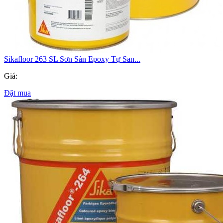
Sikafloor 263 SL Sơn Sàn Epoxy Tự San...
Giá:
Đặt mua