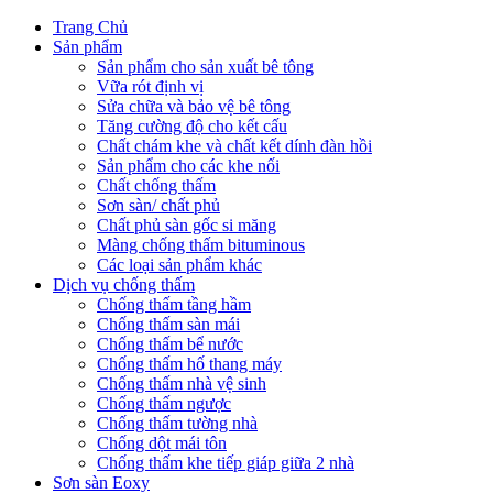
Trang Chủ
Sản phẩm
Sản phẩm cho sản xuất bê tông
Vữa rót định vị
Sửa chữa và bảo vệ bê tông
Tăng cường độ cho kết cấu
Chất chám khe và chất kết dính đàn hồi
Sản phẩm cho các khe nối
Chất chống thấm
Sơn sàn/ chất phủ
Chất phủ sàn gốc si măng
Màng chống thấm bituminous
Các loại sản phẩm khác
Dịch vụ chống thấm
Chống thấm tầng hầm
Chống thấm sàn mái
Chống thấm bể nước
Chống thấm hố thang máy
Chống thấm nhà vệ sinh
Chống thấm ngược
Chống thấm tường nhà
Chống dột mái tôn
Chống thấm khe tiếp giáp giữa 2 nhà
Sơn sàn Eoxy