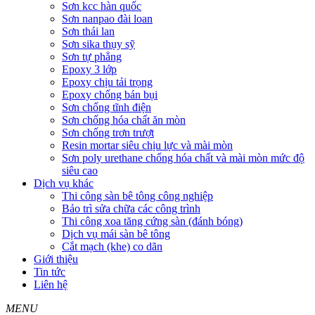
Sơn kcc hàn quốc
Sơn nanpao đài loan
Sơn thái lan
Sơn sika thụy sỹ
Sơn tự phẳng
Epoxy 3 lớp
Epoxy chịu tải trọng
Epoxy chống bán bụi
Sơn chống tĩnh điện
Sơn chống hóa chất ăn mòn
Sơn chống trơn trượt
Resin mortar siêu chịu lực và mài mòn
Sơn poly urethane chống hóa chất và mài mòn mức độ
siêu cao
Dịch vụ khác
Thi công sàn bê tông công nghiệp
Bảo trì sửa chữa các công trình
Thi công xoa tăng cứng sàn (đánh bóng)
Dịch vụ mái sàn bê tông
Cắt mạch (khe) co dãn
Giới thiệu
Tin tức
Liên hệ
MENU