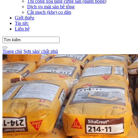
Thi công xoa tăng cứng sàn (đánh bóng)
Dịch vụ mái sàn bê tông
Cắt mạch (khe) co dãn
Giới thiệu
Tin tức
Liên hệ
Trang chủ
Sơn sàn/ chất phủ