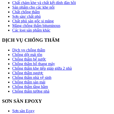
Chất chám khe và chất kết dính đàn hồi
Sản phẩm cho các khe nối
Chất chống thấm
Sơn sàn/ chất phủ
Chất phủ sàn gốc si măng
Màng chống thấm bituminous
Các loại sản phẩm khác
DỊCH VỤ CHỐNG THẤM
Dịch vụ chống thấm
Chống dột mái tôn
Chống thấm bể nước
Chống thấm hố thang máy
Chống thấm khe tiếp giáp giữa 2 nhà
Chống thấm ngược
Chống thấm nhà vệ sinh
Chống thấm sàn mái
Chống thấm tầng hầm
Chống thấm tường nhà
SƠN SÀN EPOXY
Sơn sàn Eoxy