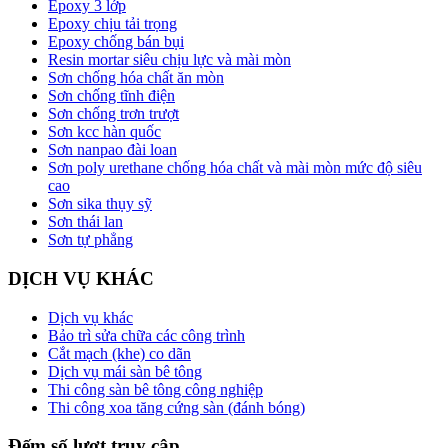
Epoxy 3 lớp
Epoxy chịu tải trọng
Epoxy chống bán bụi
Resin mortar siêu chịu lực và mài mòn
Sơn chống hóa chất ăn mòn
Sơn chống tĩnh điện
Sơn chống trơn trượt
Sơn kcc hàn quốc
Sơn nanpao đài loan
Sơn poly urethane chống hóa chất và mài mòn mức độ siêu
cao
Sơn sika thụy sỹ
Sơn thái lan
Sơn tự phẳng
DỊCH VỤ KHÁC
Dịch vụ khác
Bảo trì sửa chữa các công trình
Cắt mạch (khe) co dãn
Dịch vụ mái sàn bê tông
Thi công sàn bê tông công nghiệp
Thi công xoa tăng cứng sàn (đánh bóng)
Đếm số lượt truy cập