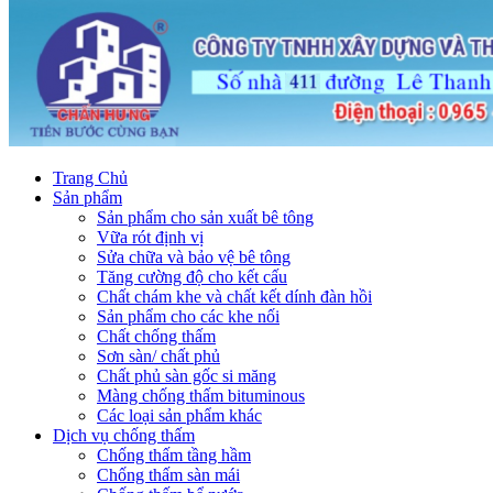
Trang Chủ
Sản phẩm
Sản phẩm cho sản xuất bê tông
Vữa rót định vị
Sửa chữa và bảo vệ bê tông
Tăng cường độ cho kết cấu
Chất chám khe và chất kết dính đàn hồi
Sản phẩm cho các khe nối
Chất chống thấm
Sơn sàn/ chất phủ
Chất phủ sàn gốc si măng
Màng chống thấm bituminous
Các loại sản phẩm khác
Dịch vụ chống thấm
Chống thấm tầng hầm
Chống thấm sàn mái