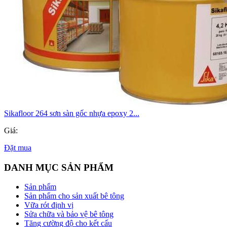
Sikafloor 264 sơn sàn gốc nhựa epoxy 2...
Giá:
Đặt mua
DANH MỤC SẢN PHẨM
Sản phẩm
Sản phẩm cho sản xuất bê tông
Vữa rót định vị
Sửa chữa và bảo vệ bê tông
Tăng cường độ cho kết cấu