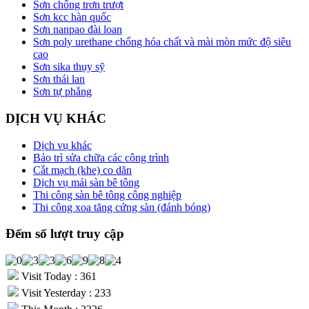
Sơn chống trơn trượt
Sơn kcc hàn quốc
Sơn nanpao đài loan
Sơn poly urethane chống hóa chất và mài mòn mức độ siêu
cao
Sơn sika thụy sỹ
Sơn thái lan
Sơn tự phẳng
DỊCH VỤ KHÁC
Dịch vụ khác
Bảo trì sửa chữa các công trình
Cắt mạch (khe) co dãn
Dịch vụ mái sàn bê tông
Thi công sàn bê tông công nghiệp
Thi công xoa tăng cứng sàn (đánh bóng)
Đếm số lượt truy cập
Visit Today : 361
Visit Yesterday : 233