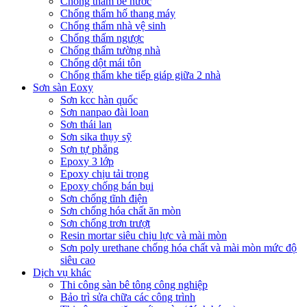
Chống thấm bể nước
Chống thấm hố thang máy
Chống thấm nhà vệ sinh
Chống thấm ngược
Chống thấm tường nhà
Chống dột mái tôn
Chống thấm khe tiếp giáp giữa 2 nhà
Sơn sàn Eoxy
Sơn kcc hàn quốc
Sơn nanpao đài loan
Sơn thái lan
Sơn sika thụy sỹ
Sơn tự phẳng
Epoxy 3 lớp
Epoxy chịu tải trọng
Epoxy chống bán bụi
Sơn chống tĩnh điện
Sơn chống hóa chất ăn mòn
Sơn chống trơn trượt
Resin mortar siêu chịu lực và mài mòn
Sơn poly urethane chống hóa chất và mài mòn mức độ
siêu cao
Dịch vụ khác
Thi công sàn bê tông công nghiệp
Bảo trì sửa chữa các công trình