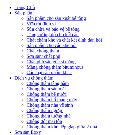
Trang Chủ
Sản phẩm
Sản phẩm cho sản xuất bê tông
Vữa rót định vị
Sửa chữa và bảo vệ bê tông
Tăng cường độ cho kết cấu
Chất chám khe và chất kết dính đàn hồi
Sản phẩm cho các khe nối
Chất chống thấm
Sơn sàn/ chất phủ
Chất phủ sàn gốc si măng
Màng chống thấm bituminous
Các loại sản phẩm khác
Dịch vụ chống thấm
Chống thấm tầng hầm
Chống thấm sàn mái
Chống thấm bể nước
Chống thấm hố thang máy
Chống thấm nhà vệ sinh
Chống thấm ngược
Chống thấm tường nhà
Chống dột mái tôn
Chống thấm khe tiếp giáp giữa 2 nhà
Sơn sàn Eoxy