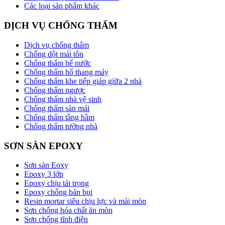
Các loại sản phẩm khác
DỊCH VỤ CHỐNG THẤM
Dịch vụ chống thấm
Chống dột mái tôn
Chống thấm bể nước
Chống thấm hố thang máy
Chống thấm khe tiếp giáp giữa 2 nhà
Chống thấm ngược
Chống thấm nhà vệ sinh
Chống thấm sàn mái
Chống thấm tầng hầm
Chống thấm tường nhà
SƠN SÀN EPOXY
Sơn sàn Eoxy
Epoxy 3 lớp
Epoxy chịu tải trọng
Epoxy chống bán bụi
Resin mortar siêu chịu lực và mài mòn
Sơn chống hóa chất ăn mòn
Sơn chống tĩnh điện