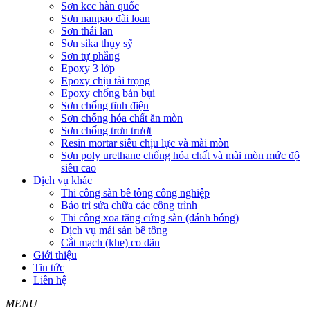
Sơn kcc hàn quốc
Sơn nanpao đài loan
Sơn thái lan
Sơn sika thụy sỹ
Sơn tự phẳng
Epoxy 3 lớp
Epoxy chịu tải trọng
Epoxy chống bán bụi
Sơn chống tĩnh điện
Sơn chống hóa chất ăn mòn
Sơn chống trơn trượt
Resin mortar siêu chịu lực và mài mòn
Sơn poly urethane chống hóa chất và mài mòn mức độ
siêu cao
Dịch vụ khác
Thi công sàn bê tông công nghiệp
Bảo trì sửa chữa các công trình
Thi công xoa tăng cứng sàn (đánh bóng)
Dịch vụ mái sàn bê tông
Cắt mạch (khe) co dãn
Giới thiệu
Tin tức
Liên hệ
MENU