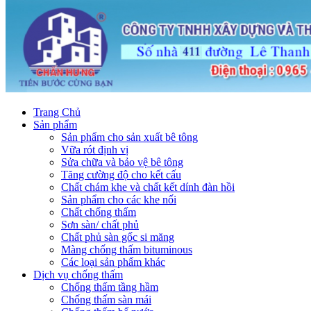
Trang Chủ
Sản phẩm
Sản phẩm cho sản xuất bê tông
Vữa rót định vị
Sửa chữa và bảo vệ bê tông
Tăng cường độ cho kết cấu
Chất chám khe và chất kết dính đàn hồi
Sản phẩm cho các khe nối
Chất chống thấm
Sơn sàn/ chất phủ
Chất phủ sàn gốc si măng
Màng chống thấm bituminous
Các loại sản phẩm khác
Dịch vụ chống thấm
Chống thấm tầng hầm
Chống thấm sàn mái