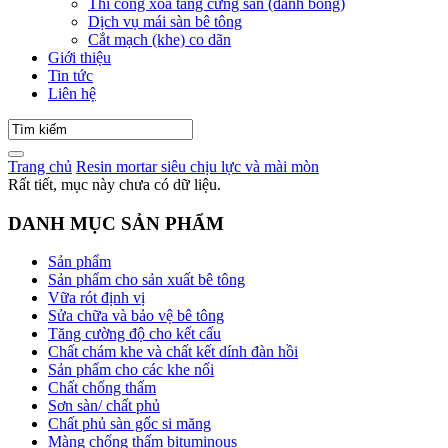
Thi công xoa tăng cứng sàn (đánh bóng)
Dịch vụ mái sàn bê tông
Cắt mạch (khe) co dãn
Giới thiệu
Tin tức
Liên hệ
Trang chủ
Resin mortar siêu chịu lực và mài mòn
Rất tiết, mục này chưa có dữ liệu.
DANH MỤC SẢN PHẨM
Sản phẩm
Sản phẩm cho sản xuất bê tông
Vữa rót định vị
Sửa chữa và bảo vệ bê tông
Tăng cường độ cho kết cấu
Chất chám khe và chất kết dính đàn hồi
Sản phẩm cho các khe nối
Chất chống thấm
Sơn sàn/ chất phủ
Chất phủ sàn gốc si măng
Màng chống thấm bituminous