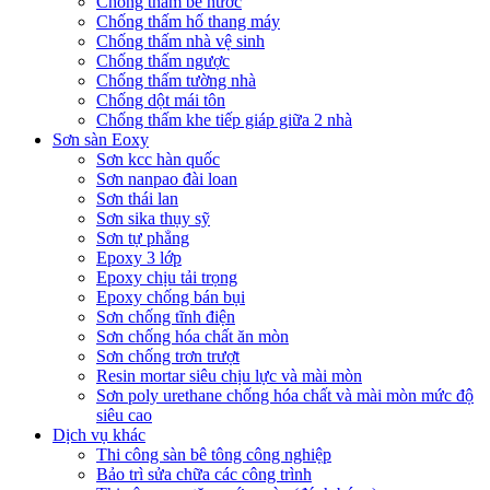
Chống thấm bể nước
Chống thấm hố thang máy
Chống thấm nhà vệ sinh
Chống thấm ngược
Chống thấm tường nhà
Chống dột mái tôn
Chống thấm khe tiếp giáp giữa 2 nhà
Sơn sàn Eoxy
Sơn kcc hàn quốc
Sơn nanpao đài loan
Sơn thái lan
Sơn sika thụy sỹ
Sơn tự phẳng
Epoxy 3 lớp
Epoxy chịu tải trọng
Epoxy chống bán bụi
Sơn chống tĩnh điện
Sơn chống hóa chất ăn mòn
Sơn chống trơn trượt
Resin mortar siêu chịu lực và mài mòn
Sơn poly urethane chống hóa chất và mài mòn mức độ
siêu cao
Dịch vụ khác
Thi công sàn bê tông công nghiệp
Bảo trì sửa chữa các công trình