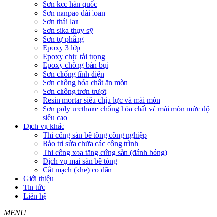
Sơn kcc hàn quốc
Sơn nanpao đài loan
Sơn thái lan
Sơn sika thụy sỹ
Sơn tự phẳng
Epoxy 3 lớp
Epoxy chịu tải trọng
Epoxy chống bán bụi
Sơn chống tĩnh điện
Sơn chống hóa chất ăn mòn
Sơn chống trơn trượt
Resin mortar siêu chịu lực và mài mòn
Sơn poly urethane chống hóa chất và mài mòn mức độ
siêu cao
Dịch vụ khác
Thi công sàn bê tông công nghiệp
Bảo trì sửa chữa các công trình
Thi công xoa tăng cứng sàn (đánh bóng)
Dịch vụ mái sàn bê tông
Cắt mạch (khe) co dãn
Giới thiệu
Tin tức
Liên hệ
MENU