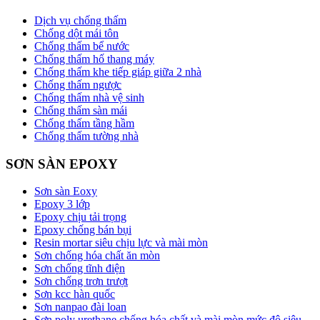
Dịch vụ chống thấm
Chống dột mái tôn
Chống thấm bể nước
Chống thấm hố thang máy
Chống thấm khe tiếp giáp giữa 2 nhà
Chống thấm ngược
Chống thấm nhà vệ sinh
Chống thấm sàn mái
Chống thấm tầng hầm
Chống thấm tường nhà
SƠN SÀN EPOXY
Sơn sàn Eoxy
Epoxy 3 lớp
Epoxy chịu tải trọng
Epoxy chống bán bụi
Resin mortar siêu chịu lực và mài mòn
Sơn chống hóa chất ăn mòn
Sơn chống tĩnh điện
Sơn chống trơn trượt
Sơn kcc hàn quốc
Sơn nanpao đài loan
Sơn poly urethane chống hóa chất và mài mòn mức độ siêu