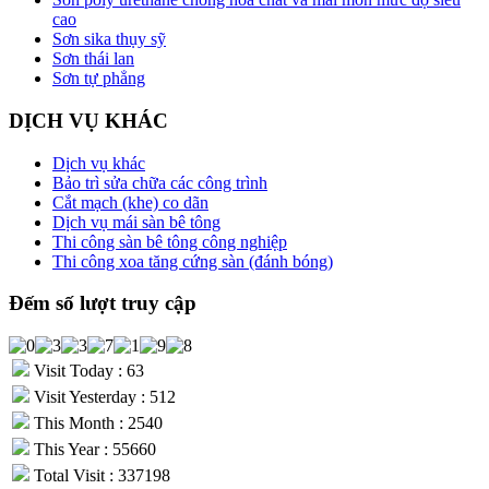
cao
Sơn sika thụy sỹ
Sơn thái lan
Sơn tự phẳng
DỊCH VỤ KHÁC
Dịch vụ khác
Bảo trì sửa chữa các công trình
Cắt mạch (khe) co dãn
Dịch vụ mái sàn bê tông
Thi công sàn bê tông công nghiệp
Thi công xoa tăng cứng sàn (đánh bóng)
Đếm số lượt truy cập
Visit Today : 63
Visit Yesterday : 512
This Month : 2540
This Year : 55660
Total Visit : 337198