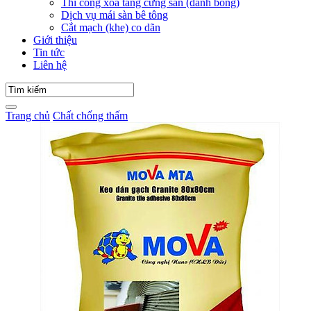
Thi công xoa tăng cứng sàn (đánh bóng)
Dịch vụ mái sàn bê tông
Cắt mạch (khe) co dãn
Giới thiệu
Tin tức
Liên hệ
Trang chủ
Chất chống thấm