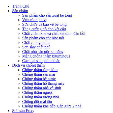
Trang Chủ
Sản phẩm
Sản phẩm cho sản xuất bê tông
Vữa rót định vị
Sửa chữa và bảo vệ bê tông
Tăng cường độ cho kết cấu
Chất chám khe và chất kết dính đàn hồi
Sản phẩm cho các khe nối
Chất chống thấm
Sơn sàn/ chất phủ
Chất phủ sàn gốc si măng
Màng chống thấm bituminous
Các loại sản phẩm khác
Dịch vụ chống thấm
Chống thấm tầng hầm
Chống thấm sàn mái
Chống thấm bể nước
Chống thấm hố thang máy
Chống thấm nhà vệ sinh
Chống thấm ngược
Chống thấm tường nhà
Chống dột mái tôn
Chống thấm khe tiếp giáp giữa 2 nhà
Sơn sàn Eoxy