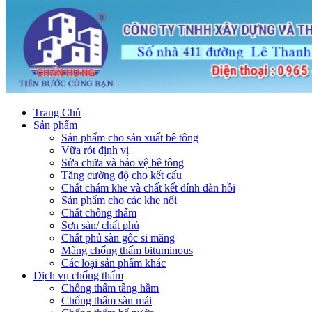
Trang Chủ
Sản phẩm
Sản phẩm cho sản xuất bê tông
Vữa rót định vị
Sửa chữa và bảo vệ bê tông
Tăng cường độ cho kết cấu
Chất chám khe và chất kết dính đàn hồi
Sản phẩm cho các khe nối
Chất chống thấm
Sơn sàn/ chất phủ
Chất phủ sàn gốc si măng
Màng chống thấm bituminous
Các loại sản phẩm khác
Dịch vụ chống thấm
Chống thấm tầng hầm
Chống thấm sàn mái