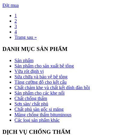
Đặt mua
1
2
3
4
Trang sau »
DANH MỤC SẢN PHẨM
Sản phẩm
Sản phẩm cho sản xuất bê tông
Vữa rót định vị
Sửa chữa và bảo vệ bê tông
Tăng cường độ cho kết cấu
Chất chám khe và chất kết dính đàn hồi
Sản phẩm cho các khe nối
Chất chống thấm
Sơn sàn/ chất phủ
Chất phủ sàn gốc si măng
Màng chống thấm bituminous
Các loại sản phẩm khác
DỊCH VỤ CHỐNG THẤM