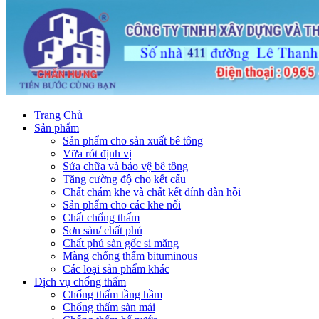
Trang Chủ
Sản phẩm
Sản phẩm cho sản xuất bê tông
Vữa rót định vị
Sửa chữa và bảo vệ bê tông
Tăng cường độ cho kết cấu
Chất chám khe và chất kết dính đàn hồi
Sản phẩm cho các khe nối
Chất chống thấm
Sơn sàn/ chất phủ
Chất phủ sàn gốc si măng
Màng chống thấm bituminous
Các loại sản phẩm khác
Dịch vụ chống thấm
Chống thấm tầng hầm
Chống thấm sàn mái