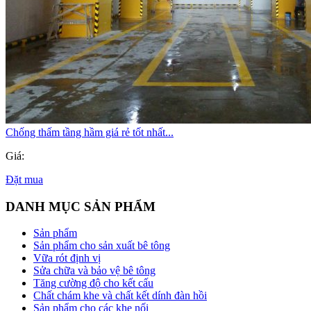
Chống thấm tầng hầm giá rẻ tốt nhất...
Giá:
Đặt mua
DANH MỤC SẢN PHẨM
Sản phẩm
Sản phẩm cho sản xuất bê tông
Vữa rót định vị
Sửa chữa và bảo vệ bê tông
Tăng cường độ cho kết cấu
Chất chám khe và chất kết dính đàn hồi
Sản phẩm cho các khe nối