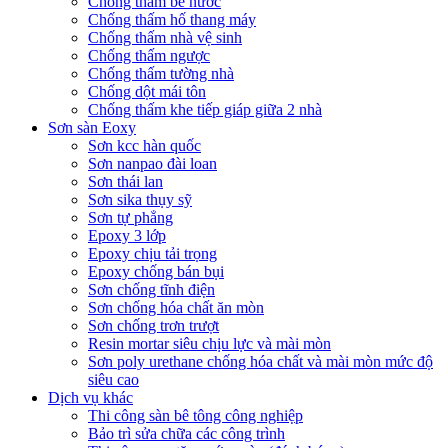
Chống thấm bể nước
Chống thấm hố thang máy
Chống thấm nhà vệ sinh
Chống thấm ngược
Chống thấm tường nhà
Chống dột mái tôn
Chống thấm khe tiếp giáp giữa 2 nhà
Sơn sàn Eoxy
Sơn kcc hàn quốc
Sơn nanpao đài loan
Sơn thái lan
Sơn sika thụy sỹ
Sơn tự phẳng
Epoxy 3 lớp
Epoxy chịu tải trọng
Epoxy chống bán bụi
Sơn chống tĩnh điện
Sơn chống hóa chất ăn mòn
Sơn chống trơn trượt
Resin mortar siêu chịu lực và mài mòn
Sơn poly urethane chống hóa chất và mài mòn mức độ
siêu cao
Dịch vụ khác
Thi công sàn bê tông công nghiệp
Bảo trì sửa chữa các công trình