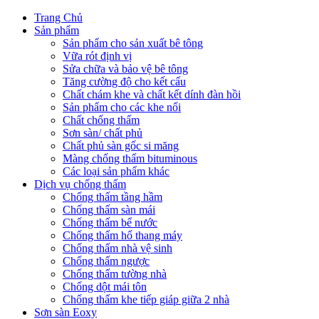
Trang Chủ
Sản phẩm
Sản phẩm cho sản xuất bê tông
Vữa rót định vị
Sửa chữa và bảo vệ bê tông
Tăng cường độ cho kết cấu
Chất chám khe và chất kết dính đàn hồi
Sản phẩm cho các khe nối
Chất chống thấm
Sơn sàn/ chất phủ
Chất phủ sàn gốc si măng
Màng chống thấm bituminous
Các loại sản phẩm khác
Dịch vụ chống thấm
Chống thấm tầng hầm
Chống thấm sàn mái
Chống thấm bể nước
Chống thấm hố thang máy
Chống thấm nhà vệ sinh
Chống thấm ngược
Chống thấm tường nhà
Chống dột mái tôn
Chống thấm khe tiếp giáp giữa 2 nhà
Sơn sàn Eoxy