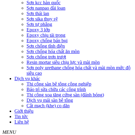
Sơn kcc hàn quốc
Sơn nanpao đài loan
Sơn thái lan
Sơn sika thụy sỹ
Sơn tự phẳng
Epoxy 3 lớp
Epoxy chịu tải trọng
Epoxy chống bán bụi
Sơn chống tĩnh điện
Sơn chống hóa chất ăn mòn
Sơn chống trơn trượt
Resin mortar siêu chịu lực và mài mòn
Sơn poly urethane chống hóa chất và mài mòn mức độ
siêu cao
Dịch vụ khác
Thi công sàn bê tông công nghiệp
Bảo trì sửa chữa các công trình
Thi công xoa tăng cứng sàn (đánh bóng)
Dịch vụ mái sàn bê tông
Cắt mạch (khe) co dãn
Giới thiệu
Tin tức
Liên hệ
MENU