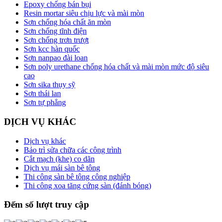
Epoxy chống bán bụi
Resin mortar siêu chịu lực và mài mòn
Sơn chống hóa chất ăn mòn
Sơn chống tĩnh điện
Sơn chống trơn trượt
Sơn kcc hàn quốc
Sơn nanpao đài loan
Sơn poly urethane chống hóa chất và mài mòn mức độ siêu
cao
Sơn sika thụy sỹ
Sơn thái lan
Sơn tự phẳng
DỊCH VỤ KHÁC
Dịch vụ khác
Bảo trì sửa chữa các công trình
Cắt mạch (khe) co dãn
Dịch vụ mái sàn bê tông
Thi công sàn bê tông công nghiệp
Thi công xoa tăng cứng sàn (đánh bóng)
Đếm số lượt truy cập