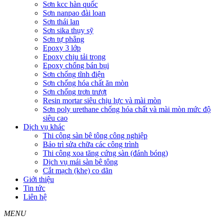
Sơn kcc hàn quốc
Sơn nanpao đài loan
Sơn thái lan
Sơn sika thụy sỹ
Sơn tự phẳng
Epoxy 3 lớp
Epoxy chịu tải trọng
Epoxy chống bán bụi
Sơn chống tĩnh điện
Sơn chống hóa chất ăn mòn
Sơn chống trơn trượt
Resin mortar siêu chịu lực và mài mòn
Sơn poly urethane chống hóa chất và mài mòn mức độ
siêu cao
Dịch vụ khác
Thi công sàn bê tông công nghiệp
Bảo trì sửa chữa các công trình
Thi công xoa tăng cứng sàn (đánh bóng)
Dịch vụ mái sàn bê tông
Cắt mạch (khe) co dãn
Giới thiệu
Tin tức
Liên hệ
MENU