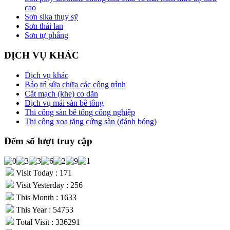
cao
Sơn sika thụy sỹ
Sơn thái lan
Sơn tự phẳng
DỊCH VỤ KHÁC
Dịch vụ khác
Bảo trì sửa chữa các công trình
Cắt mạch (khe) co dãn
Dịch vụ mái sàn bê tông
Thi công sàn bê tông công nghiệp
Thi công xoa tăng cứng sàn (đánh bóng)
Đếm số lượt truy cập
Visit Today : 171
Visit Yesterday : 256
This Month : 1633
This Year : 54753
Total Visit : 336291