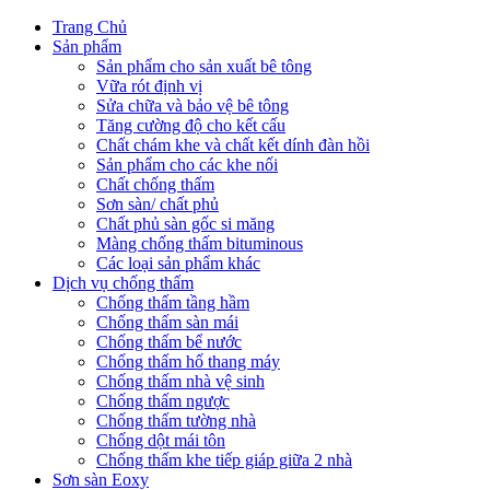
Trang Chủ
Sản phẩm
Sản phẩm cho sản xuất bê tông
Vữa rót định vị
Sửa chữa và bảo vệ bê tông
Tăng cường độ cho kết cấu
Chất chám khe và chất kết dính đàn hồi
Sản phẩm cho các khe nối
Chất chống thấm
Sơn sàn/ chất phủ
Chất phủ sàn gốc si măng
Màng chống thấm bituminous
Các loại sản phẩm khác
Dịch vụ chống thấm
Chống thấm tầng hầm
Chống thấm sàn mái
Chống thấm bể nước
Chống thấm hố thang máy
Chống thấm nhà vệ sinh
Chống thấm ngược
Chống thấm tường nhà
Chống dột mái tôn
Chống thấm khe tiếp giáp giữa 2 nhà
Sơn sàn Eoxy