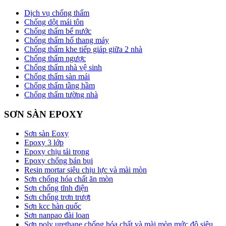
Dịch vụ chống thấm
Chống dột mái tôn
Chống thấm bể nước
Chống thấm hố thang máy
Chống thấm khe tiếp giáp giữa 2 nhà
Chống thấm ngược
Chống thấm nhà vệ sinh
Chống thấm sàn mái
Chống thấm tầng hầm
Chống thấm tường nhà
SƠN SÀN EPOXY
Sơn sàn Eoxy
Epoxy 3 lớp
Epoxy chịu tải trọng
Epoxy chống bán bụi
Resin mortar siêu chịu lực và mài mòn
Sơn chống hóa chất ăn mòn
Sơn chống tĩnh điện
Sơn chống trơn trượt
Sơn kcc hàn quốc
Sơn nanpao đài loan
Sơn poly urethane chống hóa chất và mài mòn mức độ siêu