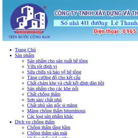
Trang Chủ
Sản phẩm
Sản phẩm cho sản xuất bê tông
Vữa rót định vị
Sửa chữa và bảo vệ bê tông
Tăng cường độ cho kết cấu
Chất chám khe và chất kết dính đàn hồi
Sản phẩm cho các khe nối
Chất chống thấm
Sơn sàn/ chất phủ
Chất phủ sàn gốc si măng
Màng chống thấm bituminous
Các loại sản phẩm khác
Dịch vụ chống thấm
Chống thấm tầng hầm
Chống thấm sàn mái