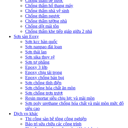
Chống thấm bể nước
Chống thấm hố thang máy
Chống thấm nhà vệ sinh
Chống thấm ngược
Chống thấm tường nhà
Chống dột mái tôn
Chống thấm khe tiếp giáp giữa 2 nhà
Sơn sàn Eoxy
Sơn kcc hàn quốc
Sơn nanpao đài loan
Sơn thái lan
Sơn sika thụy sỹ
Sơn tự phẳng
Epoxy 3 lớp
Epoxy chịu tải trọng
Epoxy chống bán bụi
Sơn chống tĩnh điện
Sơn chống hóa chất ăn mòn
Sơn chống trơn trượt
Resin mortar siêu chịu lực và mài mòn
Sơn poly urethane chống hóa chất và mài mòn mức độ
siêu cao
Dịch vụ khác
Thi công sàn bê tông công nghiệp
Bảo trì sửa chữa các công trình