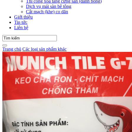
Thi công xoa tăng cứng sàn (đánh bóng)
Dịch vụ mái sàn bê tông
Cắt mạch (khe) co dãn
Giới thiệu
Tin tức
Liên hệ
Trang chủ
Các loại sản phẩm khác