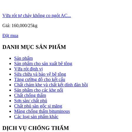
Vữa rót tự chảy không co ngót AC...
Giá: 160,000/25kg
Đặt mua
DANH MỤC SẢN PHẨM
Sản phẩm
Sản phẩm cho sản xuất bê tông
Vữa rót định vị
Sửa chữa và bảo vệ bê tông
Tăng cường độ cho kết cấu
Chất chám khe và chất kết dính đàn hồi
Sản phẩm cho các khe nối
Chất chống thấm
Sơn sàn/ chất phủ
Chất phủ sàn gốc si măng
Màng chống thấm bituminous
Các loại sản phẩm khác
DỊCH VỤ CHỐNG THẤM