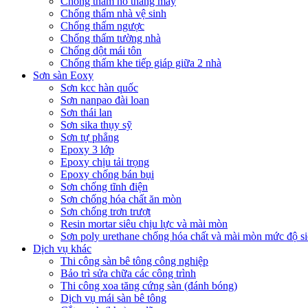
Chống thấm hố thang máy
Chống thấm nhà vệ sinh
Chống thấm ngược
Chống thấm tường nhà
Chống dột mái tôn
Chống thấm khe tiếp giáp giữa 2 nhà
Sơn sàn Eoxy
Sơn kcc hàn quốc
Sơn nanpao đài loan
Sơn thái lan
Sơn sika thụy sỹ
Sơn tự phẳng
Epoxy 3 lớp
Epoxy chịu tải trọng
Epoxy chống bán bụi
Sơn chống tĩnh điện
Sơn chống hóa chất ăn mòn
Sơn chống trơn trượt
Resin mortar siêu chịu lực và mài mòn
Sơn poly urethane chống hóa chất và mài mòn mức độ si
Dịch vụ khác
Thi công sàn bê tông công nghiệp
Bảo trì sửa chữa các công trình
Thi công xoa tăng cứng sàn (đánh bóng)
Dịch vụ mái sàn bê tông