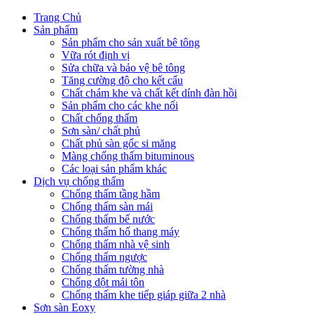
Trang Chủ
Sản phẩm
Sản phẩm cho sản xuất bê tông
Vữa rót định vị
Sửa chữa và bảo vệ bê tông
Tăng cường độ cho kết cấu
Chất chám khe và chất kết dính đàn hồi
Sản phẩm cho các khe nối
Chất chống thấm
Sơn sàn/ chất phủ
Chất phủ sàn gốc si măng
Màng chống thấm bituminous
Các loại sản phẩm khác
Dịch vụ chống thấm
Chống thấm tầng hầm
Chống thấm sàn mái
Chống thấm bể nước
Chống thấm hố thang máy
Chống thấm nhà vệ sinh
Chống thấm ngược
Chống thấm tường nhà
Chống dột mái tôn
Chống thấm khe tiếp giáp giữa 2 nhà
Sơn sàn Eoxy