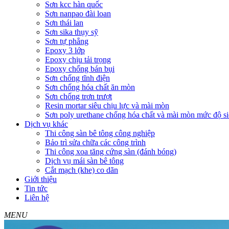
Sơn kcc hàn quốc
Sơn nanpao đài loan
Sơn thái lan
Sơn sika thụy sỹ
Sơn tự phẳng
Epoxy 3 lớp
Epoxy chịu tải trọng
Epoxy chống bán bụi
Sơn chống tĩnh điện
Sơn chống hóa chất ăn mòn
Sơn chống trơn trượt
Resin mortar siêu chịu lực và mài mòn
Sơn poly urethane chống hóa chất và mài mòn mức độ si
Dịch vụ khác
Thi công sàn bê tông công nghiệp
Bảo trì sửa chữa các công trình
Thi công xoa tăng cứng sàn (đánh bóng)
Dịch vụ mái sàn bê tông
Cắt mạch (khe) co dãn
Giới thiệu
Tin tức
Liên hệ
MENU