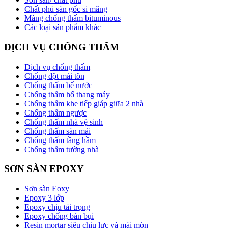
Chất phủ sàn gốc si măng
Màng chống thấm bituminous
Các loại sản phẩm khác
DỊCH VỤ CHỐNG THẤM
Dịch vụ chống thấm
Chống dột mái tôn
Chống thấm bể nước
Chống thấm hố thang máy
Chống thấm khe tiếp giáp giữa 2 nhà
Chống thấm ngược
Chống thấm nhà vệ sinh
Chống thấm sàn mái
Chống thấm tầng hầm
Chống thấm tường nhà
SƠN SÀN EPOXY
Sơn sàn Eoxy
Epoxy 3 lớp
Epoxy chịu tải trọng
Epoxy chống bán bụi
Resin mortar siêu chịu lực và mài mòn