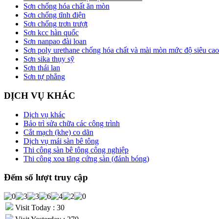
Sơn chống hóa chất ăn mòn
Sơn chống tĩnh điện
Sơn chống trơn trượt
Sơn kcc hàn quốc
Sơn nanpao đài loan
Sơn poly urethane chống hóa chất và mài mòn mức độ siêu cao
Sơn sika thụy sỹ
Sơn thái lan
Sơn tự phẳng
DỊCH VỤ KHÁC
Dịch vụ khác
Bảo trì sửa chữa các công trình
Cắt mạch (khe) co dãn
Dịch vụ mái sàn bê tông
Thi công sàn bê tông công nghiệp
Thi công xoa tăng cứng sàn (đánh bóng)
Đếm số lượt truy cập
Visit Today : 30