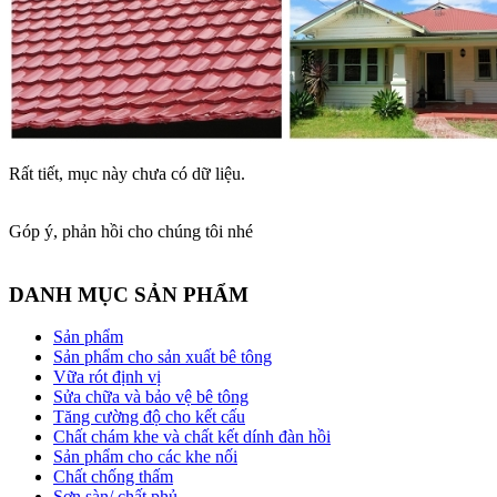
Rất tiết, mục này chưa có dữ liệu.
Góp ý, phản hồi cho chúng tôi nhé
DANH MỤC SẢN PHẨM
Sản phẩm
Sản phẩm cho sản xuất bê tông
Vữa rót định vị
Sửa chữa và bảo vệ bê tông
Tăng cường độ cho kết cấu
Chất chám khe và chất kết dính đàn hồi
Sản phẩm cho các khe nối
Chất chống thấm
Sơn sàn/ chất phủ