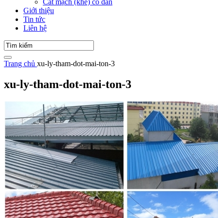
Cắt mạch (khe) co dãn
Giới thiệu
Tin tức
Liên hệ
Trang chủ
xu-ly-tham-dot-mai-ton-3
xu-ly-tham-dot-mai-ton-3