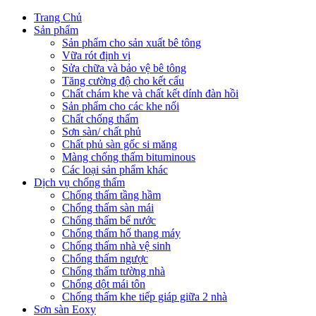
Trang Chủ
Sản phẩm
Sản phẩm cho sản xuất bê tông
Vữa rót định vị
Sửa chữa và bảo vệ bê tông
Tăng cường độ cho kết cấu
Chất chám khe và chất kết dính đàn hồi
Sản phẩm cho các khe nối
Chất chống thấm
Sơn sàn/ chất phủ
Chất phủ sàn gốc si măng
Màng chống thấm bituminous
Các loại sản phẩm khác
Dịch vụ chống thấm
Chống thấm tầng hầm
Chống thấm sàn mái
Chống thấm bể nước
Chống thấm hố thang máy
Chống thấm nhà vệ sinh
Chống thấm ngược
Chống thấm tường nhà
Chống dột mái tôn
Chống thấm khe tiếp giáp giữa 2 nhà
Sơn sàn Eoxy