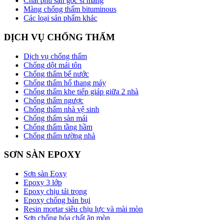
Chất phủ sàn gốc si măng
Màng chống thấm bituminous
Các loại sản phẩm khác
DỊCH VỤ CHỐNG THẤM
Dịch vụ chống thấm
Chống dột mái tôn
Chống thấm bể nước
Chống thấm hố thang máy
Chống thấm khe tiếp giáp giữa 2 nhà
Chống thấm ngược
Chống thấm nhà vệ sinh
Chống thấm sàn mái
Chống thấm tầng hầm
Chống thấm tường nhà
SƠN SÀN EPOXY
Sơn sàn Eoxy
Epoxy 3 lớp
Epoxy chịu tải trọng
Epoxy chống bán bụi
Resin mortar siêu chịu lực và mài mòn
Sơn chống hóa chất ăn mòn