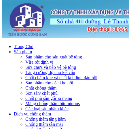
Trang Chủ
Sản phẩm
Sản phẩm cho sản xuất bê tông
Vữa rót định vị
Sửa chữa và bảo vệ bê tông
Tăng cường độ cho kết cấu
Chất chám khe và chất kết dính đàn hồi
Sản phẩm cho các khe nối
Chất chống thấm
Sơn sàn/ chất phủ
Chất phủ sàn gốc si măng
Màng chống thấm bituminous
Các loại sản phẩm khác
Dịch vụ chống thấm
Chống thấm tầng hầm
Chống thấm sàn mái