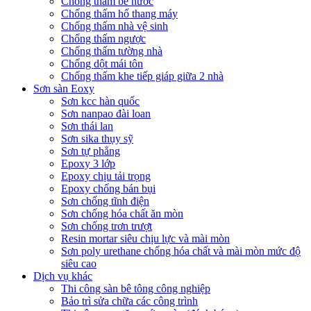
Chống thấm bể nước
Chống thấm hố thang máy
Chống thấm nhà vệ sinh
Chống thấm ngược
Chống thấm tường nhà
Chống dột mái tôn
Chống thấm khe tiếp giáp giữa 2 nhà
Sơn sàn Eoxy
Sơn kcc hàn quốc
Sơn nanpao đài loan
Sơn thái lan
Sơn sika thụy sỹ
Sơn tự phẳng
Epoxy 3 lớp
Epoxy chịu tải trọng
Epoxy chống bán bụi
Sơn chống tĩnh điện
Sơn chống hóa chất ăn mòn
Sơn chống trơn trượt
Resin mortar siêu chịu lực và mài mòn
Sơn poly urethane chống hóa chất và mài mòn mức độ
siêu cao
Dịch vụ khác
Thi công sàn bê tông công nghiệp
Bảo trì sửa chữa các công trình