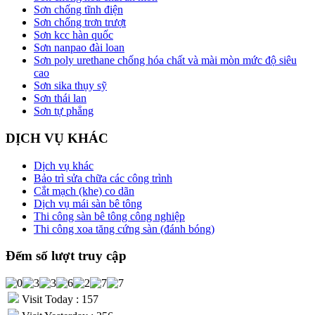
Sơn chống tĩnh điện
Sơn chống trơn trượt
Sơn kcc hàn quốc
Sơn nanpao đài loan
Sơn poly urethane chống hóa chất và mài mòn mức độ siêu
cao
Sơn sika thụy sỹ
Sơn thái lan
Sơn tự phẳng
DỊCH VỤ KHÁC
Dịch vụ khác
Bảo trì sửa chữa các công trình
Cắt mạch (khe) co dãn
Dịch vụ mái sàn bê tông
Thi công sàn bê tông công nghiệp
Thi công xoa tăng cứng sàn (đánh bóng)
Đếm số lượt truy cập
Visit Today : 157