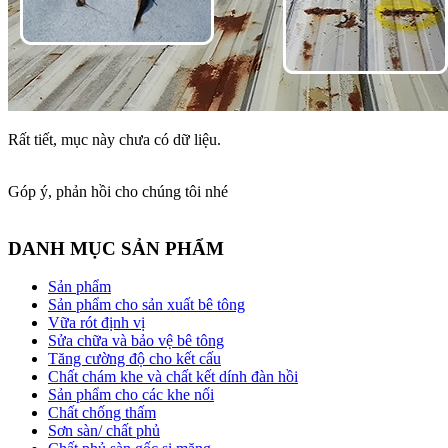
Rất tiết, mục này chưa có dữ liệu.
Góp ý, phản hồi cho chúng tôi nhé
DANH MỤC SẢN PHẨM
Sản phẩm
Sản phẩm cho sản xuất bê tông
Vữa rót định vị
Sửa chữa và bảo vệ bê tông
Tăng cường độ cho kết cấu
Chất chám khe và chất kết dính đàn hồi
Sản phẩm cho các khe nối
Chất chống thấm
Sơn sàn/ chất phủ