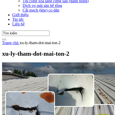
Thi công xoa tăng cứng sàn (đánh bóng)
Dịch vụ mái sàn bê tông
Cắt mạch (khe) co dãn
Giới thiệu
Tin tức
Liên hệ
Trang chủ
xu-ly-tham-dot-mai-ton-2
xu-ly-tham-dot-mai-ton-2