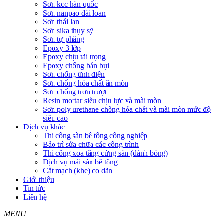
Sơn kcc hàn quốc
Sơn nanpao đài loan
Sơn thái lan
Sơn sika thụy sỹ
Sơn tự phẳng
Epoxy 3 lớp
Epoxy chịu tải trọng
Epoxy chống bán bụi
Sơn chống tĩnh điện
Sơn chống hóa chất ăn mòn
Sơn chống trơn trượt
Resin mortar siêu chịu lực và mài mòn
Sơn poly urethane chống hóa chất và mài mòn mức độ
siêu cao
Dịch vụ khác
Thi công sàn bê tông công nghiệp
Bảo trì sửa chữa các công trình
Thi công xoa tăng cứng sàn (đánh bóng)
Dịch vụ mái sàn bê tông
Cắt mạch (khe) co dãn
Giới thiệu
Tin tức
Liên hệ
MENU