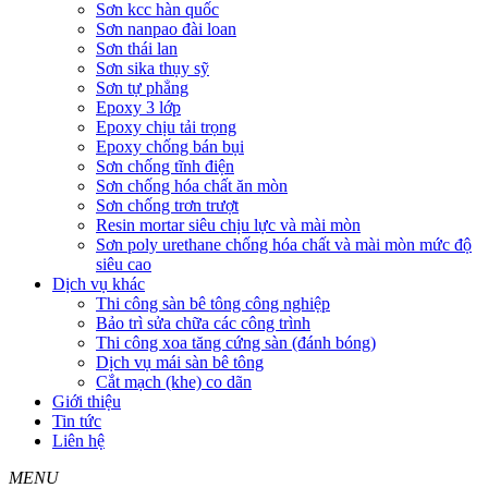
Sơn kcc hàn quốc
Sơn nanpao đài loan
Sơn thái lan
Sơn sika thụy sỹ
Sơn tự phẳng
Epoxy 3 lớp
Epoxy chịu tải trọng
Epoxy chống bán bụi
Sơn chống tĩnh điện
Sơn chống hóa chất ăn mòn
Sơn chống trơn trượt
Resin mortar siêu chịu lực và mài mòn
Sơn poly urethane chống hóa chất và mài mòn mức độ
siêu cao
Dịch vụ khác
Thi công sàn bê tông công nghiệp
Bảo trì sửa chữa các công trình
Thi công xoa tăng cứng sàn (đánh bóng)
Dịch vụ mái sàn bê tông
Cắt mạch (khe) co dãn
Giới thiệu
Tin tức
Liên hệ
MENU