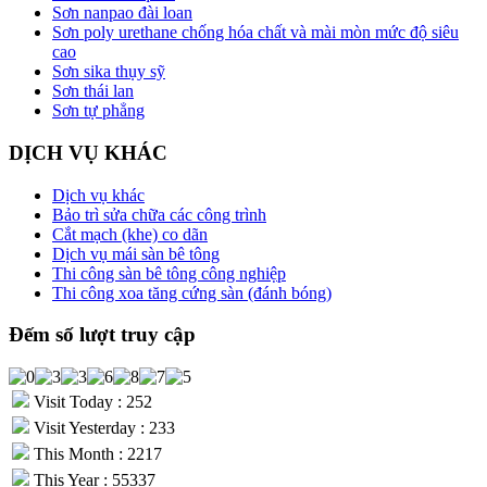
Sơn nanpao đài loan
Sơn poly urethane chống hóa chất và mài mòn mức độ siêu
cao
Sơn sika thụy sỹ
Sơn thái lan
Sơn tự phẳng
DỊCH VỤ KHÁC
Dịch vụ khác
Bảo trì sửa chữa các công trình
Cắt mạch (khe) co dãn
Dịch vụ mái sàn bê tông
Thi công sàn bê tông công nghiệp
Thi công xoa tăng cứng sàn (đánh bóng)
Đếm số lượt truy cập
Visit Today : 252
Visit Yesterday : 233
This Month : 2217
This Year : 55337