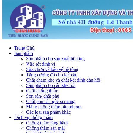
Trang Chủ
Sản phẩm
Sản phẩm cho sản xuất bê tông
Vữa rót định vị
Sửa chữa và bảo vệ bê tông
Tăng cường độ cho kết cấu
Chất chám khe và chất kết dính đàn hồi
Sản phẩm cho các khe nối
Chất chống thấm
Sơn sàn/ chất phủ
Chất phủ sàn gốc si măng
Màng chống thấm bituminous
Các loại sản phẩm khác
Dịch vụ chống thấm
Chống thấm tầng hầm
Chống thấm sàn mái