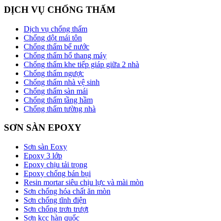
DỊCH VỤ CHỐNG THẤM
Dịch vụ chống thấm
Chống dột mái tôn
Chống thấm bể nước
Chống thấm hố thang máy
Chống thấm khe tiếp giáp giữa 2 nhà
Chống thấm ngược
Chống thấm nhà vệ sinh
Chống thấm sàn mái
Chống thấm tầng hầm
Chống thấm tường nhà
SƠN SÀN EPOXY
Sơn sàn Eoxy
Epoxy 3 lớp
Epoxy chịu tải trọng
Epoxy chống bán bụi
Resin mortar siêu chịu lực và mài mòn
Sơn chống hóa chất ăn mòn
Sơn chống tĩnh điện
Sơn chống trơn trượt
Sơn kcc hàn quốc