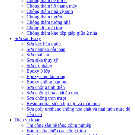
Chống thấm bể nước
Chống thấm hố thang máy
Chống thấm nhà vệ sinh
Chống thấm ngược
Chống thấm tường nhà
Chống dột mái tôn
Chống thấm khe tiếp giáp giữa 2 nhà
Sơn sàn Eoxy
Sơn kcc hàn quốc
Sơn nanpao đài loan
Sơn thái lan
Sơn sika thụy sỹ
Sơn tự phẳng
Epoxy 3 lớp
Epoxy chịu tải trọng
Epoxy chống bán bụi
Sơn chống tĩnh điện
Sơn chống hóa chất ăn mòn
Sơn chống trơn trượt
Resin mortar siêu chịu lực và mài mòn
Sơn poly urethane chống hóa chất và mài mòn mức độ
siêu cao
Dịch vụ khác
Thi công sàn bê tông công nghiệp
Bảo trì sửa chữa các công trình