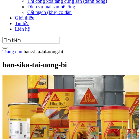
Thi công xoa tăng cứng sàn (đánh bóng)
Dịch vụ mái sàn bê tông
Cắt mạch (khe) co dãn
Giới thiệu
Tin tức
Liên hệ
Trang chủ
ban-sika-tai-uong-bi
ban-sika-tai-uong-bi