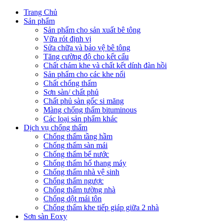
Trang Chủ
Sản phẩm
Sản phẩm cho sản xuất bê tông
Vữa rót định vị
Sửa chữa và bảo vệ bê tông
Tăng cường độ cho kết cấu
Chất chám khe và chất kết dính đàn hồi
Sản phẩm cho các khe nối
Chất chống thấm
Sơn sàn/ chất phủ
Chất phủ sàn gốc si măng
Màng chống thấm bituminous
Các loại sản phẩm khác
Dịch vụ chống thấm
Chống thấm tầng hầm
Chống thấm sàn mái
Chống thấm bể nước
Chống thấm hố thang máy
Chống thấm nhà vệ sinh
Chống thấm ngược
Chống thấm tường nhà
Chống dột mái tôn
Chống thấm khe tiếp giáp giữa 2 nhà
Sơn sàn Eoxy