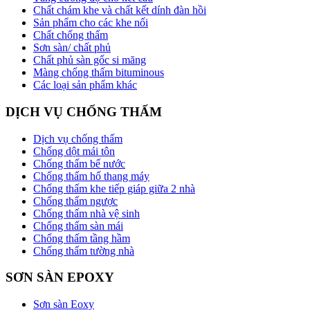
Chất chám khe và chất kết dính đàn hồi
Sản phẩm cho các khe nối
Chất chống thấm
Sơn sàn/ chất phủ
Chất phủ sàn gốc si măng
Màng chống thấm bituminous
Các loại sản phẩm khác
DỊCH VỤ CHỐNG THẤM
Dịch vụ chống thấm
Chống dột mái tôn
Chống thấm bể nước
Chống thấm hố thang máy
Chống thấm khe tiếp giáp giữa 2 nhà
Chống thấm ngược
Chống thấm nhà vệ sinh
Chống thấm sàn mái
Chống thấm tầng hầm
Chống thấm tường nhà
SƠN SÀN EPOXY
Sơn sàn Eoxy