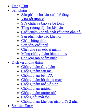
Trang Chủ
Sản phẩm
Sản phẩm cho sản xuất bê tông
Vữa rót định vị
Sửa chữa và bảo vệ bê tông
Tăng cường độ cho kết cấu
Chất chám khe và chất kết dính đàn hồi
Sản phẩm cho các khe nối
Chất chống thấm
Sơn sàn/ chất phủ
Chất phủ sàn gốc si măng
Màng chống thấm bituminous
Các loại sản phẩm khác
Dịch vụ chống thấm
Chống thấm tầng hầm
Chống thấm sàn mái
Chống thấm bể nước
Chống thấm hố thang máy
Chống thấm nhà vệ sinh
Chống thấm ngược
Chống thấm tường nhà
Chống dột mái tôn
Chống thấm khe tiếp giáp giữa 2 nhà
Sơn sàn Eoxy