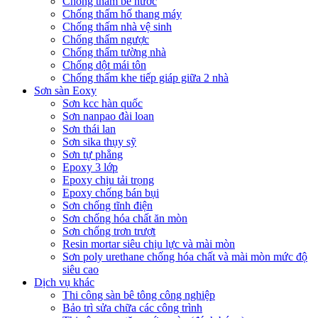
Chống thấm bể nước
Chống thấm hố thang máy
Chống thấm nhà vệ sinh
Chống thấm ngược
Chống thấm tường nhà
Chống dột mái tôn
Chống thấm khe tiếp giáp giữa 2 nhà
Sơn sàn Eoxy
Sơn kcc hàn quốc
Sơn nanpao đài loan
Sơn thái lan
Sơn sika thụy sỹ
Sơn tự phẳng
Epoxy 3 lớp
Epoxy chịu tải trọng
Epoxy chống bán bụi
Sơn chống tĩnh điện
Sơn chống hóa chất ăn mòn
Sơn chống trơn trượt
Resin mortar siêu chịu lực và mài mòn
Sơn poly urethane chống hóa chất và mài mòn mức độ
siêu cao
Dịch vụ khác
Thi công sàn bê tông công nghiệp
Bảo trì sửa chữa các công trình