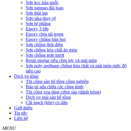
Sơn kcc hàn quốc
Sơn nanpao đài loan
Sơn thái lan
Sơn sika thụy sỹ
Sơn tự phẳng
Epoxy 3 lớp
Epoxy chịu tải trọng
Epoxy chống bán bụi
Sơn chống tĩnh điện
Sơn chống hóa chất ăn mòn
Sơn chống trơn trượt
Resin mortar siêu chịu lực và mài mòn
Sơn poly urethane chống hóa chất và mài mòn mức độ
siêu cao
Dịch vụ khác
Thi công sàn bê tông công nghiệp
Bảo trì sửa chữa các công trình
Thi công xoa tăng cứng sàn (đánh bóng)
Dịch vụ mái sàn bê tông
Cắt mạch (khe) co dãn
Giới thiệu
Tin tức
Liên hệ
MENU