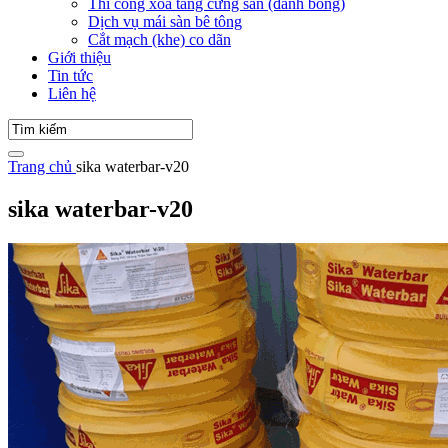
Thi công xoa tăng cứng sàn (đánh bóng)
Dịch vụ mái sàn bê tông
Cắt mạch (khe) co dãn
Giới thiệu
Tin tức
Liên hệ
Trang chủ
sika waterbar-v20
sika waterbar-v20