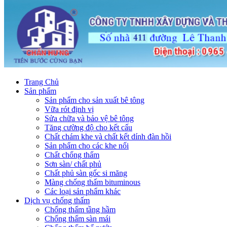
Trang Chủ
Sản phẩm
Sản phẩm cho sản xuất bê tông
Vữa rót định vị
Sửa chữa và bảo vệ bê tông
Tăng cường độ cho kết cấu
Chất chám khe và chất kết dính đàn hồi
Sản phẩm cho các khe nối
Chất chống thấm
Sơn sàn/ chất phủ
Chất phủ sàn gốc si măng
Màng chống thấm bituminous
Các loại sản phẩm khác
Dịch vụ chống thấm
Chống thấm tầng hầm
Chống thấm sàn mái