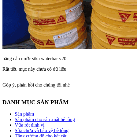
băng cản nước sika waterbar v20
Rất tiết, mục này chưa có dữ liệu.
Góp ý, phản hồi cho chúng tôi nhé
DANH MỤC SẢN PHẨM
Sản phẩm
Sản phẩm cho sản xuất bê tông
Vữa rót định vị
Sửa chữa và bảo vệ bê tông
Tăng cường độ cho kết cấu