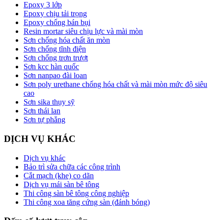
Epoxy 3 lớp
Epoxy chịu tải trọng
Epoxy chống bán bụi
Resin mortar siêu chịu lực và mài mòn
Sơn chống hóa chất ăn mòn
Sơn chống tĩnh điện
Sơn chống trơn trượt
Sơn kcc hàn quốc
Sơn nanpao đài loan
Sơn poly urethane chống hóa chất và mài mòn mức độ siêu
cao
Sơn sika thụy sỹ
Sơn thái lan
Sơn tự phẳng
DỊCH VỤ KHÁC
Dịch vụ khác
Bảo trì sửa chữa các công trình
Cắt mạch (khe) co dãn
Dịch vụ mái sàn bê tông
Thi công sàn bê tông công nghiệp
Thi công xoa tăng cứng sàn (đánh bóng)