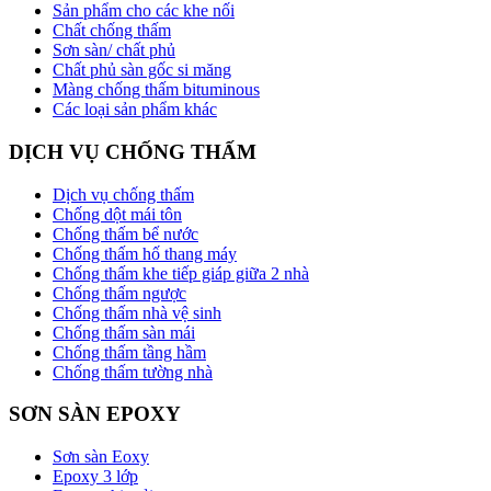
Sản phẩm cho các khe nối
Chất chống thấm
Sơn sàn/ chất phủ
Chất phủ sàn gốc si măng
Màng chống thấm bituminous
Các loại sản phẩm khác
DỊCH VỤ CHỐNG THẤM
Dịch vụ chống thấm
Chống dột mái tôn
Chống thấm bể nước
Chống thấm hố thang máy
Chống thấm khe tiếp giáp giữa 2 nhà
Chống thấm ngược
Chống thấm nhà vệ sinh
Chống thấm sàn mái
Chống thấm tầng hầm
Chống thấm tường nhà
SƠN SÀN EPOXY
Sơn sàn Eoxy
Epoxy 3 lớp