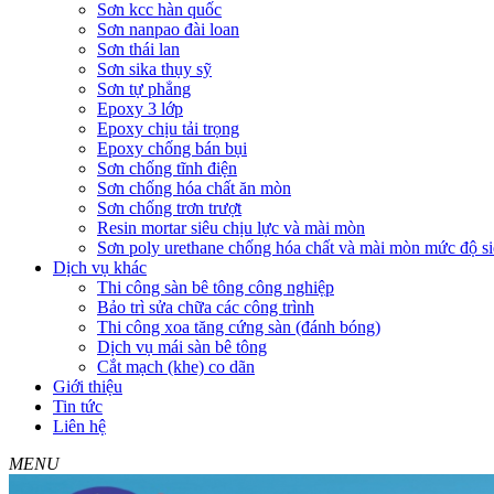
Sơn kcc hàn quốc
Sơn nanpao đài loan
Sơn thái lan
Sơn sika thụy sỹ
Sơn tự phẳng
Epoxy 3 lớp
Epoxy chịu tải trọng
Epoxy chống bán bụi
Sơn chống tĩnh điện
Sơn chống hóa chất ăn mòn
Sơn chống trơn trượt
Resin mortar siêu chịu lực và mài mòn
Sơn poly urethane chống hóa chất và mài mòn mức độ si
Dịch vụ khác
Thi công sàn bê tông công nghiệp
Bảo trì sửa chữa các công trình
Thi công xoa tăng cứng sàn (đánh bóng)
Dịch vụ mái sàn bê tông
Cắt mạch (khe) co dãn
Giới thiệu
Tin tức
Liên hệ
MENU