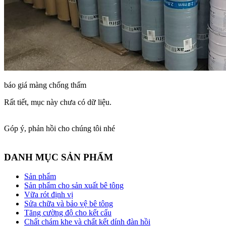
báo giá màng chống thấm
Rất tiết, mục này chưa có dữ liệu.
Góp ý, phản hồi cho chúng tôi nhé
DANH MỤC SẢN PHẨM
Sản phẩm
Sản phẩm cho sản xuất bê tông
Vữa rót định vị
Sửa chữa và bảo vệ bê tông
Tăng cường độ cho kết cấu
Chất chám khe và chất kết dính đàn hồi