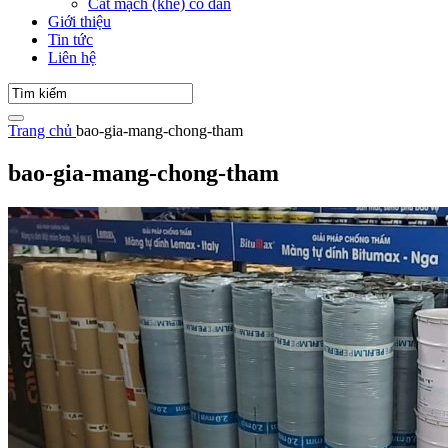
Cắt mạch (khe) co dãn
Giới thiệu
Tin tức
Liên hệ
Trang chủ
bao-gia-mang-chong-tham
bao-gia-mang-chong-tham