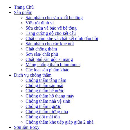
Trang Chủ
Sản phẩm
Sản phẩm cho sản xuất bê tông
Vữa rót định vị
Sửa chữa và bảo vệ bê tông
Tăng cường độ cho kết cấu
Chất chám khe và chất kết dính đàn hồi
Sản phẩm cho các khe nối
Chất chống thấm
Sơn sàn/ chất phủ
Chất phủ sàn gốc si măng
Màng chống thấm bituminous
Các loại sản phẩm khác
Dịch vụ chống thấm
Chống thấm tầng hầm
Chống thấm sàn mái
Chống thấm bể nước
Chống thấm hố thang máy
Chống thấm nhà vệ sinh
Chống thấm ngược
Chống thấm tường nhà
Chống dột mái tôn
Chống thấm khe tiếp giáp giữa 2 nhà
Sơn sàn Eoxy