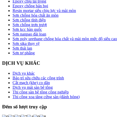
Epoxy chịu tải trọng
Epoxy chống bán bụi
Resin mortar siêu chịu lực và mài mòn
Sơn chống hóa chất ăn mòn
Sơn chống tĩnh điện
Sơn chống trơn trượt
Sơn kcc hàn quốc
Sơn nanpao đài loan
Sơn poly urethane chống hóa chất và mài mòn mức độ siêu cao
Sơn sika thụy sỹ
Sơn thái lan
Sơn tự phẳng
DỊCH VỤ KHÁC
Dịch vụ khác
Bảo trì sửa chữa các công trình
Cắt mạch (khe) co dãn
Dịch vụ mái sàn bê tông
Thi công sàn bê tông công nghiệp
Thi công xoa tăng cứng sàn (đánh bóng)
Đếm số lượt truy cập