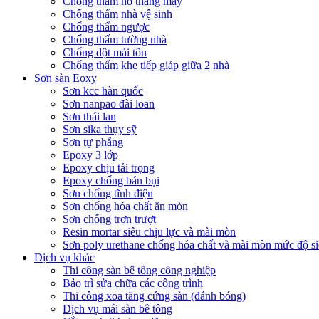
Chống thấm hố thang máy
Chống thấm nhà vệ sinh
Chống thấm ngược
Chống thấm tường nhà
Chống dột mái tôn
Chống thấm khe tiếp giáp giữa 2 nhà
Sơn sàn Eoxy
Sơn kcc hàn quốc
Sơn nanpao đài loan
Sơn thái lan
Sơn sika thụy sỹ
Sơn tự phẳng
Epoxy 3 lớp
Epoxy chịu tải trọng
Epoxy chống bán bụi
Sơn chống tĩnh điện
Sơn chống hóa chất ăn mòn
Sơn chống trơn trượt
Resin mortar siêu chịu lực và mài mòn
Sơn poly urethane chống hóa chất và mài mòn mức độ si
Dịch vụ khác
Thi công sàn bê tông công nghiệp
Bảo trì sửa chữa các công trình
Thi công xoa tăng cứng sàn (đánh bóng)
Dịch vụ mái sàn bê tông