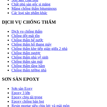
Chất phủ sàn gốc si măng
Màng chống thấm bituminous
Các loại sản phẩm khác
DỊCH VỤ CHỐNG THẤM
Dịch vụ chống thấm
Chống dột mái tôn
Chống thấm bể nước
Chống thấm hố thang máy
Chống thấm khe tiếp giáp giữa 2 nhà
Chống thấm ngược
Chống thấm nhà vệ sinh
Chống thấm sàn mái
Chống thấm tầng hầm
Chống thấm tường nhà
SƠN SÀN EPOXY
Sơn sàn Eoxy
Epoxy 3 lớp
Epoxy chịu tải trọng
Epoxy chống bán bụi
Resin mortar siêu chịu lực và mài mòn