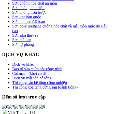
Sơn chống hóa chất ăn mòn
Sơn chống tĩnh điện
Sơn chống trơn trượt
Sơn kcc hàn quốc
Sơn nanpao đài loan
Sơn poly urethane chống hóa chất và mài mòn mức độ siêu
cao
Sơn sika thụy sỹ
Sơn thái lan
Sơn tự phẳng
DỊCH VỤ KHÁC
Dịch vụ khác
Bảo trì sửa chữa các công trình
Cắt mạch (khe) co dãn
Dịch vụ mái sàn bê tông
Thi công sàn bê tông công nghiệp
Thi công xoa tăng cứng sàn (đánh bóng)
Đếm số lượt truy cập
Visit Today : 181