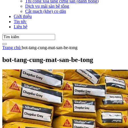
Thi công xoa tăng cứng sàn (đánh bóng)
Dịch vụ mái sàn bê tông
Cắt mạch (khe) co dãn
Giới thiệu
Tin tức
Liên hệ
Trang chủ
bot-tang-cung-mat-san-be-tong
bot-tang-cung-mat-san-be-tong