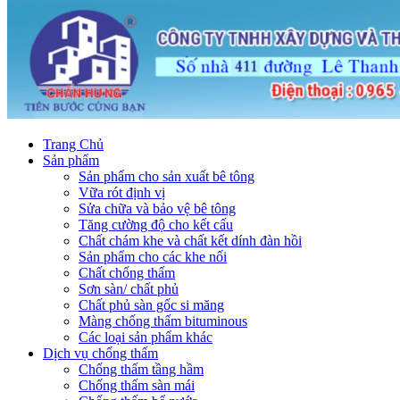
Trang Chủ
Sản phẩm
Sản phẩm cho sản xuất bê tông
Vữa rót định vị
Sửa chữa và bảo vệ bê tông
Tăng cường độ cho kết cấu
Chất chám khe và chất kết dính đàn hồi
Sản phẩm cho các khe nối
Chất chống thấm
Sơn sàn/ chất phủ
Chất phủ sàn gốc si măng
Màng chống thấm bituminous
Các loại sản phẩm khác
Dịch vụ chống thấm
Chống thấm tầng hầm
Chống thấm sàn mái