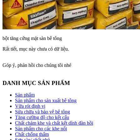
bột tăng cứng mặt sàn bê tông
Rất tiết, mục này chưa có dữ liệu.
Góp ý, phản hồi cho chúng tôi nhé
DANH MỤC SẢN PHẨM
Sản phẩm
Sản phẩm cho sản xuất bê tông
Vữa rót định vị
Sửa chữa và bảo vệ bê tông
Tăng cường độ cho kết cấu
Chất chám khe và chất kết dính đàn hồi
Sản phẩm cho các khe nối
Chất chống thấm
Sơn sàn/ chất phủ