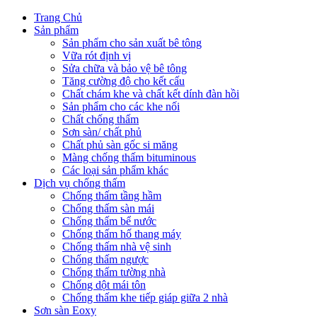
Trang Chủ
Sản phẩm
Sản phẩm cho sản xuất bê tông
Vữa rót định vị
Sửa chữa và bảo vệ bê tông
Tăng cường độ cho kết cấu
Chất chám khe và chất kết dính đàn hồi
Sản phẩm cho các khe nối
Chất chống thấm
Sơn sàn/ chất phủ
Chất phủ sàn gốc si măng
Màng chống thấm bituminous
Các loại sản phẩm khác
Dịch vụ chống thấm
Chống thấm tầng hầm
Chống thấm sàn mái
Chống thấm bể nước
Chống thấm hố thang máy
Chống thấm nhà vệ sinh
Chống thấm ngược
Chống thấm tường nhà
Chống dột mái tôn
Chống thấm khe tiếp giáp giữa 2 nhà
Sơn sàn Eoxy