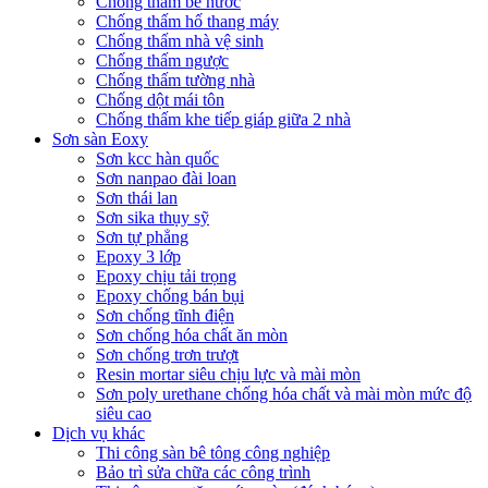
Chống thấm bể nước
Chống thấm hố thang máy
Chống thấm nhà vệ sinh
Chống thấm ngược
Chống thấm tường nhà
Chống dột mái tôn
Chống thấm khe tiếp giáp giữa 2 nhà
Sơn sàn Eoxy
Sơn kcc hàn quốc
Sơn nanpao đài loan
Sơn thái lan
Sơn sika thụy sỹ
Sơn tự phẳng
Epoxy 3 lớp
Epoxy chịu tải trọng
Epoxy chống bán bụi
Sơn chống tĩnh điện
Sơn chống hóa chất ăn mòn
Sơn chống trơn trượt
Resin mortar siêu chịu lực và mài mòn
Sơn poly urethane chống hóa chất và mài mòn mức độ
siêu cao
Dịch vụ khác
Thi công sàn bê tông công nghiệp
Bảo trì sửa chữa các công trình