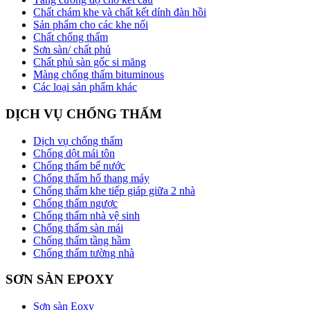
Chất chám khe và chất kết dính đàn hồi
Sản phẩm cho các khe nối
Chất chống thấm
Sơn sàn/ chất phủ
Chất phủ sàn gốc si măng
Màng chống thấm bituminous
Các loại sản phẩm khác
DỊCH VỤ CHỐNG THẤM
Dịch vụ chống thấm
Chống dột mái tôn
Chống thấm bể nước
Chống thấm hố thang máy
Chống thấm khe tiếp giáp giữa 2 nhà
Chống thấm ngược
Chống thấm nhà vệ sinh
Chống thấm sàn mái
Chống thấm tầng hầm
Chống thấm tường nhà
SƠN SÀN EPOXY
Sơn sàn Eoxy