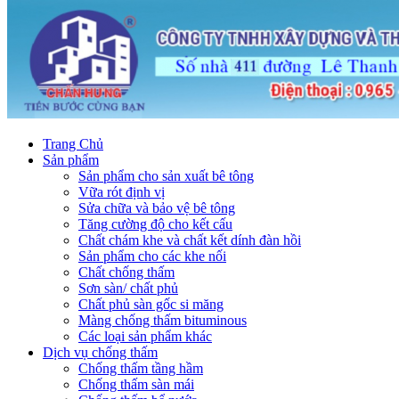
Trang Chủ
Sản phẩm
Sản phẩm cho sản xuất bê tông
Vữa rót định vị
Sửa chữa và bảo vệ bê tông
Tăng cường độ cho kết cấu
Chất chám khe và chất kết dính đàn hồi
Sản phẩm cho các khe nối
Chất chống thấm
Sơn sàn/ chất phủ
Chất phủ sàn gốc si măng
Màng chống thấm bituminous
Các loại sản phẩm khác
Dịch vụ chống thấm
Chống thấm tầng hầm
Chống thấm sàn mái