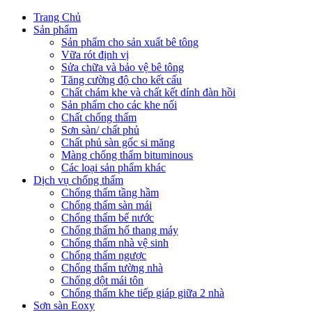
Trang Chủ
Sản phẩm
Sản phẩm cho sản xuất bê tông
Vữa rót định vị
Sửa chữa và bảo vệ bê tông
Tăng cường độ cho kết cấu
Chất chám khe và chất kết dính đàn hồi
Sản phẩm cho các khe nối
Chất chống thấm
Sơn sàn/ chất phủ
Chất phủ sàn gốc si măng
Màng chống thấm bituminous
Các loại sản phẩm khác
Dịch vụ chống thấm
Chống thấm tầng hầm
Chống thấm sàn mái
Chống thấm bể nước
Chống thấm hố thang máy
Chống thấm nhà vệ sinh
Chống thấm ngược
Chống thấm tường nhà
Chống dột mái tôn
Chống thấm khe tiếp giáp giữa 2 nhà
Sơn sàn Eoxy