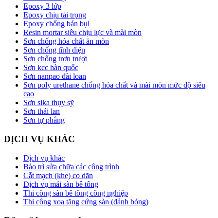
Epoxy 3 lớp
Epoxy chịu tải trọng
Epoxy chống bán bụi
Resin mortar siêu chịu lực và mài mòn
Sơn chống hóa chất ăn mòn
Sơn chống tĩnh điện
Sơn chống trơn trượt
Sơn kcc hàn quốc
Sơn nanpao đài loan
Sơn poly urethane chống hóa chất và mài mòn mức độ siêu
cao
Sơn sika thụy sỹ
Sơn thái lan
Sơn tự phẳng
DỊCH VỤ KHÁC
Dịch vụ khác
Bảo trì sửa chữa các công trình
Cắt mạch (khe) co dãn
Dịch vụ mái sàn bê tông
Thi công sàn bê tông công nghiệp
Thi công xoa tăng cứng sàn (đánh bóng)