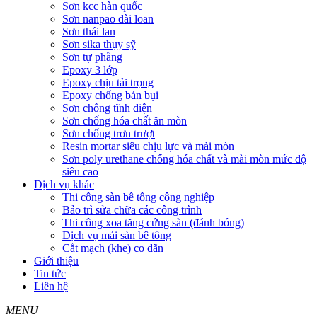
Sơn kcc hàn quốc
Sơn nanpao đài loan
Sơn thái lan
Sơn sika thụy sỹ
Sơn tự phẳng
Epoxy 3 lớp
Epoxy chịu tải trọng
Epoxy chống bán bụi
Sơn chống tĩnh điện
Sơn chống hóa chất ăn mòn
Sơn chống trơn trượt
Resin mortar siêu chịu lực và mài mòn
Sơn poly urethane chống hóa chất và mài mòn mức độ
siêu cao
Dịch vụ khác
Thi công sàn bê tông công nghiệp
Bảo trì sửa chữa các công trình
Thi công xoa tăng cứng sàn (đánh bóng)
Dịch vụ mái sàn bê tông
Cắt mạch (khe) co dãn
Giới thiệu
Tin tức
Liên hệ
MENU