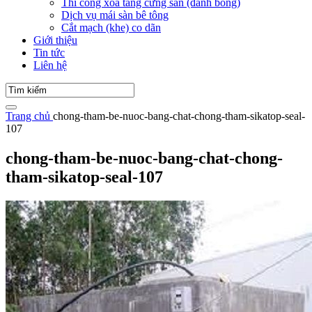
Thi công xoa tăng cứng sàn (đánh bóng)
Dịch vụ mái sàn bê tông
Cắt mạch (khe) co dãn
Giới thiệu
Tin tức
Liên hệ
Trang chủ
chong-tham-be-nuoc-bang-chat-chong-tham-sikatop-seal-
107
chong-tham-be-nuoc-bang-chat-chong-
tham-sikatop-seal-107