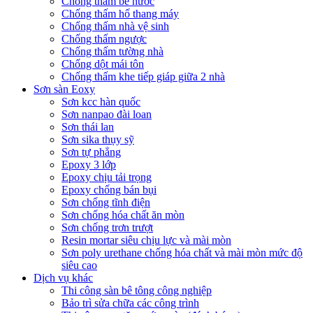
Chống thấm bể nước
Chống thấm hố thang máy
Chống thấm nhà vệ sinh
Chống thấm ngược
Chống thấm tường nhà
Chống dột mái tôn
Chống thấm khe tiếp giáp giữa 2 nhà
Sơn sàn Eoxy
Sơn kcc hàn quốc
Sơn nanpao đài loan
Sơn thái lan
Sơn sika thụy sỹ
Sơn tự phẳng
Epoxy 3 lớp
Epoxy chịu tải trọng
Epoxy chống bán bụi
Sơn chống tĩnh điện
Sơn chống hóa chất ăn mòn
Sơn chống trơn trượt
Resin mortar siêu chịu lực và mài mòn
Sơn poly urethane chống hóa chất và mài mòn mức độ
siêu cao
Dịch vụ khác
Thi công sàn bê tông công nghiệp
Bảo trì sửa chữa các công trình