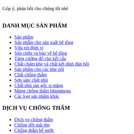
Góp ý, phản hồi cho chúng tôi nhé
DANH MỤC SẢN PHẨM
Sản phẩm
Sản phẩm cho sản xuất bê tông
Vữa rót định vị
Sửa chữa và bảo vệ bê tông
Tăng cường độ cho kết cấu
Chất chám khe và chất kết dính đàn hồi
Sản phẩm cho các khe nối
Chất chống thấm
Sơn sàn/ chất phủ
Chất phủ sàn gốc si măng
Màng chống thấm bituminous
Các loại sản phẩm khác
DỊCH VỤ CHỐNG THẤM
Dịch vụ chống thấm
Chống dột mái tôn
Chống thấm bể nước