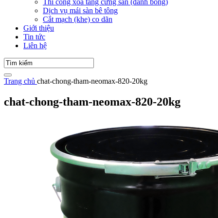
Thi công xoa tăng cứng sàn (đánh bóng)
Dịch vụ mái sàn bê tông
Cắt mạch (khe) co dãn
Giới thiệu
Tin tức
Liên hệ
Trang chủ
chat-chong-tham-neomax-820-20kg
chat-chong-tham-neomax-820-20kg