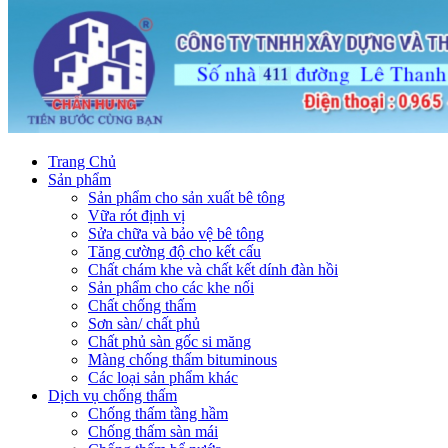
Trang Chủ
Sản phẩm
Sản phẩm cho sản xuất bê tông
Vữa rót định vị
Sửa chữa và bảo vệ bê tông
Tăng cường độ cho kết cấu
Chất chám khe và chất kết dính đàn hồi
Sản phẩm cho các khe nối
Chất chống thấm
Sơn sàn/ chất phủ
Chất phủ sàn gốc si măng
Màng chống thấm bituminous
Các loại sản phẩm khác
Dịch vụ chống thấm
Chống thấm tầng hầm
Chống thấm sàn mái