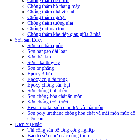
Chống thấm bể nước
Chống thấm hố thang máy
Chống thấm nhà vệ sinh
Chống thấm ngược
Chống thấm tường nhà
Chống dột mái tôn
Chống thấm khe tiếp giáp giữa 2 nhà
Sơn sàn Eoxy
Sơn kcc hàn quốc
Sơn nanpao đài loan
Sơn thái lan
Sơn sika thụy sỹ
Sơn tự phẳng
Epoxy 3 lớp
Epoxy chịu tải trọng
Epoxy chống bán bụi
Sơn chống tĩnh điện
Sơn chống hóa chất ăn mòn
Sơn chống trơn trượt
Resin mortar siêu chịu lực và mài mòn
Sơn poly urethane chống hóa chất và mài mòn mức độ
siêu cao
Dịch vụ khác
Thi công sàn bê tông công nghiệp
Bảo trì sửa chữa các công trình