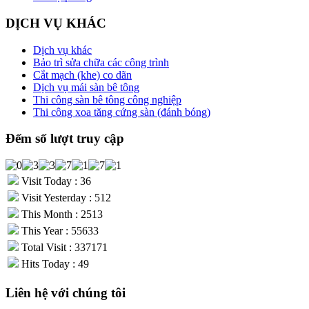
DỊCH VỤ KHÁC
Dịch vụ khác
Bảo trì sửa chữa các công trình
Cắt mạch (khe) co dãn
Dịch vụ mái sàn bê tông
Thi công sàn bê tông công nghiệp
Thi công xoa tăng cứng sàn (đánh bóng)
Đếm số lượt truy cập
Visit Today : 36
Visit Yesterday : 512
This Month : 2513
This Year : 55633
Total Visit : 337171
Hits Today : 49
Liên hệ với chúng tôi