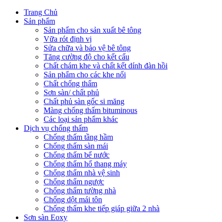
Trang Chủ
Sản phẩm
Sản phẩm cho sản xuất bê tông
Vữa rót định vị
Sửa chữa và bảo vệ bê tông
Tăng cường độ cho kết cấu
Chất chám khe và chất kết dính đàn hồi
Sản phẩm cho các khe nối
Chất chống thấm
Sơn sàn/ chất phủ
Chất phủ sàn gốc si măng
Màng chống thấm bituminous
Các loại sản phẩm khác
Dịch vụ chống thấm
Chống thấm tầng hầm
Chống thấm sàn mái
Chống thấm bể nước
Chống thấm hố thang máy
Chống thấm nhà vệ sinh
Chống thấm ngược
Chống thấm tường nhà
Chống dột mái tôn
Chống thấm khe tiếp giáp giữa 2 nhà
Sơn sàn Eoxy