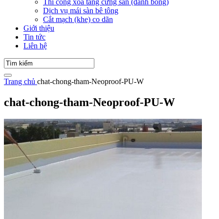
Thi công xoa tăng cứng sàn (đánh bóng)
Dịch vụ mái sàn bê tông
Cắt mạch (khe) co dãn
Giới thiệu
Tin tức
Liên hệ
Trang chủ
chat-chong-tham-Neoproof-PU-W
chat-chong-tham-Neoproof-PU-W