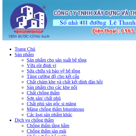
Trang Chủ
Sản phẩm
Sản phẩm cho sản xuất bê tông
Vữa rót định vị
Sửa chữa và bảo vệ bê tông
Tăng cường độ cho kết cấu
Chất chám khe và chất kết dính đàn hồi
Sản phẩm cho các khe nối
Chất chống thấm
Sơn sàn/ chất phủ
Chất phủ sàn gốc si măng
Màng chống thấm bituminous
Các loại sản phẩm khác
Dịch vụ chống thấm
Chống thấm tầng hầm
Chống thấm sàn mái