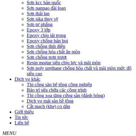
Sơn kcc hàn quốc
Sơn nanpao đài loan
Sơn thái lan
Sơn sika thụy sỹ
Sơn tự phẳng
Epoxy 3 lớp
Epoxy chịu tải trọng
Epoxy chống bán bụi
Sơn chống tĩnh điện
Sơn chống hóa chất ăn mòn
Sơn chống trơn trượt
Resin mortar siêu chịu lực và mài mòn
Sơn poly urethane chống hóa chất và mài mòn mức độ
siêu cao
Dịch vụ khác
Thi công sàn bê tông công nghiệp
Bảo trì sửa chữa các công trình
Thi công xoa tăng cứng sàn (đánh bóng)
Dịch vụ mái sàn bê tông
Cắt mạch (khe) co dãn
Giới thiệu
Tin tức
Liên hệ
MENU