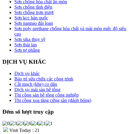
Sơn chống hóa chất ăn mòn
Sơn chống tĩnh điện
Sơn chống trơn trượt
Sơn kcc hàn quốc
Sơn nanpao đài loan
Sơn poly urethane chống hóa chất và mài mòn mức độ siêu
cao
Sơn sika thụy sỹ
Sơn thái lan
Sơn tự phẳng
DỊCH VỤ KHÁC
Dịch vụ khác
Bảo trì sửa chữa các công trình
Cắt mạch (khe) co dãn
Dịch vụ mái sàn bê tông
Thi công sàn bê tông công nghiệp
Thi công xoa tăng cứng sàn (đánh bóng)
Đếm số lượt truy cập
Visit Today : 21