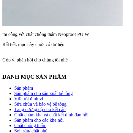
thi công với chất chống thấm Neoproof PU W
Rất tiết, mục này chưa có dữ liệu.
Góp ý, phản hồi cho chúng tôi nhé
DANH MỤC SẢN PHẨM
Sản phẩm
Sản phẩm cho sản xuất bê tông
Vữa rót định vị
Sửa chữa và bảo vệ bê tông
Tăng cường độ cho kết cấu
Chất chám khe và chất kết dính đàn hồi
Sản phẩm cho các khe nối
Chất chống thấm
Sơn sàn/ chất phủ