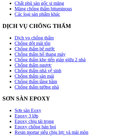
Chất phủ sàn gốc si măng
Màng chống thấm bituminous
Các loại sản phẩm khác
DỊCH VỤ CHỐNG THẤM
Dịch vụ chống thấm
Chống dột mái tôn
Chống thấm bể nước
Chống thấm hố thang máy
Chống thấm khe tiếp giáp giữa 2 nhà
Chống thấm ngược
Chống thấm nhà vệ sinh
Chống thấm sàn mái
Chống thấm tầng hầm
Chống thấm tường nhà
SƠN SÀN EPOXY
Sơn sàn Eoxy
Epoxy 3 lớp
Epoxy chịu tải trọng
Epoxy chống bán bụi
Resin mortar siêu chịu lực và mài mòn