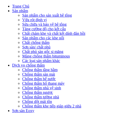
Trang Chủ
Sản phẩm
Sản phẩm cho sản xuất bê tông
Vữa rót định vị
Sửa chữa và bảo vệ bê tông
Tăng cường độ cho kết cấu
Chất chám khe và chất kết dính đàn hồi
Sản phẩm cho các khe nối
Chất chống thấm
Sơn sàn/ chất phủ
Chất phủ sàn gốc si măng
Màng chống thấm bituminous
Các loại sản phẩm khác
Dịch vụ chống thấm
Chống thấm tầng hầm
Chống thấm sàn mái
Chống thấm bể nước
Chống thấm hố thang máy
Chống thấm nhà vệ sinh
Chống thấm ngược
Chống thấm tường nhà
Chống dột mái tôn
Chống thấm khe tiếp giáp giữa 2 nhà
Sơn sàn Eoxy