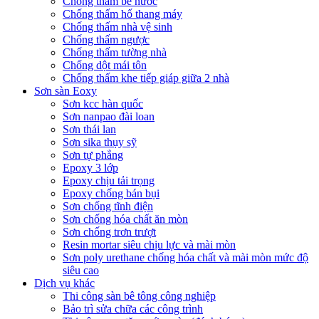
Chống thấm bể nước
Chống thấm hố thang máy
Chống thấm nhà vệ sinh
Chống thấm ngược
Chống thấm tường nhà
Chống dột mái tôn
Chống thấm khe tiếp giáp giữa 2 nhà
Sơn sàn Eoxy
Sơn kcc hàn quốc
Sơn nanpao đài loan
Sơn thái lan
Sơn sika thụy sỹ
Sơn tự phẳng
Epoxy 3 lớp
Epoxy chịu tải trọng
Epoxy chống bán bụi
Sơn chống tĩnh điện
Sơn chống hóa chất ăn mòn
Sơn chống trơn trượt
Resin mortar siêu chịu lực và mài mòn
Sơn poly urethane chống hóa chất và mài mòn mức độ
siêu cao
Dịch vụ khác
Thi công sàn bê tông công nghiệp
Bảo trì sửa chữa các công trình