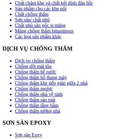
Chất chám khe và chất kết dính đàn hồi
Sản phẩm cho các khe nối
Chất chống thấm
Sơn sàn/ chất phủ
Chất phủ sàn gốc si măng
Màng chống thấm bituminous
Các loại sản phẩm khác
DỊCH VỤ CHỐNG THẤM
Dịch vụ chống thấm
Chống dột mái tôn
Chống thấm bể nước
Chống thấm hố thang máy
Chống thấm khe tiếp giáp giữa 2 nhà
Chống thấm ngược
Chống thấm nhà vệ sinh
Chống thấm sàn mái
Chống thấm tầng hầm
Chống thấm tường nhà
SƠN SÀN EPOXY
Sơn sàn Eoxy