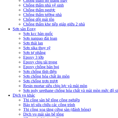
Chống thấm hố thang máy
Chống thấm nhà vệ sinh
Chống thấm ngược
Chống thấm tường nhà
Chống dột mái tôn
Chống thấm khe tiếp giáp giữa 2 nhà
Sơn sàn Eoxy
Sơn kcc hàn quốc
Sơn nanpao đài loan
Sơn thái lan
Sơn sika thụy sỹ
Sơn tự phẳng
Epoxy 3 lớp
Epoxy chịu tải trọng
Epoxy chống bán bụi
Sơn chống tĩnh điện
Sơn chống hóa chất ăn mòn
Sơn chống trơn trượt
Resin mortar siêu chịu lực và mài mòn
Sơn poly urethane chống hóa chất và mài mòn mức độ si
Dịch vụ khác
Thi công sàn bê tông công nghiệp
Bảo trì sửa chữa các công trình
Thi công xoa tăng cứng sàn (đánh bóng)
Dịch vụ mái sàn bê tông