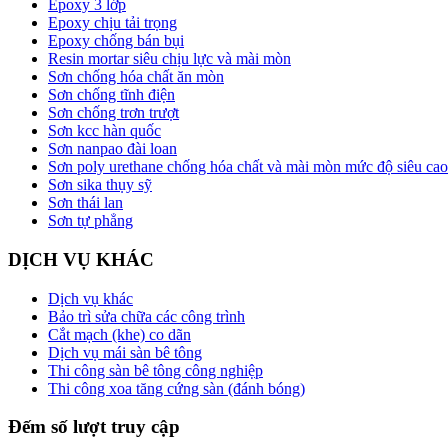
Epoxy 3 lớp
Epoxy chịu tải trọng
Epoxy chống bán bụi
Resin mortar siêu chịu lực và mài mòn
Sơn chống hóa chất ăn mòn
Sơn chống tĩnh điện
Sơn chống trơn trượt
Sơn kcc hàn quốc
Sơn nanpao đài loan
Sơn poly urethane chống hóa chất và mài mòn mức độ siêu cao
Sơn sika thụy sỹ
Sơn thái lan
Sơn tự phẳng
DỊCH VỤ KHÁC
Dịch vụ khác
Bảo trì sửa chữa các công trình
Cắt mạch (khe) co dãn
Dịch vụ mái sàn bê tông
Thi công sàn bê tông công nghiệp
Thi công xoa tăng cứng sàn (đánh bóng)
Đếm số lượt truy cập