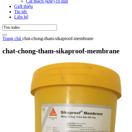
Cắt mạch (khe) co dãn
Giới thiệu
Tin tức
Liên hệ
Trang chủ
chat-chong-tham-sikaproof-membrane
chat-chong-tham-sikaproof-membrane