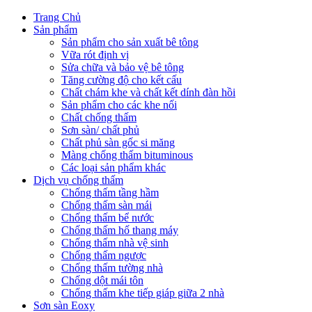
Trang Chủ
Sản phẩm
Sản phẩm cho sản xuất bê tông
Vữa rót định vị
Sửa chữa và bảo vệ bê tông
Tăng cường độ cho kết cấu
Chất chám khe và chất kết dính đàn hồi
Sản phẩm cho các khe nối
Chất chống thấm
Sơn sàn/ chất phủ
Chất phủ sàn gốc si măng
Màng chống thấm bituminous
Các loại sản phẩm khác
Dịch vụ chống thấm
Chống thấm tầng hầm
Chống thấm sàn mái
Chống thấm bể nước
Chống thấm hố thang máy
Chống thấm nhà vệ sinh
Chống thấm ngược
Chống thấm tường nhà
Chống dột mái tôn
Chống thấm khe tiếp giáp giữa 2 nhà
Sơn sàn Eoxy