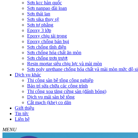
Sơn kcc hàn quốc
Sơn nanpao đài loan
Sơn thái lan
Sơn sika thụy sỹ
Sơn tự phẳng
Epoxy 3 lớp
Epoxy chịu tải trọng
Epoxy chống bán bụi
Sơn chống tĩnh điện
Sơn chống hóa chất ăn mòn
Sơn chống trơn trượt
Resin mortar siêu chịu lực và mài mòn
Sơn poly urethane chống hóa chất và mài mòn mức độ si
Dịch vụ khác
Thi công sàn bê tông công nghiệp
Bảo trì sửa chữa các công trình
Thi công xoa tăng cứng sàn (đánh bóng)
Dịch vụ mái sàn bê tông
Cắt mạch (khe) co dãn
Giới thiệu
Tin tức
Liên hệ
MENU