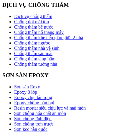
DỊCH VỤ CHỐNG THẤM
Dịch vụ chống thấm
Chống dột mái tôn
Chống thấm bể nước
Chống thấm hố thang máy
Chống thấm khe tiếp giáp giữa 2 nhà
Chống thấm ngược
Chống thấm nhà vệ sinh
Chống thấm sàn mái
Chống thấm tầng hầm
Chống thấm tường nhà
SƠN SÀN EPOXY
Sơn sàn Eoxy
Epoxy 3 lớp
Epoxy chịu tải trọng
Epoxy chống bán bụi
Resin mortar siêu chịu lực và mài mòn
Sơn chống hóa chất ăn mòn
Sơn chống tĩnh điện
Sơn chống trơn trượt
Sơn kcc hàn quốc