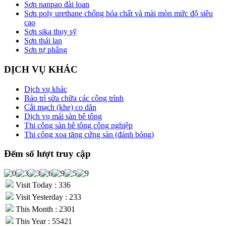
Sơn nanpao đài loan
Sơn poly urethane chống hóa chất và mài mòn mức độ siêu
cao
Sơn sika thụy sỹ
Sơn thái lan
Sơn tự phẳng
DỊCH VỤ KHÁC
Dịch vụ khác
Bảo trì sửa chữa các công trình
Cắt mạch (khe) co dãn
Dịch vụ mái sàn bê tông
Thi công sàn bê tông công nghiệp
Thi công xoa tăng cứng sàn (đánh bóng)
Đếm số lượt truy cập
Visit Today : 336
Visit Yesterday : 233
This Month : 2301
This Year : 55421