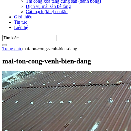
Thi công xoa tăng cứng sàn (đánh bóng)
Dịch vụ mái sàn bê tông
Cắt mạch (khe) co dãn
Giới thiệu
Tin tức
Liên hệ
Trang chủ
mai-ton-cong-venh-bien-dang
mai-ton-cong-venh-bien-dang