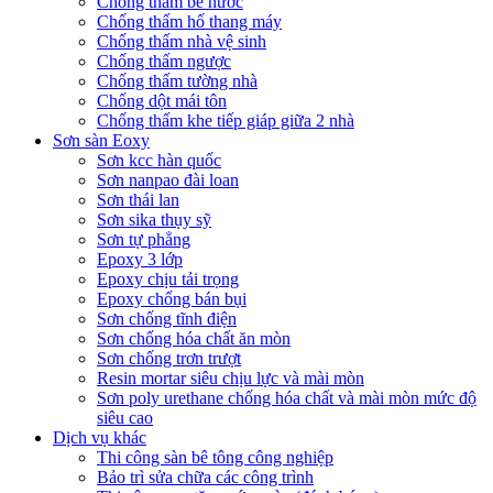
Chống thấm bể nước
Chống thấm hố thang máy
Chống thấm nhà vệ sinh
Chống thấm ngược
Chống thấm tường nhà
Chống dột mái tôn
Chống thấm khe tiếp giáp giữa 2 nhà
Sơn sàn Eoxy
Sơn kcc hàn quốc
Sơn nanpao đài loan
Sơn thái lan
Sơn sika thụy sỹ
Sơn tự phẳng
Epoxy 3 lớp
Epoxy chịu tải trọng
Epoxy chống bán bụi
Sơn chống tĩnh điện
Sơn chống hóa chất ăn mòn
Sơn chống trơn trượt
Resin mortar siêu chịu lực và mài mòn
Sơn poly urethane chống hóa chất và mài mòn mức độ
siêu cao
Dịch vụ khác
Thi công sàn bê tông công nghiệp
Bảo trì sửa chữa các công trình