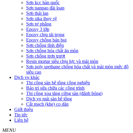
Sơn kcc hàn quốc
Sơn nanpao đài loan
Sơn thái lan
Sơn sika thụy sỹ
Sơn tự phẳng
Epoxy 3 lớp
Epoxy chịu tải trọng
Epoxy chống bán bụi
Sơn chống tĩnh điện
Sơn chống hóa chất ăn mòn
Sơn chống trơn trượt
Resin mortar siêu chịu lực và mài mòn
Sơn poly urethane chống hóa chất và mài mòn mức độ
siêu cao
Dịch vụ khác
Thi công sàn bê tông công nghiệp
Bảo trì sửa chữa các công trình
Thi công xoa tăng cứng sàn (đánh bóng)
Dịch vụ mái sàn bê tông
Cắt mạch (khe) co dãn
Giới thiệu
Tin tức
Liên hệ
MENU