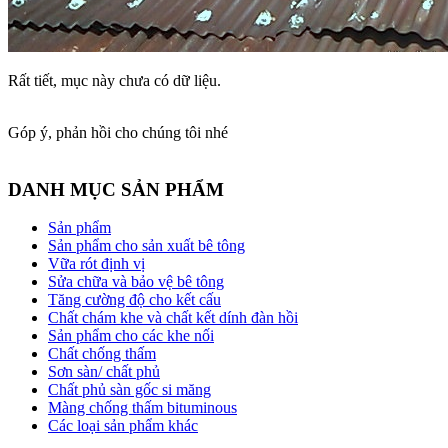
Rất tiết, mục này chưa có dữ liệu.
Góp ý, phản hồi cho chúng tôi nhé
DANH MỤC SẢN PHẨM
Sản phẩm
Sản phẩm cho sản xuất bê tông
Vữa rót định vị
Sửa chữa và bảo vệ bê tông
Tăng cường độ cho kết cấu
Chất chám khe và chất kết dính đàn hồi
Sản phẩm cho các khe nối
Chất chống thấm
Sơn sàn/ chất phủ
Chất phủ sàn gốc si măng
Màng chống thấm bituminous
Các loại sản phẩm khác