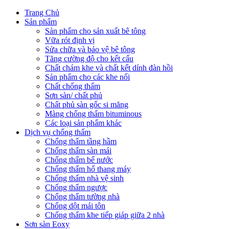
Trang Chủ
Sản phẩm
Sản phẩm cho sản xuất bê tông
Vữa rót định vị
Sửa chữa và bảo vệ bê tông
Tăng cường độ cho kết cấu
Chất chám khe và chất kết dính đàn hồi
Sản phẩm cho các khe nối
Chất chống thấm
Sơn sàn/ chất phủ
Chất phủ sàn gốc si măng
Màng chống thấm bituminous
Các loại sản phẩm khác
Dịch vụ chống thấm
Chống thấm tầng hầm
Chống thấm sàn mái
Chống thấm bể nước
Chống thấm hố thang máy
Chống thấm nhà vệ sinh
Chống thấm ngược
Chống thấm tường nhà
Chống dột mái tôn
Chống thấm khe tiếp giáp giữa 2 nhà
Sơn sàn Eoxy