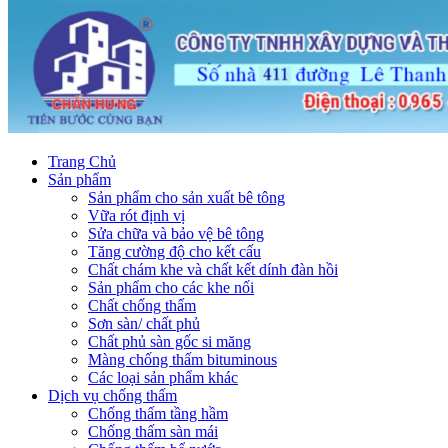
Trang Chủ
Sản phẩm
Sản phẩm cho sản xuất bê tông
Vữa rót định vị
Sửa chữa và bảo vệ bê tông
Tăng cường độ cho kết cấu
Chất chám khe và chất kết dính đàn hồi
Sản phẩm cho các khe nối
Chất chống thấm
Sơn sàn/ chất phủ
Chất phủ sàn gốc si măng
Màng chống thấm bituminous
Các loại sản phẩm khác
Dịch vụ chống thấm
Chống thấm tầng hầm
Chống thấm sàn mái