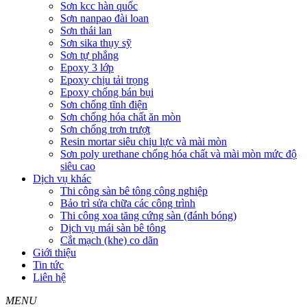
Sơn kcc hàn quốc
Sơn nanpao đài loan
Sơn thái lan
Sơn sika thụy sỹ
Sơn tự phẳng
Epoxy 3 lớp
Epoxy chịu tải trọng
Epoxy chống bán bụi
Sơn chống tĩnh điện
Sơn chống hóa chất ăn mòn
Sơn chống trơn trượt
Resin mortar siêu chịu lực và mài mòn
Sơn poly urethane chống hóa chất và mài mòn mức độ
siêu cao
Dịch vụ khác
Thi công sàn bê tông công nghiệp
Bảo trì sửa chữa các công trình
Thi công xoa tăng cứng sàn (đánh bóng)
Dịch vụ mái sàn bê tông
Cắt mạch (khe) co dãn
Giới thiệu
Tin tức
Liên hệ
MENU