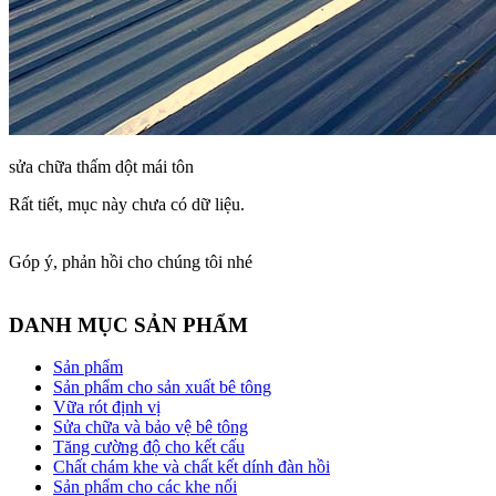
sửa chữa thấm dột mái tôn
Rất tiết, mục này chưa có dữ liệu.
Góp ý, phản hồi cho chúng tôi nhé
DANH MỤC SẢN PHẨM
Sản phẩm
Sản phẩm cho sản xuất bê tông
Vữa rót định vị
Sửa chữa và bảo vệ bê tông
Tăng cường độ cho kết cấu
Chất chám khe và chất kết dính đàn hồi
Sản phẩm cho các khe nối