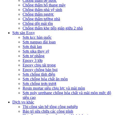
Chống thấm bể nước
Chống thấm hố thang máy
Chống thấm nhà vệ sinh
Chống thấm ngược
Chống thấm tường nhà
Chống dột mái tôn
Chống thấm khe tiếp giáp giữa 2 nhà
Sơn sàn Eoxy
Sơn kcc hàn quốc
Sơn nanpao đài loan
Sơn thái lan
Sơn sika thụy sỹ
Sơn tự phẳng
Epoxy 3 lớp
Epoxy chịu tải trọng
Epoxy chống bán bụi
Sơn chống tĩnh điện
Sơn chống hóa chất ăn mòn
Sơn chống trơn trượt
Resin mortar siêu chịu lực và mài mòn
Sơn poly urethane chống hóa chất và mài mòn mức độ
siêu cao
Dịch vụ khác
Thi công sàn bê tông công nghiệp
Bảo trì sửa chữa các công trình