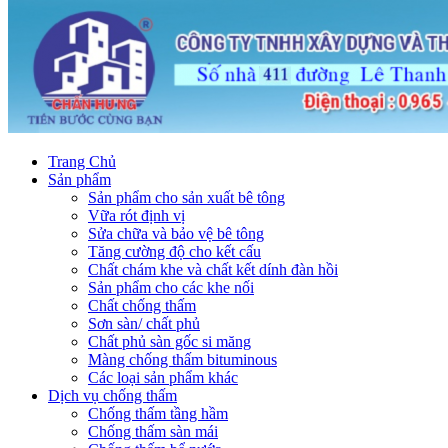
Trang Chủ
Sản phẩm
Sản phẩm cho sản xuất bê tông
Vữa rót định vị
Sửa chữa và bảo vệ bê tông
Tăng cường độ cho kết cấu
Chất chám khe và chất kết dính đàn hồi
Sản phẩm cho các khe nối
Chất chống thấm
Sơn sàn/ chất phủ
Chất phủ sàn gốc si măng
Màng chống thấm bituminous
Các loại sản phẩm khác
Dịch vụ chống thấm
Chống thấm tầng hầm
Chống thấm sàn mái