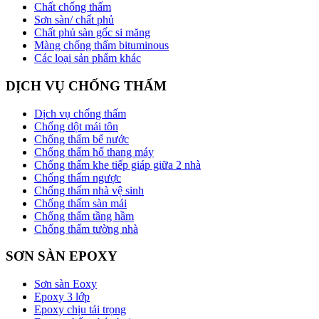
Chất chống thấm
Sơn sàn/ chất phủ
Chất phủ sàn gốc si măng
Màng chống thấm bituminous
Các loại sản phẩm khác
DỊCH VỤ CHỐNG THẤM
Dịch vụ chống thấm
Chống dột mái tôn
Chống thấm bể nước
Chống thấm hố thang máy
Chống thấm khe tiếp giáp giữa 2 nhà
Chống thấm ngược
Chống thấm nhà vệ sinh
Chống thấm sàn mái
Chống thấm tầng hầm
Chống thấm tường nhà
SƠN SÀN EPOXY
Sơn sàn Eoxy
Epoxy 3 lớp
Epoxy chịu tải trọng