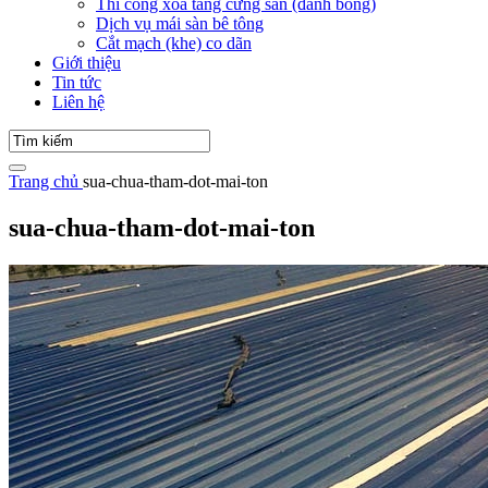
Thi công xoa tăng cứng sàn (đánh bóng)
Dịch vụ mái sàn bê tông
Cắt mạch (khe) co dãn
Giới thiệu
Tin tức
Liên hệ
Trang chủ
sua-chua-tham-dot-mai-ton
sua-chua-tham-dot-mai-ton