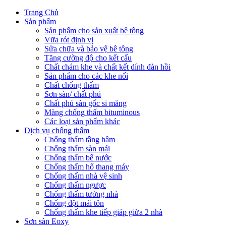
Trang Chủ
Sản phẩm
Sản phẩm cho sản xuất bê tông
Vữa rót định vị
Sửa chữa và bảo vệ bê tông
Tăng cường độ cho kết cấu
Chất chám khe và chất kết dính đàn hồi
Sản phẩm cho các khe nối
Chất chống thấm
Sơn sàn/ chất phủ
Chất phủ sàn gốc si măng
Màng chống thấm bituminous
Các loại sản phẩm khác
Dịch vụ chống thấm
Chống thấm tầng hầm
Chống thấm sàn mái
Chống thấm bể nước
Chống thấm hố thang máy
Chống thấm nhà vệ sinh
Chống thấm ngược
Chống thấm tường nhà
Chống dột mái tôn
Chống thấm khe tiếp giáp giữa 2 nhà
Sơn sàn Eoxy