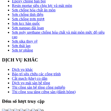
Epoxy chống bán bụi
Resin mortar siêu chịu lực và mài mòn
Sơn chống hóa chất ăn mòn
Sơn chống tĩnh điện
Sơn chống trơn trượt
Sơn kcc hàn quốc
Sơn nanpao đài loan
Sơn poly urethane chống hóa chất và mài mòn mức độ siêu
cao
Sơn sika thụy sỹ
Sơn thái lan
Sơn tự phẳng
DỊCH VỤ KHÁC
Dịch vụ khác
Bảo trì sửa chữa các công trình
Cắt mạch (khe) co dãn
Dịch vụ mái sàn bê tông
Thi công sàn bê tông công nghiệp
Thi công xoa tăng cứng sàn (đánh bóng)
Đếm số lượt truy cập