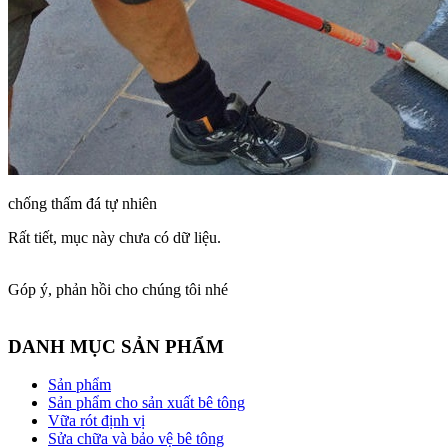
chống thấm đá tự nhiên
Rất tiết, mục này chưa có dữ liệu.
Góp ý, phản hồi cho chúng tôi nhé
DANH MỤC SẢN PHẨM
Sản phẩm
Sản phẩm cho sản xuất bê tông
Vữa rót định vị
Sửa chữa và bảo vệ bê tông