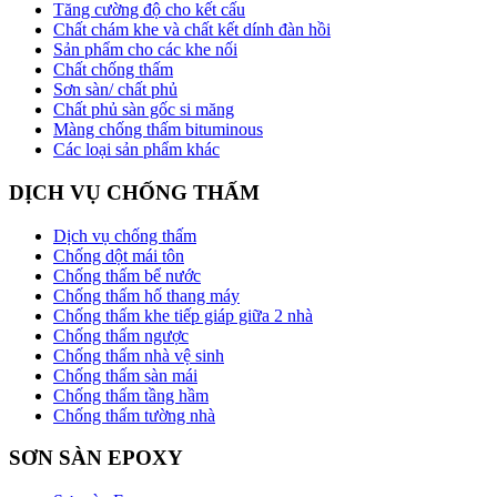
Tăng cường độ cho kết cấu
Chất chám khe và chất kết dính đàn hồi
Sản phẩm cho các khe nối
Chất chống thấm
Sơn sàn/ chất phủ
Chất phủ sàn gốc si măng
Màng chống thấm bituminous
Các loại sản phẩm khác
DỊCH VỤ CHỐNG THẤM
Dịch vụ chống thấm
Chống dột mái tôn
Chống thấm bể nước
Chống thấm hố thang máy
Chống thấm khe tiếp giáp giữa 2 nhà
Chống thấm ngược
Chống thấm nhà vệ sinh
Chống thấm sàn mái
Chống thấm tầng hầm
Chống thấm tường nhà
SƠN SÀN EPOXY