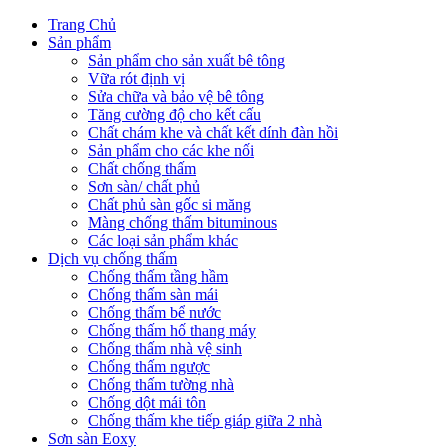
Trang Chủ
Sản phẩm
Sản phẩm cho sản xuất bê tông
Vữa rót định vị
Sửa chữa và bảo vệ bê tông
Tăng cường độ cho kết cấu
Chất chám khe và chất kết dính đàn hồi
Sản phẩm cho các khe nối
Chất chống thấm
Sơn sàn/ chất phủ
Chất phủ sàn gốc si măng
Màng chống thấm bituminous
Các loại sản phẩm khác
Dịch vụ chống thấm
Chống thấm tầng hầm
Chống thấm sàn mái
Chống thấm bể nước
Chống thấm hố thang máy
Chống thấm nhà vệ sinh
Chống thấm ngược
Chống thấm tường nhà
Chống dột mái tôn
Chống thấm khe tiếp giáp giữa 2 nhà
Sơn sàn Eoxy