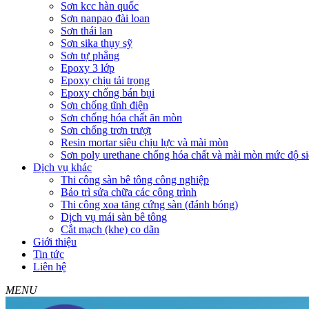
Sơn kcc hàn quốc
Sơn nanpao đài loan
Sơn thái lan
Sơn sika thụy sỹ
Sơn tự phẳng
Epoxy 3 lớp
Epoxy chịu tải trọng
Epoxy chống bán bụi
Sơn chống tĩnh điện
Sơn chống hóa chất ăn mòn
Sơn chống trơn trượt
Resin mortar siêu chịu lực và mài mòn
Sơn poly urethane chống hóa chất và mài mòn mức độ si
Dịch vụ khác
Thi công sàn bê tông công nghiệp
Bảo trì sửa chữa các công trình
Thi công xoa tăng cứng sàn (đánh bóng)
Dịch vụ mái sàn bê tông
Cắt mạch (khe) co dãn
Giới thiệu
Tin tức
Liên hệ
MENU