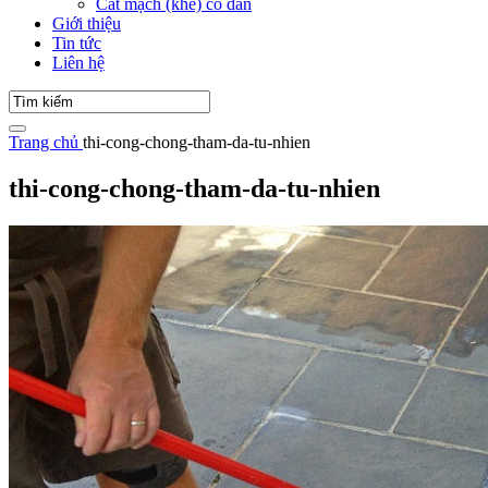
Cắt mạch (khe) co dãn
Giới thiệu
Tin tức
Liên hệ
Trang chủ
thi-cong-chong-tham-da-tu-nhien
thi-cong-chong-tham-da-tu-nhien