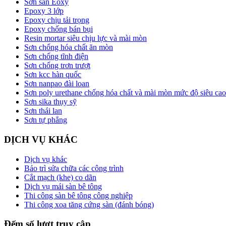
Sơn sàn Eoxy
Epoxy 3 lớp
Epoxy chịu tải trọng
Epoxy chống bán bụi
Resin mortar siêu chịu lực và mài mòn
Sơn chống hóa chất ăn mòn
Sơn chống tĩnh điện
Sơn chống trơn trượt
Sơn kcc hàn quốc
Sơn nanpao đài loan
Sơn poly urethane chống hóa chất và mài mòn mức độ siêu cao
Sơn sika thụy sỹ
Sơn thái lan
Sơn tự phẳng
DỊCH VỤ KHÁC
Dịch vụ khác
Bảo trì sửa chữa các công trình
Cắt mạch (khe) co dãn
Dịch vụ mái sàn bê tông
Thi công sàn bê tông công nghiệp
Thi công xoa tăng cứng sàn (đánh bóng)
Đếm số lượt truy cập