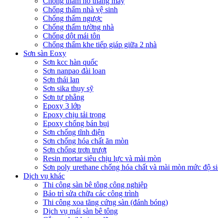
Chống thấm hố thang máy
Chống thấm nhà vệ sinh
Chống thấm ngược
Chống thấm tường nhà
Chống dột mái tôn
Chống thấm khe tiếp giáp giữa 2 nhà
Sơn sàn Eoxy
Sơn kcc hàn quốc
Sơn nanpao đài loan
Sơn thái lan
Sơn sika thụy sỹ
Sơn tự phẳng
Epoxy 3 lớp
Epoxy chịu tải trọng
Epoxy chống bán bụi
Sơn chống tĩnh điện
Sơn chống hóa chất ăn mòn
Sơn chống trơn trượt
Resin mortar siêu chịu lực và mài mòn
Sơn poly urethane chống hóa chất và mài mòn mức độ si
Dịch vụ khác
Thi công sàn bê tông công nghiệp
Bảo trì sửa chữa các công trình
Thi công xoa tăng cứng sàn (đánh bóng)
Dịch vụ mái sàn bê tông