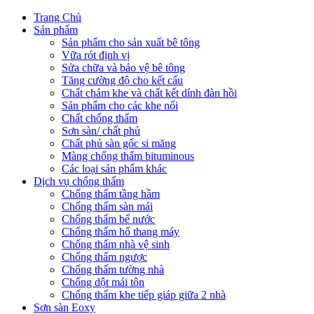
Trang Chủ
Sản phẩm
Sản phẩm cho sản xuất bê tông
Vữa rót định vị
Sửa chữa và bảo vệ bê tông
Tăng cường độ cho kết cấu
Chất chám khe và chất kết dính đàn hồi
Sản phẩm cho các khe nối
Chất chống thấm
Sơn sàn/ chất phủ
Chất phủ sàn gốc si măng
Màng chống thấm bituminous
Các loại sản phẩm khác
Dịch vụ chống thấm
Chống thấm tầng hầm
Chống thấm sàn mái
Chống thấm bể nước
Chống thấm hố thang máy
Chống thấm nhà vệ sinh
Chống thấm ngược
Chống thấm tường nhà
Chống dột mái tôn
Chống thấm khe tiếp giáp giữa 2 nhà
Sơn sàn Eoxy