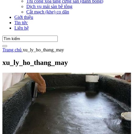
Thi công xoa tăng cứng sàn (đánh bóng)
Dịch vụ mái sàn bê tông
Cắt mạch (khe) co dãn
Giới thiệu
Tin tức
Liên hệ
Trang chủ
xu_ly_ho_thang_may
xu_ly_ho_thang_may