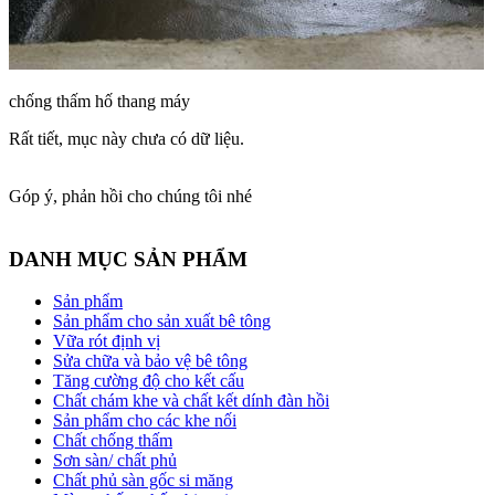
chống thấm hố thang máy
Rất tiết, mục này chưa có dữ liệu.
Góp ý, phản hồi cho chúng tôi nhé
DANH MỤC SẢN PHẨM
Sản phẩm
Sản phẩm cho sản xuất bê tông
Vữa rót định vị
Sửa chữa và bảo vệ bê tông
Tăng cường độ cho kết cấu
Chất chám khe và chất kết dính đàn hồi
Sản phẩm cho các khe nối
Chất chống thấm
Sơn sàn/ chất phủ
Chất phủ sàn gốc si măng