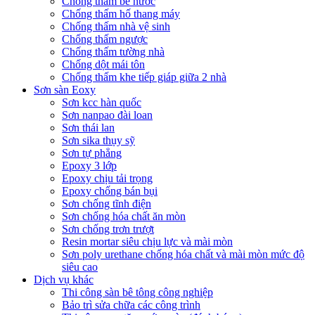
Chống thấm bể nước
Chống thấm hố thang máy
Chống thấm nhà vệ sinh
Chống thấm ngược
Chống thấm tường nhà
Chống dột mái tôn
Chống thấm khe tiếp giáp giữa 2 nhà
Sơn sàn Eoxy
Sơn kcc hàn quốc
Sơn nanpao đài loan
Sơn thái lan
Sơn sika thụy sỹ
Sơn tự phẳng
Epoxy 3 lớp
Epoxy chịu tải trọng
Epoxy chống bán bụi
Sơn chống tĩnh điện
Sơn chống hóa chất ăn mòn
Sơn chống trơn trượt
Resin mortar siêu chịu lực và mài mòn
Sơn poly urethane chống hóa chất và mài mòn mức độ
siêu cao
Dịch vụ khác
Thi công sàn bê tông công nghiệp
Bảo trì sửa chữa các công trình