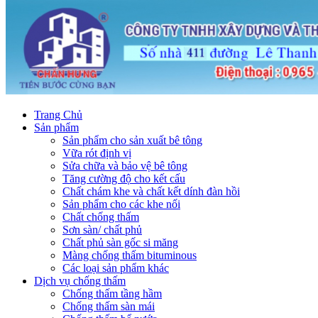
Trang Chủ
Sản phẩm
Sản phẩm cho sản xuất bê tông
Vữa rót định vị
Sửa chữa và bảo vệ bê tông
Tăng cường độ cho kết cấu
Chất chám khe và chất kết dính đàn hồi
Sản phẩm cho các khe nối
Chất chống thấm
Sơn sàn/ chất phủ
Chất phủ sàn gốc si măng
Màng chống thấm bituminous
Các loại sản phẩm khác
Dịch vụ chống thấm
Chống thấm tầng hầm
Chống thấm sàn mái