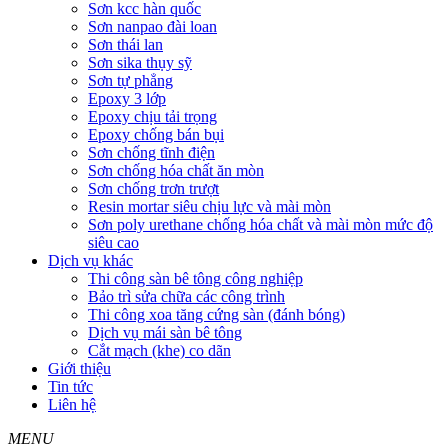
Sơn kcc hàn quốc
Sơn nanpao đài loan
Sơn thái lan
Sơn sika thụy sỹ
Sơn tự phẳng
Epoxy 3 lớp
Epoxy chịu tải trọng
Epoxy chống bán bụi
Sơn chống tĩnh điện
Sơn chống hóa chất ăn mòn
Sơn chống trơn trượt
Resin mortar siêu chịu lực và mài mòn
Sơn poly urethane chống hóa chất và mài mòn mức độ
siêu cao
Dịch vụ khác
Thi công sàn bê tông công nghiệp
Bảo trì sửa chữa các công trình
Thi công xoa tăng cứng sàn (đánh bóng)
Dịch vụ mái sàn bê tông
Cắt mạch (khe) co dãn
Giới thiệu
Tin tức
Liên hệ
MENU