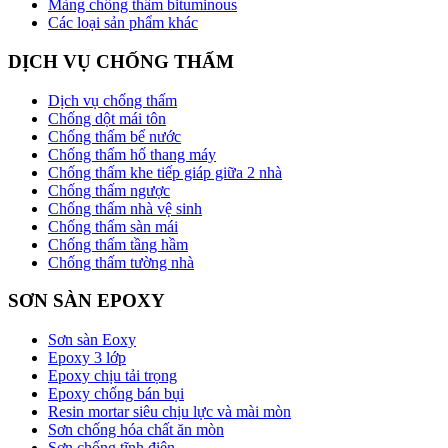
Màng chống thấm bituminous
Các loại sản phẩm khác
DỊCH VỤ CHỐNG THẤM
Dịch vụ chống thấm
Chống dột mái tôn
Chống thấm bể nước
Chống thấm hố thang máy
Chống thấm khe tiếp giáp giữa 2 nhà
Chống thấm ngược
Chống thấm nhà vệ sinh
Chống thấm sàn mái
Chống thấm tầng hầm
Chống thấm tường nhà
SƠN SÀN EPOXY
Sơn sàn Eoxy
Epoxy 3 lớp
Epoxy chịu tải trọng
Epoxy chống bán bụi
Resin mortar siêu chịu lực và mài mòn
Sơn chống hóa chất ăn mòn
Sơn chống tĩnh điện