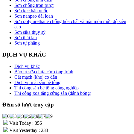
Sơn chống trơn trượt
Sơn kcc hàn quốc
Sơn nanpao đài loan
Sơn poly urethane chống hóa chất và mài mòn mức độ siêu
cao
Sơn sika thụy sỹ
Sơn thái lan
Sơn tự phẳng
DỊCH VỤ KHÁC
Dịch vụ khác
Bảo trì sửa chữa các công trình
Cắt mạch (khe) co dãn
Dịch vụ mái sàn bê tông
Thi công sàn bê tông công nghiệp
Thi công xoa tăng cứng sàn (đánh bóng)
Đếm số lượt truy cập
Visit Today : 356
Visit Yesterday : 233