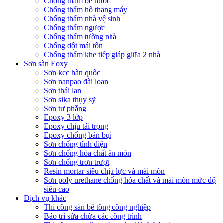
Chống thấm bể nước
Chống thấm hố thang máy
Chống thấm nhà vệ sinh
Chống thấm ngược
Chống thấm tường nhà
Chống dột mái tôn
Chống thấm khe tiếp giáp giữa 2 nhà
Sơn sàn Eoxy
Sơn kcc hàn quốc
Sơn nanpao đài loan
Sơn thái lan
Sơn sika thụy sỹ
Sơn tự phẳng
Epoxy 3 lớp
Epoxy chịu tải trọng
Epoxy chống bán bụi
Sơn chống tĩnh điện
Sơn chống hóa chất ăn mòn
Sơn chống trơn trượt
Resin mortar siêu chịu lực và mài mòn
Sơn poly urethane chống hóa chất và mài mòn mức độ
siêu cao
Dịch vụ khác
Thi công sàn bê tông công nghiệp
Bảo trì sửa chữa các công trình