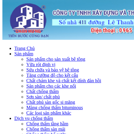
Trang Chủ
Sản phẩm
Sản phẩm cho sản xuất bê tông
Vữa rót định vị
Sửa chữa và bảo vệ bê tông
Tăng cường độ cho kết cấu
Chất chám khe và chất kết dính đàn hồi
Sản phẩm cho các khe nối
Chất chống thấm
Sơn sàn/ chất phủ
Chất phủ sàn gốc si măng
Màng chống thấm bituminous
Các loại sản phẩm khác
Dịch vụ chống thấm
Chống thấm tầng hầm
Chống thấm sàn mái