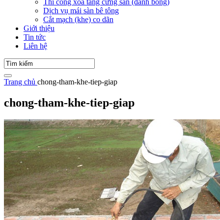
Thi công xoa tăng cứng sàn (đánh bóng)
Dịch vụ mái sàn bê tông
Cắt mạch (khe) co dãn
Giới thiệu
Tin tức
Liên hệ
Trang chủ
chong-tham-khe-tiep-giap
chong-tham-khe-tiep-giap