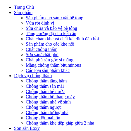
Trang Chủ
Sản phẩm
Sản phẩm cho sản xuất bê tông
Vữa rót định vị
Sửa chữa và bảo vệ bê tông
Tăng cường độ cho kết cấu
Chất chám khe và chất kết dính đàn hồi
Sản phẩm cho các khe nối
Chất chống thấm
Sơn sàn/ chất phủ
Chất phủ sàn gốc si măng
Màng chống thấm bituminous
Các loại sản phẩm khác
Dịch vụ chống thấm
Chống thấm tầng hầm
Chống thấm sàn mái
Chống thấm bể nước
Chống thấm hố thang máy
Chống thấm nhà vệ sinh
Chống thấm ngược
Chống thấm tường nhà
Chống dột mái tôn
Chống thấm khe tiếp giáp giữa 2 nhà
Sơn sàn Eoxy