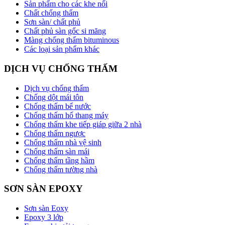
Sản phẩm cho các khe nối
Chất chống thấm
Sơn sàn/ chất phủ
Chất phủ sàn gốc si măng
Màng chống thấm bituminous
Các loại sản phẩm khác
DỊCH VỤ CHỐNG THẤM
Dịch vụ chống thấm
Chống dột mái tôn
Chống thấm bể nước
Chống thấm hố thang máy
Chống thấm khe tiếp giáp giữa 2 nhà
Chống thấm ngược
Chống thấm nhà vệ sinh
Chống thấm sàn mái
Chống thấm tầng hầm
Chống thấm tường nhà
SƠN SÀN EPOXY
Sơn sàn Eoxy
Epoxy 3 lớp