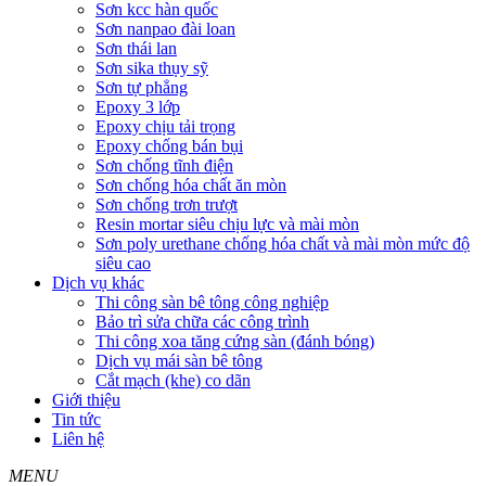
Sơn kcc hàn quốc
Sơn nanpao đài loan
Sơn thái lan
Sơn sika thụy sỹ
Sơn tự phẳng
Epoxy 3 lớp
Epoxy chịu tải trọng
Epoxy chống bán bụi
Sơn chống tĩnh điện
Sơn chống hóa chất ăn mòn
Sơn chống trơn trượt
Resin mortar siêu chịu lực và mài mòn
Sơn poly urethane chống hóa chất và mài mòn mức độ
siêu cao
Dịch vụ khác
Thi công sàn bê tông công nghiệp
Bảo trì sửa chữa các công trình
Thi công xoa tăng cứng sàn (đánh bóng)
Dịch vụ mái sàn bê tông
Cắt mạch (khe) co dãn
Giới thiệu
Tin tức
Liên hệ
MENU