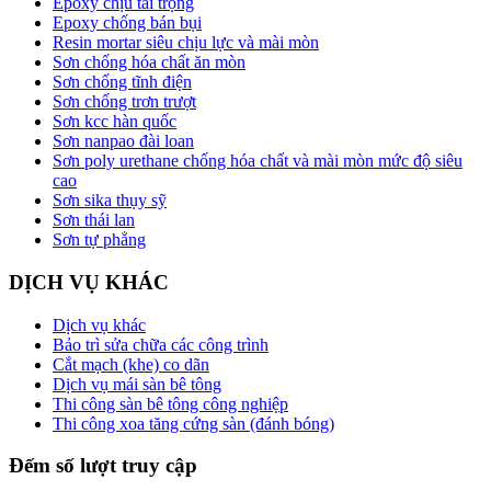
Epoxy chịu tải trọng
Epoxy chống bán bụi
Resin mortar siêu chịu lực và mài mòn
Sơn chống hóa chất ăn mòn
Sơn chống tĩnh điện
Sơn chống trơn trượt
Sơn kcc hàn quốc
Sơn nanpao đài loan
Sơn poly urethane chống hóa chất và mài mòn mức độ siêu
cao
Sơn sika thụy sỹ
Sơn thái lan
Sơn tự phẳng
DỊCH VỤ KHÁC
Dịch vụ khác
Bảo trì sửa chữa các công trình
Cắt mạch (khe) co dãn
Dịch vụ mái sàn bê tông
Thi công sàn bê tông công nghiệp
Thi công xoa tăng cứng sàn (đánh bóng)
Đếm số lượt truy cập