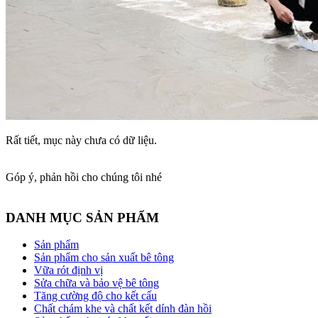
Rất tiết, mục này chưa có dữ liệu.
Góp ý, phản hồi cho chúng tôi nhé
DANH MỤC SẢN PHẨM
Sản phẩm
Sản phẩm cho sản xuất bê tông
Vữa rót định vị
Sửa chữa và bảo vệ bê tông
Tăng cường độ cho kết cấu
Chất chám khe và chất kết dính đàn hồi