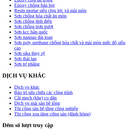
Epoxy chống bán bụi
Resin mortar siêu chịu lực và mài mòn
Sơn chống hóa chất ăn mòn
Sơn chống tĩnh điện
Sơn chống trơn trượt
Sơn kcc hàn quốc
Sơn nanpao đài loan
Sơn poly urethane chống hóa chất và mài mòn mức độ siêu
cao
Sơn sika thụy sỹ
Sơn thái lan
Sơn tự phẳng
DỊCH VỤ KHÁC
Dịch vụ khác
Bảo trì sửa chữa các công trình
Cắt mạch (khe) co dãn
Dịch vụ mái sàn bê tông
Thi công sàn bê tông công nghiệp
Thi công xoa tăng cứng sàn (đánh bóng)
Đếm số lượt truy cập