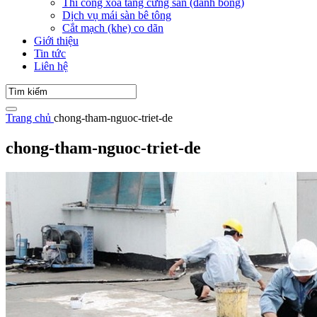
Thi công xoa tăng cứng sàn (đánh bóng)
Dịch vụ mái sàn bê tông
Cắt mạch (khe) co dãn
Giới thiệu
Tin tức
Liên hệ
Trang chủ
chong-tham-nguoc-triet-de
chong-tham-nguoc-triet-de