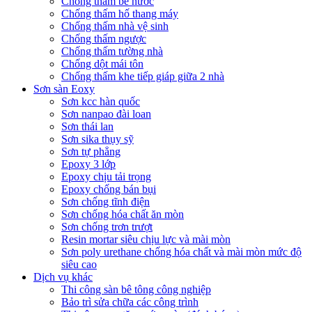
Chống thấm bể nước
Chống thấm hố thang máy
Chống thấm nhà vệ sinh
Chống thấm ngược
Chống thấm tường nhà
Chống dột mái tôn
Chống thấm khe tiếp giáp giữa 2 nhà
Sơn sàn Eoxy
Sơn kcc hàn quốc
Sơn nanpao đài loan
Sơn thái lan
Sơn sika thụy sỹ
Sơn tự phẳng
Epoxy 3 lớp
Epoxy chịu tải trọng
Epoxy chống bán bụi
Sơn chống tĩnh điện
Sơn chống hóa chất ăn mòn
Sơn chống trơn trượt
Resin mortar siêu chịu lực và mài mòn
Sơn poly urethane chống hóa chất và mài mòn mức độ
siêu cao
Dịch vụ khác
Thi công sàn bê tông công nghiệp
Bảo trì sửa chữa các công trình