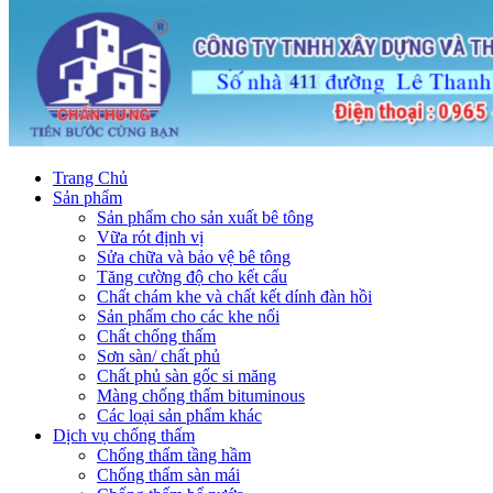
Trang Chủ
Sản phẩm
Sản phẩm cho sản xuất bê tông
Vữa rót định vị
Sửa chữa và bảo vệ bê tông
Tăng cường độ cho kết cấu
Chất chám khe và chất kết dính đàn hồi
Sản phẩm cho các khe nối
Chất chống thấm
Sơn sàn/ chất phủ
Chất phủ sàn gốc si măng
Màng chống thấm bituminous
Các loại sản phẩm khác
Dịch vụ chống thấm
Chống thấm tầng hầm
Chống thấm sàn mái