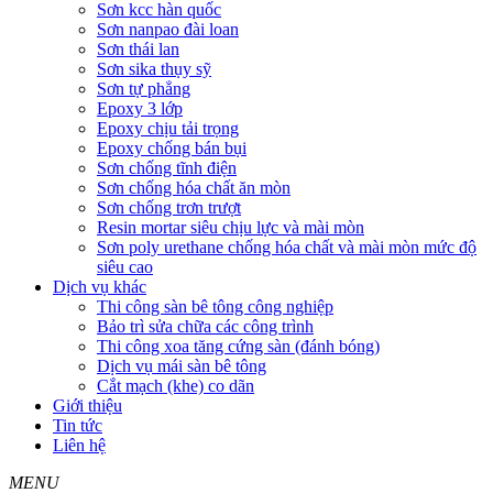
Sơn kcc hàn quốc
Sơn nanpao đài loan
Sơn thái lan
Sơn sika thụy sỹ
Sơn tự phẳng
Epoxy 3 lớp
Epoxy chịu tải trọng
Epoxy chống bán bụi
Sơn chống tĩnh điện
Sơn chống hóa chất ăn mòn
Sơn chống trơn trượt
Resin mortar siêu chịu lực và mài mòn
Sơn poly urethane chống hóa chất và mài mòn mức độ
siêu cao
Dịch vụ khác
Thi công sàn bê tông công nghiệp
Bảo trì sửa chữa các công trình
Thi công xoa tăng cứng sàn (đánh bóng)
Dịch vụ mái sàn bê tông
Cắt mạch (khe) co dãn
Giới thiệu
Tin tức
Liên hệ
MENU