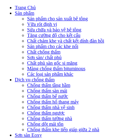
Trang Chủ
Sản phẩm
Sản phẩm cho sản xuất bê tông
Vữa rót định vị
Sửa chữa và bảo vệ bê tông
Tăng cường độ cho kết cấu
Chất chám khe và chất kết dính đàn hồi
Sản phẩm cho các khe nối
Chất chống thấm
Sơn sàn/ chất phủ
Chất phủ sàn gốc si măng
Màng chống thấm bituminous
Các loại sản phẩm khác
Dịch vụ chống thấm
Chống thấm tầng hầm
Chống thấm sàn mái
Chống thấm bể nước
Chống thấm hố thang máy
Chống thấm nhà vệ sinh
Chống thấm ngược
Chống thấm tường nhà
Chống dột mái tôn
Chống thấm khe tiếp giáp giữa 2 nhà
Sơn sàn Eoxy