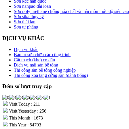
Sơn kcc hàn quốc
Sơn nanpao đài loan
Sơn poly urethane chống hóa chất và mài mòn mức độ siêu cao
Sơn sika thụy sỹ
Sơn thái lan
Sơn tự phẳng
DỊCH VỤ KHÁC
Dịch vụ khác
Bảo trì sửa chữa các công trình
Cắt mạch (khe) co dãn
Dịch vụ mái sàn bê tông
Thi công sàn bê tông công nghiệp
Thi công xoa tăng cứng sàn (đánh bóng)
Đếm số lượt truy cập
Visit Today : 211
Visit Yesterday : 256
This Month : 1673
This Year : 54793