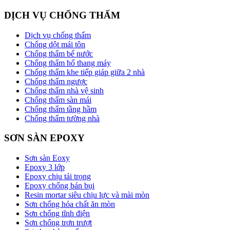
DỊCH VỤ CHỐNG THẤM
Dịch vụ chống thấm
Chống dột mái tôn
Chống thấm bể nước
Chống thấm hố thang máy
Chống thấm khe tiếp giáp giữa 2 nhà
Chống thấm ngược
Chống thấm nhà vệ sinh
Chống thấm sàn mái
Chống thấm tầng hầm
Chống thấm tường nhà
SƠN SÀN EPOXY
Sơn sàn Eoxy
Epoxy 3 lớp
Epoxy chịu tải trọng
Epoxy chống bán bụi
Resin mortar siêu chịu lực và mài mòn
Sơn chống hóa chất ăn mòn
Sơn chống tĩnh điện
Sơn chống trơn trượt