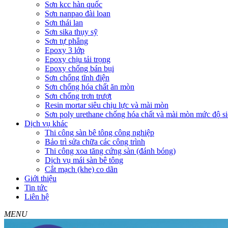
Sơn kcc hàn quốc
Sơn nanpao đài loan
Sơn thái lan
Sơn sika thụy sỹ
Sơn tự phẳng
Epoxy 3 lớp
Epoxy chịu tải trọng
Epoxy chống bán bụi
Sơn chống tĩnh điện
Sơn chống hóa chất ăn mòn
Sơn chống trơn trượt
Resin mortar siêu chịu lực và mài mòn
Sơn poly urethane chống hóa chất và mài mòn mức độ si
Dịch vụ khác
Thi công sàn bê tông công nghiệp
Bảo trì sửa chữa các công trình
Thi công xoa tăng cứng sàn (đánh bóng)
Dịch vụ mái sàn bê tông
Cắt mạch (khe) co dãn
Giới thiệu
Tin tức
Liên hệ
MENU