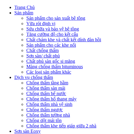
Trang Chủ
Sản phẩm
Sản phẩm cho sản xuất bê tông
Vữa rót định vị
Sửa chữa và bảo vệ bê tông
Tăng cường độ cho kết cấu
Chất chám khe và chất kết dính đàn hồi
Sản phẩm cho các khe nối
Chất chống thấm
Sơn sàn/ chất phủ
Chất phủ sàn gốc si măng
Màng chống thấm bituminous
Các loại sản phẩm khác
Dịch vụ chống thấm
Chống thấm tầng hầm
Chống thấm sàn mái
Chống thấm bể nước
Chống thấm hố thang máy
Chống thấm nhà vệ sinh
Chống thấm ngược
Chống thấm tường nhà
Chống dột mái tôn
Chống thấm khe tiếp giáp giữa 2 nhà
Sơn sàn Eoxy