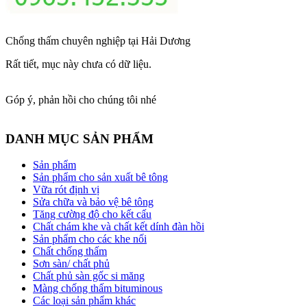
Chống thấm chuyên nghiệp tại Hải Dương
Rất tiết, mục này chưa có dữ liệu.
Góp ý, phản hồi cho chúng tôi nhé
DANH MỤC SẢN PHẨM
Sản phẩm
Sản phẩm cho sản xuất bê tông
Vữa rót định vị
Sửa chữa và bảo vệ bê tông
Tăng cường độ cho kết cấu
Chất chám khe và chất kết dính đàn hồi
Sản phẩm cho các khe nối
Chất chống thấm
Sơn sàn/ chất phủ
Chất phủ sàn gốc si măng
Màng chống thấm bituminous
Các loại sản phẩm khác