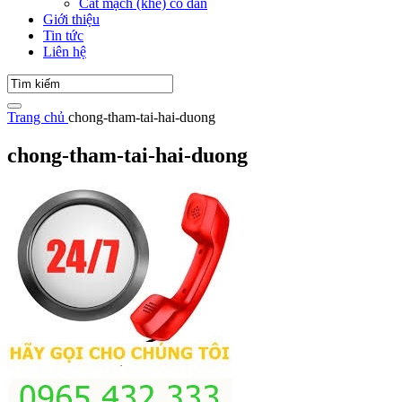
Cắt mạch (khe) co dãn
Giới thiệu
Tin tức
Liên hệ
Trang chủ
chong-tham-tai-hai-duong
chong-tham-tai-hai-duong