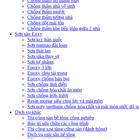
Chống thấm hố thang máy
Chống thấm nhà vệ sinh
Chống thấm ngược
Chống thấm tường nhà
Chống dột mái tôn
Chống thấm khe tiếp giáp giữa 2 nhà
Sơn sàn Eoxy
Sơn kcc hàn quốc
Sơn nanpao đài loan
Sơn thái lan
Sơn sika thụy sỹ
Sơn tự phẳng
Epoxy 3 lớp
Epoxy chịu tải trọng
Epoxy chống bán bụi
Sơn chống tĩnh điện
Sơn chống hóa chất ăn mòn
Sơn chống trơn trượt
Resin mortar siêu chịu lực và mài mòn
Sơn poly urethane chống hóa chất và mài mòn mức độ si
Dịch vụ khác
Thi công sàn bê tông công nghiệp
Bảo trì sửa chữa các công trình
Thi công xoa tăng cứng sàn (đánh bóng)
Dịch vụ mái sàn bê tông