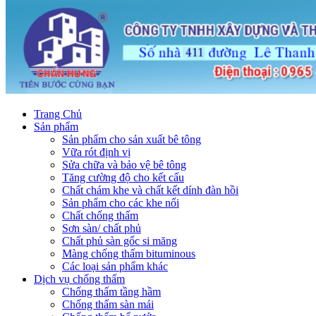
Trang Chủ
Sản phẩm
Sản phẩm cho sản xuất bê tông
Vữa rót định vị
Sửa chữa và bảo vệ bê tông
Tăng cường độ cho kết cấu
Chất chám khe và chất kết dính đàn hồi
Sản phẩm cho các khe nối
Chất chống thấm
Sơn sàn/ chất phủ
Chất phủ sàn gốc si măng
Màng chống thấm bituminous
Các loại sản phẩm khác
Dịch vụ chống thấm
Chống thấm tầng hầm
Chống thấm sàn mái