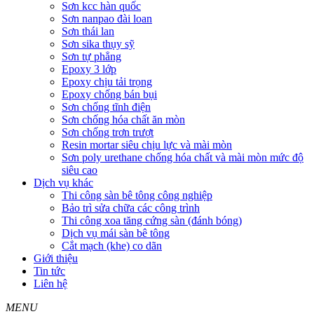
Sơn kcc hàn quốc
Sơn nanpao đài loan
Sơn thái lan
Sơn sika thụy sỹ
Sơn tự phẳng
Epoxy 3 lớp
Epoxy chịu tải trọng
Epoxy chống bán bụi
Sơn chống tĩnh điện
Sơn chống hóa chất ăn mòn
Sơn chống trơn trượt
Resin mortar siêu chịu lực và mài mòn
Sơn poly urethane chống hóa chất và mài mòn mức độ
siêu cao
Dịch vụ khác
Thi công sàn bê tông công nghiệp
Bảo trì sửa chữa các công trình
Thi công xoa tăng cứng sàn (đánh bóng)
Dịch vụ mái sàn bê tông
Cắt mạch (khe) co dãn
Giới thiệu
Tin tức
Liên hệ
MENU