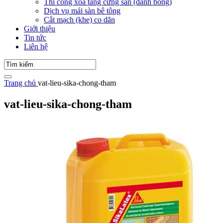
Thi công xoa tăng cứng sàn (đánh bóng)
Dịch vụ mái sàn bê tông
Cắt mạch (khe) co dãn
Giới thiệu
Tin tức
Liên hệ
Trang chủ
vat-lieu-sika-chong-tham
vat-lieu-sika-chong-tham