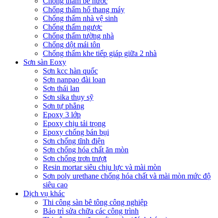
Chống thấm bể nước
Chống thấm hố thang máy
Chống thấm nhà vệ sinh
Chống thấm ngược
Chống thấm tường nhà
Chống dột mái tôn
Chống thấm khe tiếp giáp giữa 2 nhà
Sơn sàn Eoxy
Sơn kcc hàn quốc
Sơn nanpao đài loan
Sơn thái lan
Sơn sika thụy sỹ
Sơn tự phẳng
Epoxy 3 lớp
Epoxy chịu tải trọng
Epoxy chống bán bụi
Sơn chống tĩnh điện
Sơn chống hóa chất ăn mòn
Sơn chống trơn trượt
Resin mortar siêu chịu lực và mài mòn
Sơn poly urethane chống hóa chất và mài mòn mức độ
siêu cao
Dịch vụ khác
Thi công sàn bê tông công nghiệp
Bảo trì sửa chữa các công trình