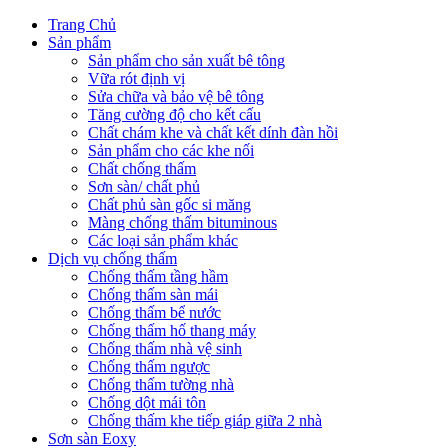
Trang Chủ
Sản phẩm
Sản phẩm cho sản xuất bê tông
Vữa rót định vị
Sửa chữa và bảo vệ bê tông
Tăng cường độ cho kết cấu
Chất chám khe và chất kết dính đàn hồi
Sản phẩm cho các khe nối
Chất chống thấm
Sơn sàn/ chất phủ
Chất phủ sàn gốc si măng
Màng chống thấm bituminous
Các loại sản phẩm khác
Dịch vụ chống thấm
Chống thấm tầng hầm
Chống thấm sàn mái
Chống thấm bể nước
Chống thấm hố thang máy
Chống thấm nhà vệ sinh
Chống thấm ngược
Chống thấm tường nhà
Chống dột mái tôn
Chống thấm khe tiếp giáp giữa 2 nhà
Sơn sàn Eoxy