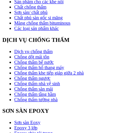
Sản phẩm cho các khe nối
Chất chống thấm
Sơn sàn/ chất phủ
Chất phủ sàn gốc si măng
Màng chống thấm bituminous
Các loại sản phẩm khác
DỊCH VỤ CHỐNG THẤM
Dịch vụ chống thấm
Chống dột mái tôn
Chống thấm bể nước
Chống thấm hố thang máy
Chống thấm khe tiếp giáp giữa 2 nhà
Chống thấm ngược
Chống thấm nhà vệ sinh
Chống thấm sàn mái
Chống thấm tầng hầm
Chống thấm tường nhà
SƠN SÀN EPOXY
Sơn sàn Eoxy
Epoxy 3 lớp