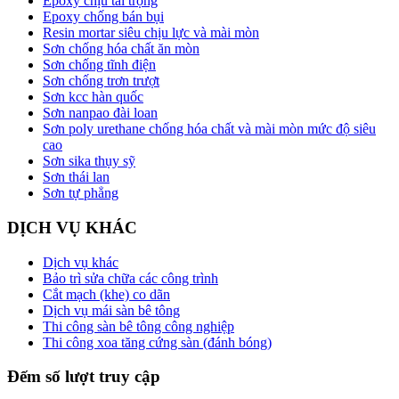
Epoxy chịu tải trọng
Epoxy chống bán bụi
Resin mortar siêu chịu lực và mài mòn
Sơn chống hóa chất ăn mòn
Sơn chống tĩnh điện
Sơn chống trơn trượt
Sơn kcc hàn quốc
Sơn nanpao đài loan
Sơn poly urethane chống hóa chất và mài mòn mức độ siêu
cao
Sơn sika thụy sỹ
Sơn thái lan
Sơn tự phẳng
DỊCH VỤ KHÁC
Dịch vụ khác
Bảo trì sửa chữa các công trình
Cắt mạch (khe) co dãn
Dịch vụ mái sàn bê tông
Thi công sàn bê tông công nghiệp
Thi công xoa tăng cứng sàn (đánh bóng)
Đếm số lượt truy cập