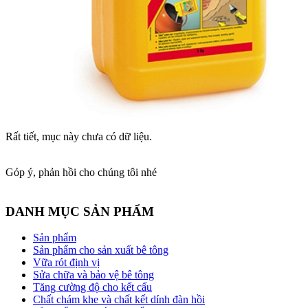
Rất tiết, mục này chưa có dữ liệu.
Góp ý, phản hồi cho chúng tôi nhé
DANH MỤC SẢN PHẨM
Sản phẩm
Sản phẩm cho sản xuất bê tông
Vữa rót định vị
Sửa chữa và bảo vệ bê tông
Tăng cường độ cho kết cấu
Chất chám khe và chất kết dính đàn hồi