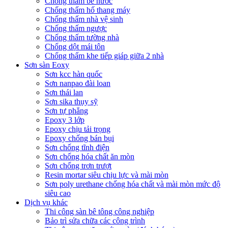
Chống thấm bể nước
Chống thấm hố thang máy
Chống thấm nhà vệ sinh
Chống thấm ngược
Chống thấm tường nhà
Chống dột mái tôn
Chống thấm khe tiếp giáp giữa 2 nhà
Sơn sàn Eoxy
Sơn kcc hàn quốc
Sơn nanpao đài loan
Sơn thái lan
Sơn sika thụy sỹ
Sơn tự phẳng
Epoxy 3 lớp
Epoxy chịu tải trọng
Epoxy chống bán bụi
Sơn chống tĩnh điện
Sơn chống hóa chất ăn mòn
Sơn chống trơn trượt
Resin mortar siêu chịu lực và mài mòn
Sơn poly urethane chống hóa chất và mài mòn mức độ
siêu cao
Dịch vụ khác
Thi công sàn bê tông công nghiệp
Bảo trì sửa chữa các công trình