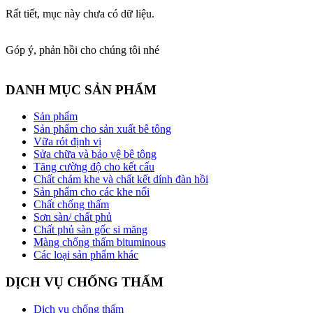
Rất tiết, mục này chưa có dữ liệu.
Góp ý, phản hồi cho chúng tôi nhé
DANH MỤC SẢN PHẨM
Sản phẩm
Sản phẩm cho sản xuất bê tông
Vữa rót định vị
Sửa chữa và bảo vệ bê tông
Tăng cường độ cho kết cấu
Chất chám khe và chất kết dính đàn hồi
Sản phẩm cho các khe nối
Chất chống thấm
Sơn sàn/ chất phủ
Chất phủ sàn gốc si măng
Màng chống thấm bituminous
Các loại sản phẩm khác
DỊCH VỤ CHỐNG THẤM
Dịch vụ chống thấm