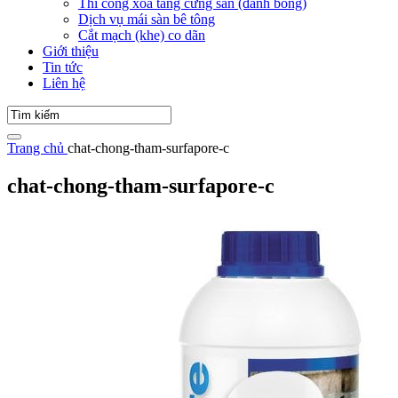
Thi công xoa tăng cứng sàn (đánh bóng)
Dịch vụ mái sàn bê tông
Cắt mạch (khe) co dãn
Giới thiệu
Tin tức
Liên hệ
Trang chủ
chat-chong-tham-surfapore-c
chat-chong-tham-surfapore-c