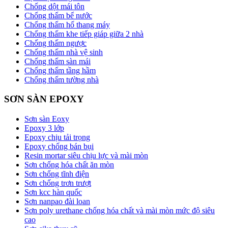
Chống dột mái tôn
Chống thấm bể nước
Chống thấm hố thang máy
Chống thấm khe tiếp giáp giữa 2 nhà
Chống thấm ngược
Chống thấm nhà vệ sinh
Chống thấm sàn mái
Chống thấm tầng hầm
Chống thấm tường nhà
SƠN SÀN EPOXY
Sơn sàn Eoxy
Epoxy 3 lớp
Epoxy chịu tải trọng
Epoxy chống bán bụi
Resin mortar siêu chịu lực và mài mòn
Sơn chống hóa chất ăn mòn
Sơn chống tĩnh điện
Sơn chống trơn trượt
Sơn kcc hàn quốc
Sơn nanpao đài loan
Sơn poly urethane chống hóa chất và mài mòn mức độ siêu
cao