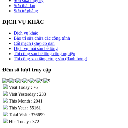
Sơn sika thụy sỹ
Sơn thái lan
Sơn tự phẳng
DỊCH VỤ KHÁC
Dịch vụ khác
Bảo trì sửa chữa các công trình
Cắt mạch (khe) co dãn
Dịch vụ mái sàn bê tông
Thi công sàn bê tông công nghiệp
Thi công xoa tăng cứng sàn (đánh bóng)
Đếm số lượt truy cập
Visit Today : 76
Visit Yesterday : 233
This Month : 2041
This Year : 55161
Total Visit : 336699
Hits Today : 372