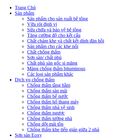
Trang Chủ
Sản phẩm
Sản phẩm cho sản xuất bê tông
Vữa rót định vị
Sửa chữa và bảo vệ bê tông
Tăng cường độ cho kết cấu
Chất chám khe và chất kết dính đàn hồi
Sản phẩm cho các khe nối
Chất chống thấm
Sơn sàn/ chất phủ
Chất phủ sàn gốc si măng
Màng chống thấm bituminous
Các loại sản phẩm khác
Dịch vụ chống thấm
Chống thấm tầng hầm
Chống thấm sàn mái
Chống thấm bể nước
Chống thấm hố thang máy
Chống thấm nhà vệ sinh
Chống thấm ngược
Chống thấm tường nhà
Chống dột mái tôn
Chống thấm khe tiếp giáp giữa 2 nhà
Sơn sàn Eoxy