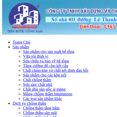
Trang Chủ
Sản phẩm
Sản phẩm cho sản xuất bê tông
Vữa rót định vị
Sửa chữa và bảo vệ bê tông
Tăng cường độ cho kết cấu
Chất chám khe và chất kết dính đàn hồi
Sản phẩm cho các khe nối
Chất chống thấm
Sơn sàn/ chất phủ
Chất phủ sàn gốc si măng
Màng chống thấm bituminous
Các loại sản phẩm khác
Dịch vụ chống thấm
Chống thấm tầng hầm
Chống thấm sàn mái