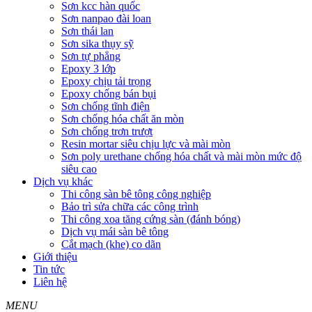
Sơn kcc hàn quốc
Sơn nanpao đài loan
Sơn thái lan
Sơn sika thụy sỹ
Sơn tự phẳng
Epoxy 3 lớp
Epoxy chịu tải trọng
Epoxy chống bán bụi
Sơn chống tĩnh điện
Sơn chống hóa chất ăn mòn
Sơn chống trơn trượt
Resin mortar siêu chịu lực và mài mòn
Sơn poly urethane chống hóa chất và mài mòn mức độ
siêu cao
Dịch vụ khác
Thi công sàn bê tông công nghiệp
Bảo trì sửa chữa các công trình
Thi công xoa tăng cứng sàn (đánh bóng)
Dịch vụ mái sàn bê tông
Cắt mạch (khe) co dãn
Giới thiệu
Tin tức
Liên hệ
MENU