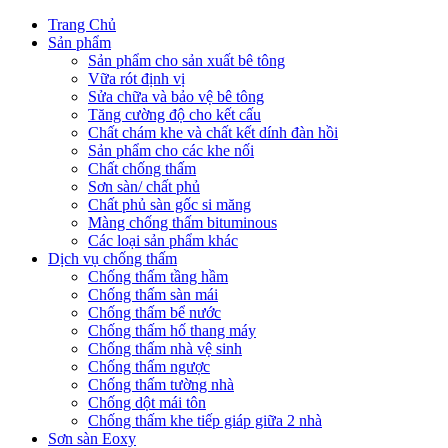
Trang Chủ
Sản phẩm
Sản phẩm cho sản xuất bê tông
Vữa rót định vị
Sửa chữa và bảo vệ bê tông
Tăng cường độ cho kết cấu
Chất chám khe và chất kết dính đàn hồi
Sản phẩm cho các khe nối
Chất chống thấm
Sơn sàn/ chất phủ
Chất phủ sàn gốc si măng
Màng chống thấm bituminous
Các loại sản phẩm khác
Dịch vụ chống thấm
Chống thấm tầng hầm
Chống thấm sàn mái
Chống thấm bể nước
Chống thấm hố thang máy
Chống thấm nhà vệ sinh
Chống thấm ngược
Chống thấm tường nhà
Chống dột mái tôn
Chống thấm khe tiếp giáp giữa 2 nhà
Sơn sàn Eoxy