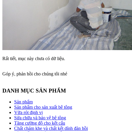
Rất tiết, mục này chưa có dữ liệu.
Góp ý, phản hồi cho chúng tôi nhé
DANH MỤC SẢN PHẨM
Sản phẩm
Sản phẩm cho sản xuất bê tông
Vữa rót định vị
Sửa chữa và bảo vệ bê tông
Tăng cường độ cho kết cấu
Chất chám khe và chất kết dính đàn hồi