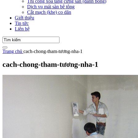
Thi công xoa tăng cứng sàn (đánh bóng)
Dịch vụ mái sàn bê tông
Cắt mạch (khe) co dãn
Giới thiệu
Tin tức
Liên hệ
Trang chủ
cach-chong-tham-tương-nha-1
cach-chong-tham-tương-nha-1