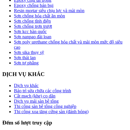
Epoxy chịu tải trọng
Epoxy chống bán bụi
Resin mortar siêu chịu lực và mài mòn
Sơn chống hóa chất ăn mòn
Sơn chống tĩnh điện
Sơn chống trơn trượt
Sơn kcc hàn quốc
Sơn nanpao đài loan
Sơn poly urethane chống hóa chất và mài mòn mức độ siêu
cao
Sơn sika thụy sỹ
Sơn thái lan
Sơn tự phẳng
DỊCH VỤ KHÁC
Dịch vụ khác
Bảo trì sửa chữa các công trình
Cắt mạch (khe) co dãn
Dịch vụ mái sàn bê tông
Thi công sàn bê tông công nghiệp
Thi công xoa tăng cứng sàn (đánh bóng)
Đếm số lượt truy cập