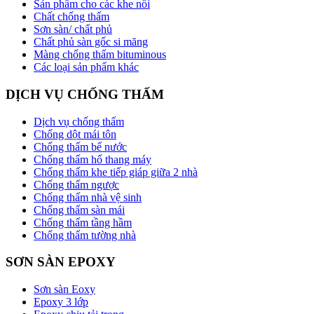
Sản phẩm cho các khe nối
Chất chống thấm
Sơn sàn/ chất phủ
Chất phủ sàn gốc si măng
Màng chống thấm bituminous
Các loại sản phẩm khác
DỊCH VỤ CHỐNG THẤM
Dịch vụ chống thấm
Chống dột mái tôn
Chống thấm bể nước
Chống thấm hố thang máy
Chống thấm khe tiếp giáp giữa 2 nhà
Chống thấm ngược
Chống thấm nhà vệ sinh
Chống thấm sàn mái
Chống thấm tầng hầm
Chống thấm tường nhà
SƠN SÀN EPOXY
Sơn sàn Eoxy
Epoxy 3 lớp