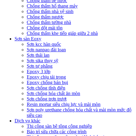
Chống thấm bể nước
Chống thấm hố thang máy
Chống thấm nhà vệ sinh
Chống thấm ngược
Chống thấm tường nhà
Chống dột mái tôn
Chống thấm khe tiếp giáp giữa 2 nhà
Sơn sàn Eoxy
Sơn kcc hàn quốc
Sơn nanpao đài loan
Sơn thái lan
Sơn sika thụy sỹ
Sơn tự phẳng
Epoxy 3 lớp
Epoxy chịu tải trọng
Epoxy chống bán bụi
Sơn chống tĩnh điện
Sơn chống hóa chất ăn mòn
Sơn chống trơn trượt
Resin mortar siêu chịu lực và mài mòn
Sơn poly urethane chống hóa chất và mài mòn mức độ
siêu cao
Dịch vụ khác
Thi công sàn bê tông công nghiệp
Bảo trì sửa chữa các công trình