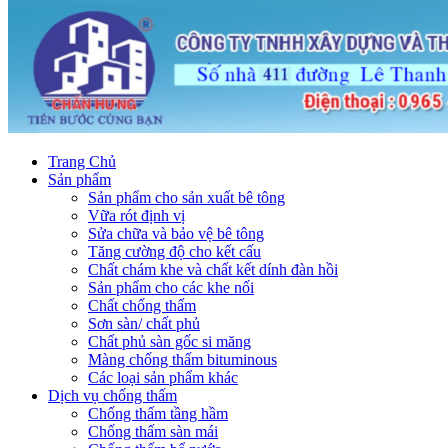
Trang Chủ
Sản phẩm
Sản phẩm cho sản xuất bê tông
Vữa rót định vị
Sửa chữa và bảo vệ bê tông
Tăng cường độ cho kết cấu
Chất chám khe và chất kết dính đàn hồi
Sản phẩm cho các khe nối
Chất chống thấm
Sơn sàn/ chất phủ
Chất phủ sàn gốc si măng
Màng chống thấm bituminous
Các loại sản phẩm khác
Dịch vụ chống thấm
Chống thấm tầng hầm
Chống thấm sàn mái