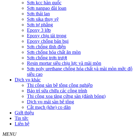
Sơn kcc hàn quốc
Sơn nanpao đài loan
Sơn thái lan
Sơn sika thụy sỹ
Sơn tự phẳng
Epoxy 3 lớp
Epoxy chịu tải trọng
Epoxy chống bán bụi
Sơn chống tĩnh điện
Sơn chống hóa chất ăn mòn
Sơn chống trơn trượt
Resin mortar siêu chịu lực và mài mòn
Sơn poly urethane chống hóa chất và mài mòn mức độ
siêu cao
Dịch vụ khác
Thi công sàn bê tông công nghiệp
Bảo trì sửa chữa các công trình
Thi công xoa tăng cứng sàn (đánh bóng)
Dịch vụ mái sàn bê tông
Cắt mạch (khe) co dãn
Giới thiệu
Tin tức
Liên hệ
MENU