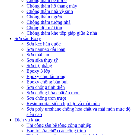
Chống thấm bể nước
Chống thấm hố thang máy
Chống thấm nhà vệ sinh
Chống thấm ngược
Chống thấm tường nhà
Chống dột mái tôn
Chống thấm khe tiếp giáp giữa 2 nhà
Sơn sàn Eoxy
Sơn kcc hàn quốc
Sơn nanpao đài loan
Sơn thái lan
Sơn sika thụy sỹ
Sơn tự phẳng
Epoxy 3 lớp
Epoxy chịu tải trọng
Epoxy chống bán bụi
Sơn chống tĩnh điện
Sơn chống hóa chất ăn mòn
Sơn chống trơn trượt
Resin mortar siêu chịu lực và mài mòn
Sơn poly urethane chống hóa chất và mài mòn mức độ
siêu cao
Dịch vụ khác
Thi công sàn bê tông công nghiệp
Bảo trì sửa chữa các công trình