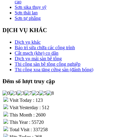
cao
Sơn sika thụy sỹ
Sơn thái lan
Sơn tự phẳng
DỊCH VỤ KHÁC
Dịch vụ khác
Bảo trì sửa chữa các công trình
Cắt mạch (khe) co dãn
Dịch vụ mái sàn bê tông
Thi công sàn bê tông công nghiệp
Thi công xoa tăng cứng sàn (đánh bóng)
Đếm số lượt truy cập
Visit Today : 123
Visit Yesterday : 512
This Month : 2600
This Year : 55720
Total Visit : 337258
Hits Today : 268