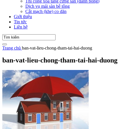
Thi công xoa tăng cứng sàn (đánh bóng)
Dịch vụ mái sàn bê tông
Cắt mạch (khe) co dãn
Giới thiệu
Tin tức
Liên hệ
Trang chủ
ban-vat-lieu-chong-tham-tai-hai-duong
ban-vat-lieu-chong-tham-tai-hai-duong