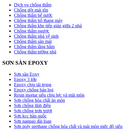
Dịch vụ chống thấm
Chống dột mái tôn
Chống thấm bể nước
Chống thấm hố thang máy
Chống thấm khe tiếp giáp giữa 2 nhà
Chống thấm ngược
Chống thấm nhà vệ sinh
Chống thấm sàn mái
Chống thấm tầng hầm
Chống thấm tường nhà
SƠN SÀN EPOXY
Sơn sàn Eoxy
Epoxy 3 lớp
Epoxy chịu tải trọng
Epoxy chống bán bụi
Resin mortar siêu chịu lực và mài mòn
Sơn chống hóa chất ăn mòn
Sơn chống tĩnh điện
Sơn chống trơn trượt
Sơn kcc hàn quốc
Sơn nanpao đài loan
Sơn poly urethane chống hóa chất và mài mòn mức độ siêu