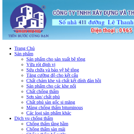
Trang Chủ
Sản phẩm
Sản phẩm cho sản xuất bê tông
Vữa rót định vị
Sửa chữa và bảo vệ bê tông
Tăng cường độ cho kết cấu
Chất chám khe và chất kết dính đàn hồi
Sản phẩm cho các khe nối
Chất chống thấm
Sơn sàn/ chất phủ
Chất phủ sàn gốc si măng
Màng chống thấm bituminous
Các loại sản phẩm khác
Dịch vụ chống thấm
Chống thấm tầng hầm
Chống thấm sàn mái