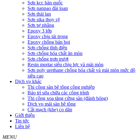
Sơn kcc hàn quốc
Sơn nanpao đài loan
Sơn thái lan
Sơn sika thụy sỹ
Sơn tự phẳng
Epoxy 3 lớp
Epoxy chịu tải trọng
Epoxy chống bán bụi
Sơn chống tĩnh điện
Sơn chống hóa chất ăn mòn
Sơn chống trơn trượt
Resin mortar siêu chịu lực và mài mòn
Sơn poly urethane chống hóa chất và mài mòn mức độ
siêu cao
Dịch vụ khác
Thi công sàn bê tông công nghiệp
Bảo trì sửa chữa các công trình
Thi công xoa tăng cứng sàn (đánh bóng)
Dịch vụ mái sàn bê tông
Cắt mạch (khe) co dãn
Giới thiệu
Tin tức
Liên hệ
MENU