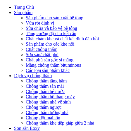
Trang Chủ
Sản phẩm
Sản phẩm cho sản xuất bê tông
Vữa rót định vị
Sửa chữa và bảo vệ bê tông
Tăng cường độ cho kết cấu
Chất chám khe và chất kết dính đàn hồi
Sản phẩm cho các khe nối
Chất chống thấm
Sơn sàn/ chất phủ
Chất phủ sàn gốc si măng
Màng chống thấm bituminous
Các loại sản phẩm khác
Dịch vụ chống thấm
Chống thấm tầng hầm
Chống thấm sàn mái
Chống thấm bể nước
Chống thấm hố thang máy
Chống thấm nhà vệ sinh
Chống thấm ngược
Chống thấm tường nhà
Chống dột mái tôn
Chống thấm khe tiếp giáp giữa 2 nhà
Sơn sàn Eoxy