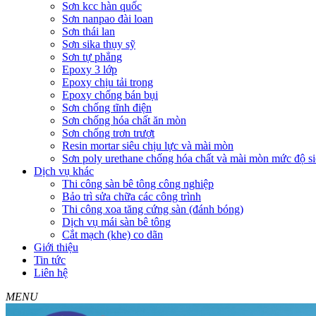
Sơn kcc hàn quốc
Sơn nanpao đài loan
Sơn thái lan
Sơn sika thụy sỹ
Sơn tự phẳng
Epoxy 3 lớp
Epoxy chịu tải trọng
Epoxy chống bán bụi
Sơn chống tĩnh điện
Sơn chống hóa chất ăn mòn
Sơn chống trơn trượt
Resin mortar siêu chịu lực và mài mòn
Sơn poly urethane chống hóa chất và mài mòn mức độ si
Dịch vụ khác
Thi công sàn bê tông công nghiệp
Bảo trì sửa chữa các công trình
Thi công xoa tăng cứng sàn (đánh bóng)
Dịch vụ mái sàn bê tông
Cắt mạch (khe) co dãn
Giới thiệu
Tin tức
Liên hệ
MENU