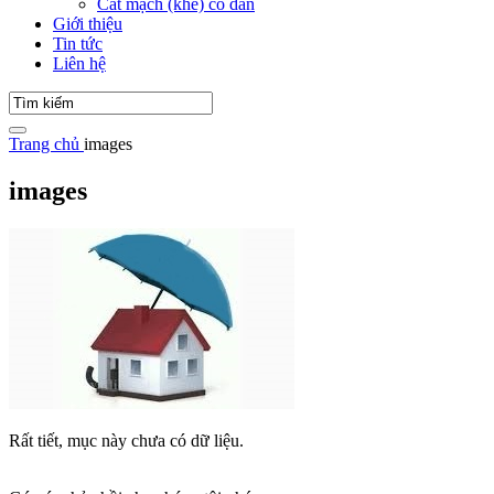
Cắt mạch (khe) co dãn
Giới thiệu
Tin tức
Liên hệ
Trang chủ
images
images
Rất tiết, mục này chưa có dữ liệu.