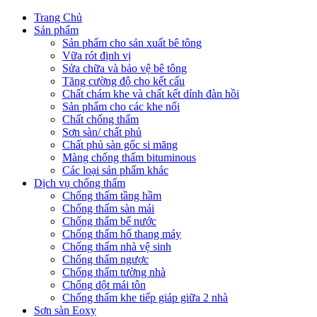
Trang Chủ
Sản phẩm
Sản phẩm cho sản xuất bê tông
Vữa rót định vị
Sửa chữa và bảo vệ bê tông
Tăng cường độ cho kết cấu
Chất chám khe và chất kết dính đàn hồi
Sản phẩm cho các khe nối
Chất chống thấm
Sơn sàn/ chất phủ
Chất phủ sàn gốc si măng
Màng chống thấm bituminous
Các loại sản phẩm khác
Dịch vụ chống thấm
Chống thấm tầng hầm
Chống thấm sàn mái
Chống thấm bể nước
Chống thấm hố thang máy
Chống thấm nhà vệ sinh
Chống thấm ngược
Chống thấm tường nhà
Chống dột mái tôn
Chống thấm khe tiếp giáp giữa 2 nhà
Sơn sàn Eoxy