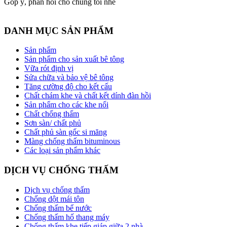
Góp ý, phản hồi cho chúng tôi nhé
DANH MỤC SẢN PHẨM
Sản phẩm
Sản phẩm cho sản xuất bê tông
Vữa rót định vị
Sửa chữa và bảo vệ bê tông
Tăng cường độ cho kết cấu
Chất chám khe và chất kết dính đàn hồi
Sản phẩm cho các khe nối
Chất chống thấm
Sơn sàn/ chất phủ
Chất phủ sàn gốc si măng
Màng chống thấm bituminous
Các loại sản phẩm khác
DỊCH VỤ CHỐNG THẤM
Dịch vụ chống thấm
Chống dột mái tôn
Chống thấm bể nước
Chống thấm hố thang máy
Chống thấm khe tiếp giáp giữa 2 nhà