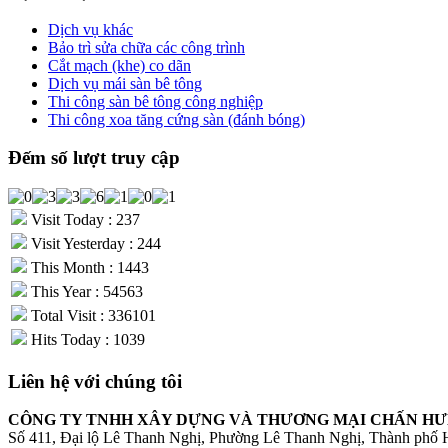
Dịch vụ khác
Bảo trì sửa chữa các công trình
Cắt mạch (khe) co dãn
Dịch vụ mái sàn bê tông
Thi công sàn bê tông công nghiệp
Thi công xoa tăng cứng sàn (đánh bóng)
Đếm số lượt truy cập
Visit Today : 237
Visit Yesterday : 244
This Month : 1443
This Year : 54563
Total Visit : 336101
Hits Today : 1039
Liên hệ với chúng tôi
CÔNG TY TNHH XÂY DỰNG VÀ THƯƠNG MẠI CHẤN H
Số 411, Đại lộ Lê Thanh Nghị, Phường Lê Thanh Nghị, Thành phố