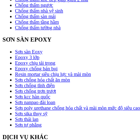
Chống thấm ngược
Chống thấm nhà vệ sinh
Chống thấm sàn mái
Chống thấm tầng hầm
Chống thấm tường nhà
SƠN SÀN EPOXY
Sơn sàn Eoxy
Epoxy 3 lớp
Epoxy chịu tải trọng
Epoxy chống bán bụi
Resin mortar siêu chịu lực và mài mòn
Sơn chống hóa chất ăn mòn
Sơn chống tĩnh điện
Sơn chống trơn trượt
Sơn kcc hàn quốc
Sơn nanpao đài loan
Sơn poly urethane chống hóa chất và mài mòn mức độ siêu cao
Sơn sika thụy sỹ
Sơn thái lan
Sơn tự phẳng
DỊCH VỤ KHÁC