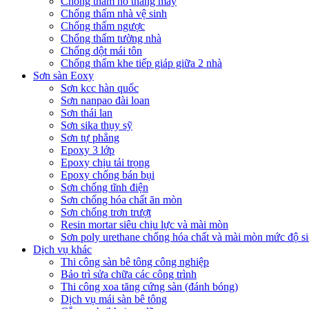
Chống thấm hố thang máy
Chống thấm nhà vệ sinh
Chống thấm ngược
Chống thấm tường nhà
Chống dột mái tôn
Chống thấm khe tiếp giáp giữa 2 nhà
Sơn sàn Eoxy
Sơn kcc hàn quốc
Sơn nanpao đài loan
Sơn thái lan
Sơn sika thụy sỹ
Sơn tự phẳng
Epoxy 3 lớp
Epoxy chịu tải trọng
Epoxy chống bán bụi
Sơn chống tĩnh điện
Sơn chống hóa chất ăn mòn
Sơn chống trơn trượt
Resin mortar siêu chịu lực và mài mòn
Sơn poly urethane chống hóa chất và mài mòn mức độ si
Dịch vụ khác
Thi công sàn bê tông công nghiệp
Bảo trì sửa chữa các công trình
Thi công xoa tăng cứng sàn (đánh bóng)
Dịch vụ mái sàn bê tông