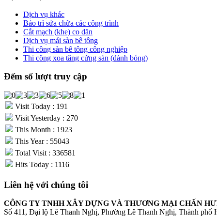
Dịch vụ khác
Bảo trì sửa chữa các công trình
Cắt mạch (khe) co dãn
Dịch vụ mái sàn bê tông
Thi công sàn bê tông công nghiệp
Thi công xoa tăng cứng sàn (đánh bóng)
Đếm số lượt truy cập
Visit Today : 191
Visit Yesterday : 270
This Month : 1923
This Year : 55043
Total Visit : 336581
Hits Today : 1116
Liên hệ với chúng tôi
CÔNG TY TNHH XÂY DỰNG VÀ THƯƠNG MẠI CHẤN H
Số 411, Đại lộ Lê Thanh Nghị, Phường Lê Thanh Nghị, Thành phố