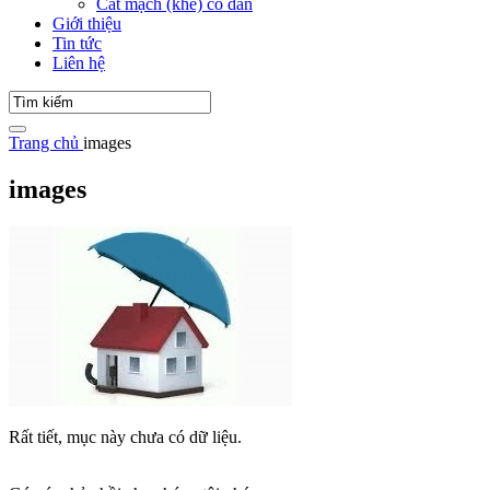
Cắt mạch (khe) co dãn
Giới thiệu
Tin tức
Liên hệ
Trang chủ
images
images
Rất tiết, mục này chưa có dữ liệu.