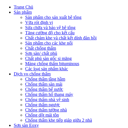
Trang Chủ
Sản phẩm
Sản phẩm cho sản xuất bê tông
Vữa rót định vị
Sửa chữa và bảo vệ bê tông
Tăng cường độ cho kết cấu
Chất chám khe và chất kết dính đàn hồi
Sản phẩm cho các khe nối
Chất chống thấm
Sơn sàn/ chất phủ
Chất phủ sàn gốc si măng
Màng chống thấm bituminous
Các loại sản phẩm khác
Dịch vụ chống thấm
Chống thấm tầng hầm
Chống thấm sàn mái
Chống thấm bể nước
Chống thấm hố thang máy
Chống thấm nhà vệ sinh
Chống thấm ngược
Chống thấm tường nhà
Chống dột mái tôn
Chống thấm khe tiếp giáp giữa 2 nhà
Sơn sàn Eoxy