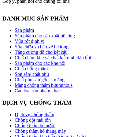
Góp ý, phản hồi cho chúng tôi nhé
DANH MỤC SẢN PHẨM
Sản phẩm
Sản phẩm cho sản xuất bê tông
Vữa rót định vị
Sửa chữa và bảo vệ bê tông
Tăng cường độ cho kết cấu
Chất chám khe và chất kết dính đàn hồi
Sản phẩm cho các khe nối
Chất chống thấm
Sơn sàn/ chất phủ
Chất phủ sàn gốc si măng
Màng chống thấm bituminous
Các loại sản phẩm khác
DỊCH VỤ CHỐNG THẤM
Dịch vụ chống thấm
Chống dột mái tôn
Chống thấm bể nước
Chống thấm hố thang máy
Chống thấm khe tiếp giáp giữa 2 nhà