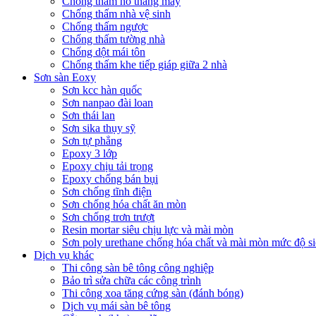
Chống thấm hố thang máy
Chống thấm nhà vệ sinh
Chống thấm ngược
Chống thấm tường nhà
Chống dột mái tôn
Chống thấm khe tiếp giáp giữa 2 nhà
Sơn sàn Eoxy
Sơn kcc hàn quốc
Sơn nanpao đài loan
Sơn thái lan
Sơn sika thụy sỹ
Sơn tự phẳng
Epoxy 3 lớp
Epoxy chịu tải trọng
Epoxy chống bán bụi
Sơn chống tĩnh điện
Sơn chống hóa chất ăn mòn
Sơn chống trơn trượt
Resin mortar siêu chịu lực và mài mòn
Sơn poly urethane chống hóa chất và mài mòn mức độ si
Dịch vụ khác
Thi công sàn bê tông công nghiệp
Bảo trì sửa chữa các công trình
Thi công xoa tăng cứng sàn (đánh bóng)
Dịch vụ mái sàn bê tông