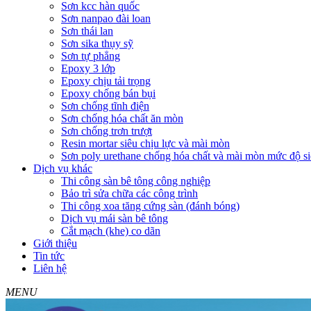
Sơn kcc hàn quốc
Sơn nanpao đài loan
Sơn thái lan
Sơn sika thụy sỹ
Sơn tự phẳng
Epoxy 3 lớp
Epoxy chịu tải trọng
Epoxy chống bán bụi
Sơn chống tĩnh điện
Sơn chống hóa chất ăn mòn
Sơn chống trơn trượt
Resin mortar siêu chịu lực và mài mòn
Sơn poly urethane chống hóa chất và mài mòn mức độ si
Dịch vụ khác
Thi công sàn bê tông công nghiệp
Bảo trì sửa chữa các công trình
Thi công xoa tăng cứng sàn (đánh bóng)
Dịch vụ mái sàn bê tông
Cắt mạch (khe) co dãn
Giới thiệu
Tin tức
Liên hệ
MENU