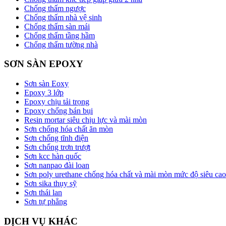
Chống thấm ngược
Chống thấm nhà vệ sinh
Chống thấm sàn mái
Chống thấm tầng hầm
Chống thấm tường nhà
SƠN SÀN EPOXY
Sơn sàn Eoxy
Epoxy 3 lớp
Epoxy chịu tải trọng
Epoxy chống bán bụi
Resin mortar siêu chịu lực và mài mòn
Sơn chống hóa chất ăn mòn
Sơn chống tĩnh điện
Sơn chống trơn trượt
Sơn kcc hàn quốc
Sơn nanpao đài loan
Sơn poly urethane chống hóa chất và mài mòn mức độ siêu cao
Sơn sika thụy sỹ
Sơn thái lan
Sơn tự phẳng
DỊCH VỤ KHÁC