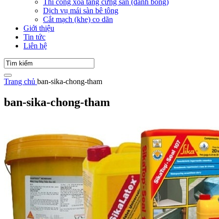
Thi công xoa tăng cứng sàn (đánh bóng)
Dịch vụ mái sàn bê tông
Cắt mạch (khe) co dãn
Giới thiệu
Tin tức
Liên hệ
Trang chủ
ban-sika-chong-tham
ban-sika-chong-tham