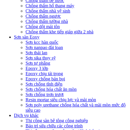
Chống thấm bể nước
Chống thấm hố thang máy
Chống thấm nhà vệ sinh
Chống thấm ngược
Chống thấm tường nhà
Chống dột mái tôn
Chống thấm khe tiếp giáp giữa 2 nhà
Sơn sàn Eoxy
Sơn kcc hàn quốc
Sơn nanpao đài loan
Sơn thái lan
Sơn sika thụy sỹ
Sơn tự phẳng
Epoxy 3 lớp
Epoxy chịu tải trọng
Epoxy chống bán bụi
Sơn chống tĩnh điện
Sơn chống hóa chất ăn mòn
Sơn chống trơn trượt
Resin mortar siêu chịu lực và mài mòn
Sơn poly urethane chống hóa chất và mài mòn mức độ
siêu cao
Dịch vụ khác
Thi công sàn bê tông công nghiệp
Bảo trì sửa chữa các công trình