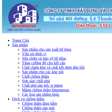
Trang Chủ
Sản phẩm
Sản phẩm cho sản xuất bê tông
Vữa rót định vị
Sửa chữa và bảo vệ bê tông
Tăng cường độ cho kết cấu
Chất chám khe và chất kết dính đàn hồi
Sản phẩm cho các khe nối
Chất chống thấm
Sơn sàn/ chất phủ
Chất phủ sàn gốc si măng
Màng chống thấm bituminous
Các loại sản phẩm khác
Dịch vụ chống thấm
Chống thấm tầng hầm
Chống thấm sàn mái