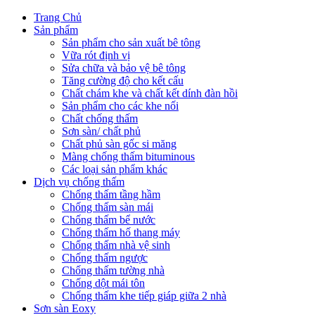
Trang Chủ
Sản phẩm
Sản phẩm cho sản xuất bê tông
Vữa rót định vị
Sửa chữa và bảo vệ bê tông
Tăng cường độ cho kết cấu
Chất chám khe và chất kết dính đàn hồi
Sản phẩm cho các khe nối
Chất chống thấm
Sơn sàn/ chất phủ
Chất phủ sàn gốc si măng
Màng chống thấm bituminous
Các loại sản phẩm khác
Dịch vụ chống thấm
Chống thấm tầng hầm
Chống thấm sàn mái
Chống thấm bể nước
Chống thấm hố thang máy
Chống thấm nhà vệ sinh
Chống thấm ngược
Chống thấm tường nhà
Chống dột mái tôn
Chống thấm khe tiếp giáp giữa 2 nhà
Sơn sàn Eoxy