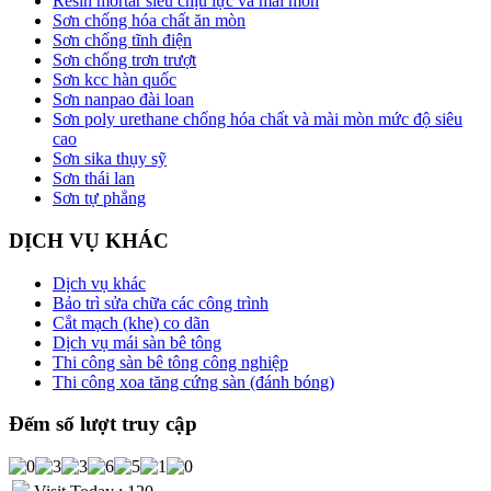
Resin mortar siêu chịu lực và mài mòn
Sơn chống hóa chất ăn mòn
Sơn chống tĩnh điện
Sơn chống trơn trượt
Sơn kcc hàn quốc
Sơn nanpao đài loan
Sơn poly urethane chống hóa chất và mài mòn mức độ siêu
cao
Sơn sika thụy sỹ
Sơn thái lan
Sơn tự phẳng
DỊCH VỤ KHÁC
Dịch vụ khác
Bảo trì sửa chữa các công trình
Cắt mạch (khe) co dãn
Dịch vụ mái sàn bê tông
Thi công sàn bê tông công nghiệp
Thi công xoa tăng cứng sàn (đánh bóng)
Đếm số lượt truy cập