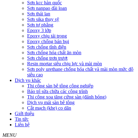
Sơn kcc hàn quốc
Sơn nanpao đài loan
Sơn thái lan
Sơn sika thụy sỹ
Sơn tự phẳng
Epoxy 3 lớp
Epoxy chịu tải trọng
Epoxy chống bán bụi
Sơn chống tĩnh điện
Sơn chống hóa chất ăn mòn
Sơn chống trơn trượt
Resin mortar siêu chịu lực và mài mòn
Sơn poly urethane chống hóa chất và mài mòn mức độ
siêu cao
Dịch vụ khác
Thi công sàn bê tông công nghiệp
Bảo trì sửa chữa các công trình
Thi công xoa tăng cứng sàn (đánh bóng)
Dịch vụ mái sàn bê tông
Cắt mạch (khe) co dãn
Giới thiệu
Tin tức
Liên hệ
MENU