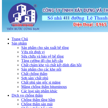
Trang Chủ
Sản phẩm
Sản phẩm cho sản xuất bê tông
Vữa rót định vị
Sửa chữa và bảo vệ bê tông
Tăng cường độ cho kết cấu
Chất chám khe và chất kết dính đàn hồi
Sản phẩm cho các khe nối
Chất chống thấm
Sơn sàn/ chất phủ
Chất phủ sàn gốc si măng
Màng chống thấm bituminous
Các loại sản phẩm khác
Dịch vụ chống thấm
Chống thấm tầng hầm
Chống thấm sàn mái