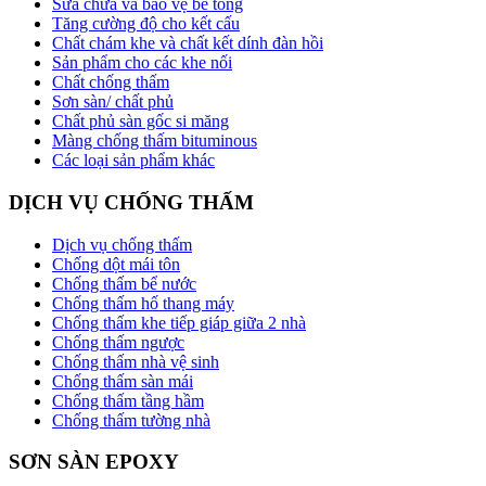
Sửa chữa và bảo vệ bê tông
Tăng cường độ cho kết cấu
Chất chám khe và chất kết dính đàn hồi
Sản phẩm cho các khe nối
Chất chống thấm
Sơn sàn/ chất phủ
Chất phủ sàn gốc si măng
Màng chống thấm bituminous
Các loại sản phẩm khác
DỊCH VỤ CHỐNG THẤM
Dịch vụ chống thấm
Chống dột mái tôn
Chống thấm bể nước
Chống thấm hố thang máy
Chống thấm khe tiếp giáp giữa 2 nhà
Chống thấm ngược
Chống thấm nhà vệ sinh
Chống thấm sàn mái
Chống thấm tầng hầm
Chống thấm tường nhà
SƠN SÀN EPOXY