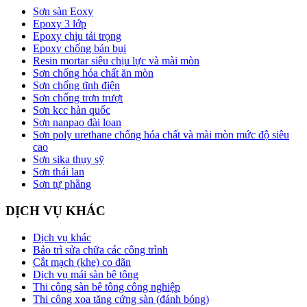
Sơn sàn Eoxy
Epoxy 3 lớp
Epoxy chịu tải trọng
Epoxy chống bán bụi
Resin mortar siêu chịu lực và mài mòn
Sơn chống hóa chất ăn mòn
Sơn chống tĩnh điện
Sơn chống trơn trượt
Sơn kcc hàn quốc
Sơn nanpao đài loan
Sơn poly urethane chống hóa chất và mài mòn mức độ siêu
cao
Sơn sika thụy sỹ
Sơn thái lan
Sơn tự phẳng
DỊCH VỤ KHÁC
Dịch vụ khác
Bảo trì sửa chữa các công trình
Cắt mạch (khe) co dãn
Dịch vụ mái sàn bê tông
Thi công sàn bê tông công nghiệp
Thi công xoa tăng cứng sàn (đánh bóng)