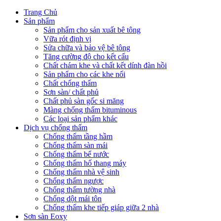
Trang Chủ
Sản phẩm
Sản phẩm cho sản xuất bê tông
Vữa rót định vị
Sửa chữa và bảo vệ bê tông
Tăng cường độ cho kết cấu
Chất chám khe và chất kết dính đàn hồi
Sản phẩm cho các khe nối
Chất chống thấm
Sơn sàn/ chất phủ
Chất phủ sàn gốc si măng
Màng chống thấm bituminous
Các loại sản phẩm khác
Dịch vụ chống thấm
Chống thấm tầng hầm
Chống thấm sàn mái
Chống thấm bể nước
Chống thấm hố thang máy
Chống thấm nhà vệ sinh
Chống thấm ngược
Chống thấm tường nhà
Chống dột mái tôn
Chống thấm khe tiếp giáp giữa 2 nhà
Sơn sàn Eoxy