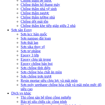
Chống thấm bể nước
Chống thấm hố thang máy
Chống thấm nhà vệ sinh
Chống thấm ngược
Chống thấm tường nhà
Chống dột mái tôn
Chống thấm khe tiếp giáp giữa 2 nhà
Sơn sàn Eoxy
Sơn kcc hàn quốc
Sơn nanpao đài loan
Sơn thái lan
Sơn sika thụy sỹ
Sơn tự phẳng
Epoxy 3 lớp
Epoxy chịu tải trọng
Epoxy chống bán bụi
Sơn chống tĩnh điện
Sơn chống hóa chất ăn mòn
Sơn chống trơn trượt
Resin mortar siêu chịu lực và mài mòn
Sơn poly urethane chống hóa chất và mài mòn mức độ
siêu cao
Dịch vụ khác
Thi công sàn bê tông công nghiệp
Bảo trì sửa chữa các công trình