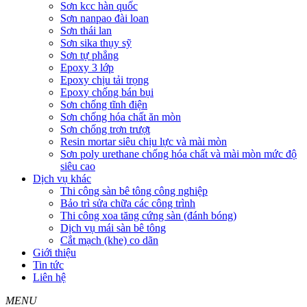
Sơn kcc hàn quốc
Sơn nanpao đài loan
Sơn thái lan
Sơn sika thụy sỹ
Sơn tự phẳng
Epoxy 3 lớp
Epoxy chịu tải trọng
Epoxy chống bán bụi
Sơn chống tĩnh điện
Sơn chống hóa chất ăn mòn
Sơn chống trơn trượt
Resin mortar siêu chịu lực và mài mòn
Sơn poly urethane chống hóa chất và mài mòn mức độ
siêu cao
Dịch vụ khác
Thi công sàn bê tông công nghiệp
Bảo trì sửa chữa các công trình
Thi công xoa tăng cứng sàn (đánh bóng)
Dịch vụ mái sàn bê tông
Cắt mạch (khe) co dãn
Giới thiệu
Tin tức
Liên hệ
MENU