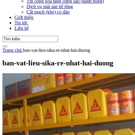
Thi công xoa tăng cứng sàn (đánh bóng)
Dịch vụ mái sàn bê tông
Cắt mạch (khe) co dãn
Giới thiệu
Tin tức
Liên hệ
Trang chủ
ban-vat-lieu-sika-re-nhat-hai-duong
ban-vat-lieu-sika-re-nhat-hai-duong