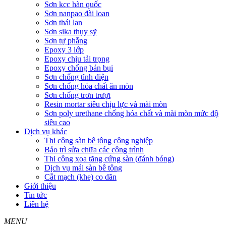
Sơn kcc hàn quốc
Sơn nanpao đài loan
Sơn thái lan
Sơn sika thụy sỹ
Sơn tự phẳng
Epoxy 3 lớp
Epoxy chịu tải trọng
Epoxy chống bán bụi
Sơn chống tĩnh điện
Sơn chống hóa chất ăn mòn
Sơn chống trơn trượt
Resin mortar siêu chịu lực và mài mòn
Sơn poly urethane chống hóa chất và mài mòn mức độ
siêu cao
Dịch vụ khác
Thi công sàn bê tông công nghiệp
Bảo trì sửa chữa các công trình
Thi công xoa tăng cứng sàn (đánh bóng)
Dịch vụ mái sàn bê tông
Cắt mạch (khe) co dãn
Giới thiệu
Tin tức
Liên hệ
MENU