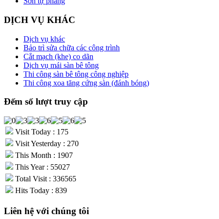
Sơn tự phẳng
DỊCH VỤ KHÁC
Dịch vụ khác
Bảo trì sửa chữa các công trình
Cắt mạch (khe) co dãn
Dịch vụ mái sàn bê tông
Thi công sàn bê tông công nghiệp
Thi công xoa tăng cứng sàn (đánh bóng)
Đếm số lượt truy cập
Visit Today : 175
Visit Yesterday : 270
This Month : 1907
This Year : 55027
Total Visit : 336565
Hits Today : 839
Liên hệ với chúng tôi