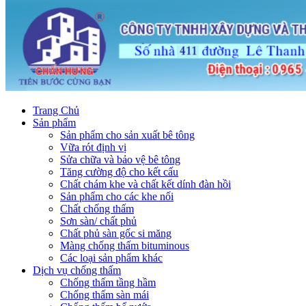
Trang Chủ
Sản phẩm
Sản phẩm cho sản xuất bê tông
Vữa rót định vị
Sửa chữa và bảo vệ bê tông
Tăng cường độ cho kết cấu
Chất chám khe và chất kết dính đàn hồi
Sản phẩm cho các khe nối
Chất chống thấm
Sơn sàn/ chất phủ
Chất phủ sàn gốc si măng
Màng chống thấm bituminous
Các loại sản phẩm khác
Dịch vụ chống thấm
Chống thấm tầng hầm
Chống thấm sàn mái