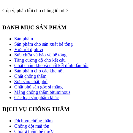
Góp ý, phản hồi cho chúng tôi nhé
DANH MỤC SẢN PHẨM
Sản phẩm
Sản phẩm cho sản xuất bê tông
Vữa rót định vị
Sửa chữa và bảo vệ bê tông
Tăng cường độ cho kết cấu
Chất chám khe và chất kết dính đàn hồi
Sản phẩm cho các khe nối
Chất chống thấm
Sơn sàn/ chất phủ
Chất phủ sàn gốc si măng
Màng chống thấm bituminous
Các loại sản phẩm khác
DỊCH VỤ CHỐNG THẤM
Dịch vụ chống thấm
Chống dột mái tôn
Chống thấm bể nước