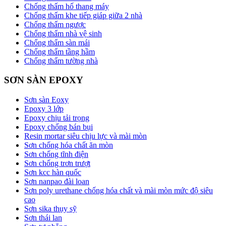
Chống thấm hố thang máy
Chống thấm khe tiếp giáp giữa 2 nhà
Chống thấm ngược
Chống thấm nhà vệ sinh
Chống thấm sàn mái
Chống thấm tầng hầm
Chống thấm tường nhà
SƠN SÀN EPOXY
Sơn sàn Eoxy
Epoxy 3 lớp
Epoxy chịu tải trọng
Epoxy chống bán bụi
Resin mortar siêu chịu lực và mài mòn
Sơn chống hóa chất ăn mòn
Sơn chống tĩnh điện
Sơn chống trơn trượt
Sơn kcc hàn quốc
Sơn nanpao đài loan
Sơn poly urethane chống hóa chất và mài mòn mức độ siêu
cao
Sơn sika thụy sỹ
Sơn thái lan