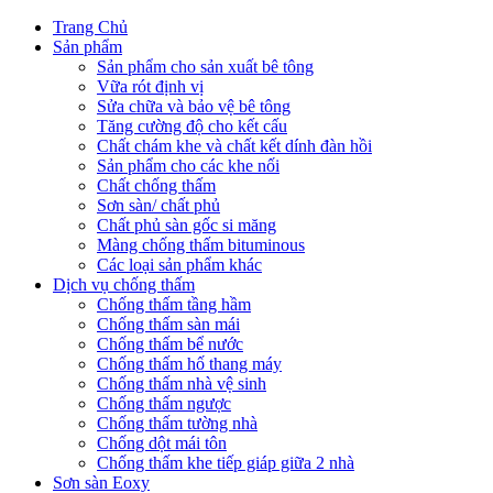
Trang Chủ
Sản phẩm
Sản phẩm cho sản xuất bê tông
Vữa rót định vị
Sửa chữa và bảo vệ bê tông
Tăng cường độ cho kết cấu
Chất chám khe và chất kết dính đàn hồi
Sản phẩm cho các khe nối
Chất chống thấm
Sơn sàn/ chất phủ
Chất phủ sàn gốc si măng
Màng chống thấm bituminous
Các loại sản phẩm khác
Dịch vụ chống thấm
Chống thấm tầng hầm
Chống thấm sàn mái
Chống thấm bể nước
Chống thấm hố thang máy
Chống thấm nhà vệ sinh
Chống thấm ngược
Chống thấm tường nhà
Chống dột mái tôn
Chống thấm khe tiếp giáp giữa 2 nhà
Sơn sàn Eoxy