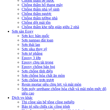
Chống thấm bể nước
Chống thấm hố thang máy
Chống thấm nhà vệ sinh
Chống thấm ngược
Chống thấm tường nhà
Chống dột mái tôn
Chống thấm khe tiếp giáp giữa 2 nhà
Sơn sàn Eoxy
Sơn kcc hàn quốc
Sơn nanpao đài loan
Sơn thái lan
Sơn sika thụy sỹ
Sơn tự phẳng
Epoxy 3 lớp
Epoxy chịu tải trọng
Epoxy chống bán bụi
Sơn chống tĩnh điện
Sơn chống hóa chất ăn mòn
Sơn chống trơn trượt
Resin mortar siêu chịu lực và mài mòn
Sơn poly urethane chống hóa chất và mài mòn mức độ
siêu cao
Dịch vụ khác
Thi công sàn bê tông công nghiệp
Bảo trì sửa chữa các công trình