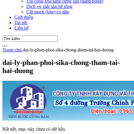
Thi công xoa tăng cứng sàn (đánh bóng)
Dịch vụ mái sàn bê tông
Cắt mạch (khe) co dãn
Giới thiệu
Tin tức
Liên hệ
Trang chủ
dai-ly-phan-phoi-sika-chong-tham-tai-hai-duong
dai-ly-phan-phoi-sika-chong-tham-tai-
hai-duong
Rất tiết, mục này chưa có dữ liệu.