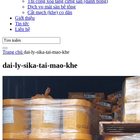
Thi công xoa tăng cứng sàn (đánh bóng)
Dịch vụ mái sàn bê tông
Cắt mạch (khe) co dãn
Giới thiệu
Tin tức
Liên hệ
Trang chủ
dai-ly-sika-tai-mao-khe
dai-ly-sika-tai-mao-khe