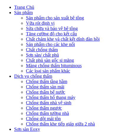
Trang Chủ
Sản phẩm
Sản phẩm cho sản xuất bê tông
Vữa rót định vị
Sửa chữa và bảo vệ bê tông
Tăng cường độ cho kết cấu
Chất chám khe và chất kết dính đàn hồi
Sản phẩm cho các khe nối
Chất chống thấm
Sơn sàn/ chất phủ
Chất phủ sàn gốc si măng
Màng chống thấm bituminous
Các loại sản phẩm khác
Dịch vụ chống thấm
Chống thấm tầng hầm
Chống thấm sàn mái
Chống thấm bể nước
Chống thấm hố thang máy
Chống thấm nhà vệ sinh
Chống thấm ngược
Chống thấm tường nhà
Chống dột mái tôn
Chống thấm khe tiếp giáp giữa 2 nhà
Sơn sàn Eoxy