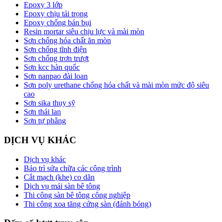
Epoxy 3 lớp
Epoxy chịu tải trọng
Epoxy chống bán bụi
Resin mortar siêu chịu lực và mài mòn
Sơn chống hóa chất ăn mòn
Sơn chống tĩnh điện
Sơn chống trơn trượt
Sơn kcc hàn quốc
Sơn nanpao đài loan
Sơn poly urethane chống hóa chất và mài mòn mức độ siêu
cao
Sơn sika thụy sỹ
Sơn thái lan
Sơn tự phẳng
DỊCH VỤ KHÁC
Dịch vụ khác
Bảo trì sửa chữa các công trình
Cắt mạch (khe) co dãn
Dịch vụ mái sàn bê tông
Thi công sàn bê tông công nghiệp
Thi công xoa tăng cứng sàn (đánh bóng)