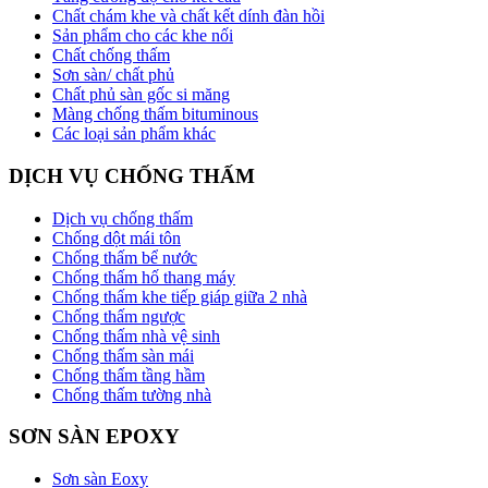
Chất chám khe và chất kết dính đàn hồi
Sản phẩm cho các khe nối
Chất chống thấm
Sơn sàn/ chất phủ
Chất phủ sàn gốc si măng
Màng chống thấm bituminous
Các loại sản phẩm khác
DỊCH VỤ CHỐNG THẤM
Dịch vụ chống thấm
Chống dột mái tôn
Chống thấm bể nước
Chống thấm hố thang máy
Chống thấm khe tiếp giáp giữa 2 nhà
Chống thấm ngược
Chống thấm nhà vệ sinh
Chống thấm sàn mái
Chống thấm tầng hầm
Chống thấm tường nhà
SƠN SÀN EPOXY
Sơn sàn Eoxy