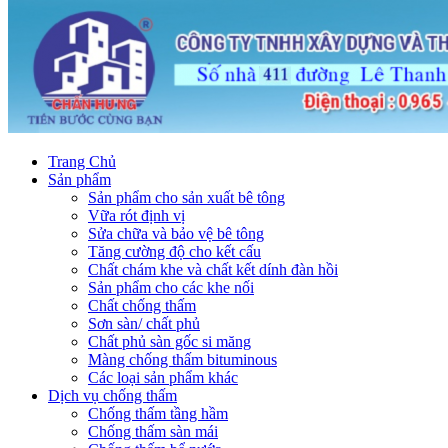
Trang Chủ
Sản phẩm
Sản phẩm cho sản xuất bê tông
Vữa rót định vị
Sửa chữa và bảo vệ bê tông
Tăng cường độ cho kết cấu
Chất chám khe và chất kết dính đàn hồi
Sản phẩm cho các khe nối
Chất chống thấm
Sơn sàn/ chất phủ
Chất phủ sàn gốc si măng
Màng chống thấm bituminous
Các loại sản phẩm khác
Dịch vụ chống thấm
Chống thấm tầng hầm
Chống thấm sàn mái