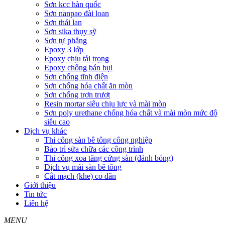
Sơn kcc hàn quốc
Sơn nanpao đài loan
Sơn thái lan
Sơn sika thụy sỹ
Sơn tự phẳng
Epoxy 3 lớp
Epoxy chịu tải trọng
Epoxy chống bán bụi
Sơn chống tĩnh điện
Sơn chống hóa chất ăn mòn
Sơn chống trơn trượt
Resin mortar siêu chịu lực và mài mòn
Sơn poly urethane chống hóa chất và mài mòn mức độ
siêu cao
Dịch vụ khác
Thi công sàn bê tông công nghiệp
Bảo trì sửa chữa các công trình
Thi công xoa tăng cứng sàn (đánh bóng)
Dịch vụ mái sàn bê tông
Cắt mạch (khe) co dãn
Giới thiệu
Tin tức
Liên hệ
MENU