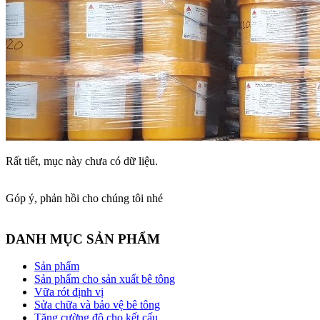
Rất tiết, mục này chưa có dữ liệu.
Góp ý, phản hồi cho chúng tôi nhé
DANH MỤC SẢN PHẨM
Sản phẩm
Sản phẩm cho sản xuất bê tông
Vữa rót định vị
Sửa chữa và bảo vệ bê tông
Tăng cường độ cho kết cấu