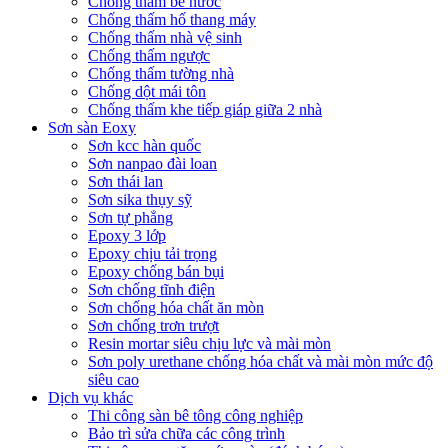
Chống thấm bể nước
Chống thấm hố thang máy
Chống thấm nhà vệ sinh
Chống thấm ngược
Chống thấm tường nhà
Chống dột mái tôn
Chống thấm khe tiếp giáp giữa 2 nhà
Sơn sàn Eoxy
Sơn kcc hàn quốc
Sơn nanpao đài loan
Sơn thái lan
Sơn sika thụy sỹ
Sơn tự phẳng
Epoxy 3 lớp
Epoxy chịu tải trọng
Epoxy chống bán bụi
Sơn chống tĩnh điện
Sơn chống hóa chất ăn mòn
Sơn chống trơn trượt
Resin mortar siêu chịu lực và mài mòn
Sơn poly urethane chống hóa chất và mài mòn mức độ
siêu cao
Dịch vụ khác
Thi công sàn bê tông công nghiệp
Bảo trì sửa chữa các công trình