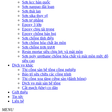
Sơn kcc hàn quốc
Sơn nanpao đài loan
Sơn thái lan
Sơn sika thụy sỹ
Sơn tự phẳng
Epoxy 3 lớp
Epoxy chịu tải trọng
Epoxy chống bán bụi
Sơn chống tĩnh điện
Sơn chống hóa chất ăn mòn
Sơn chống trơn trượt
Resin mortar siêu chịu lực và mài mòn
Sơn poly urethane chống hóa chất và mài mòn mức độ
siêu cao
Dịch vụ khác
Thi công sàn bê tông công nghiệp
Bảo trì sửa chữa các công trình
Thi công xoa tăng cứng sàn (đánh bóng)
Dịch vụ mái sàn bê tông
Cắt mạch (khe) co dãn
Giới thiệu
Tin tức
Liên hệ
MENU