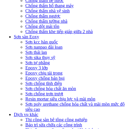
Chống thấm bể nước
Chống thấm hố thang máy
Chống thấm nhà vệ sinh
Chống thấm ngược
Chống thấm tường nhà
Chống dột mái tôn
Chống thấm khe tiếp giáp giữa 2 nhà
Sơn sàn Eoxy
Sơn kcc hàn quốc
Sơn nanpao đài loan
Sơn thái lan
Sơn sika thụy sỹ
Sơn tự phẳng
Epoxy 3 lớp
Epoxy chịu tải trọng
Epoxy chống bán bụi
Sơn chống tĩnh điện
Sơn chống hóa chất ăn mòn
Sơn chống trơn trượt
Resin mortar siêu chịu lực và mài mòn
Sơn poly urethane chống hóa chất và mài mòn mức độ
siêu cao
Dịch vụ khác
Thi công sàn bê tông công nghiệp
Bảo trì sửa chữa các công trình