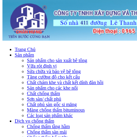
Trang Chủ
Sản phẩm
Sản phẩm cho sản xuất bê tông
Vữa rót định vị
Sửa chữa và bảo vệ bê tông
Tăng cường độ cho kết cấu
Chất chám khe và chất kết dính đàn hồi
Sản phẩm cho các khe nối
Chất chống thấm
Sơn sàn/ chất phủ
Chất phủ sàn gốc si măng
Màng chống thấm bituminous
Các loại sản phẩm khác
Dịch vụ chống thấm
Chống thấm tầng hầm
Chống thấm sàn mái