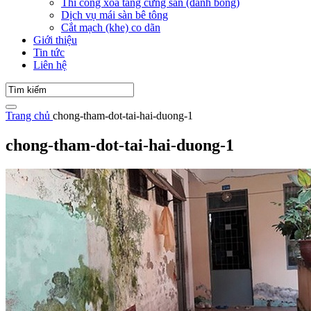
Thi công xoa tăng cứng sàn (đánh bóng)
Dịch vụ mái sàn bê tông
Cắt mạch (khe) co dãn
Giới thiệu
Tin tức
Liên hệ
Trang chủ
chong-tham-dot-tai-hai-duong-1
chong-tham-dot-tai-hai-duong-1