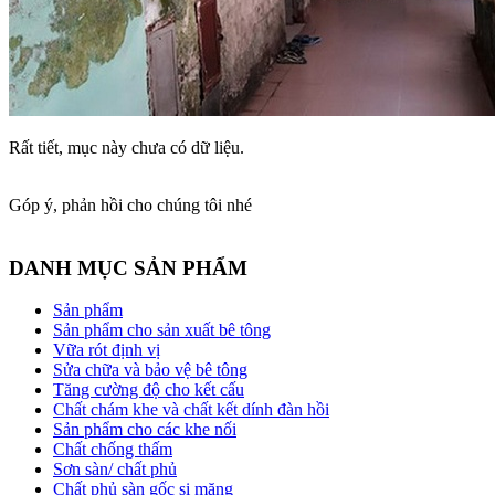
Rất tiết, mục này chưa có dữ liệu.
Góp ý, phản hồi cho chúng tôi nhé
DANH MỤC SẢN PHẨM
Sản phẩm
Sản phẩm cho sản xuất bê tông
Vữa rót định vị
Sửa chữa và bảo vệ bê tông
Tăng cường độ cho kết cấu
Chất chám khe và chất kết dính đàn hồi
Sản phẩm cho các khe nối
Chất chống thấm
Sơn sàn/ chất phủ
Chất phủ sàn gốc si măng