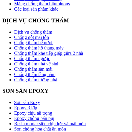
Màng chống thấm bituminous
Các loại sản phẩm khác
DỊCH VỤ CHỐNG THẤM
Dịch vụ chống thấm
Chống dột mái tôn
Chống thấm bể nước
Chống thấm hố thang máy
Chống thấm khe tiếp giáp giữa 2 nhà
Chống thấm ngược
Chống thấm nhà vệ sinh
Chống thấm sàn mái
Chống thấm tầng hầm
Chống thấm tường nhà
SƠN SÀN EPOXY
Sơn sàn Eoxy
Epoxy 3 lớp
Epoxy chịu tải trọng
Epoxy chống bán bụi
Resin mortar siêu chịu lực và mài mòn
Sơn chống hóa chất ăn mòn