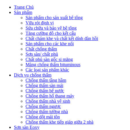
Trang Chủ
Sản phẩm
Sản phẩm cho sản xuất bê tông
Vữa rót định vị
Sửa chữa và bảo vệ bê tông
Tăng cường độ cho kết cấu
Chất chám khe và chất kết dính đàn hồi
Sản phẩm cho các khe nối
Chất chống thấm
Sơn sàn/ chất phủ
Chất phủ sàn gốc si măng
Màng chống thấm bituminous
Các loại sản phẩm khác
Dịch vụ chống thấm
Chống thấm tầng hầm
Chống thấm sàn mái
Chống thấm bể nước
Chống thấm hố thang máy
Chống thấm nhà vệ sinh
Chống thấm ngược
Chống thấm tường nhà
Chống dột mái tôn
Chống thấm khe tiếp giáp giữa 2 nhà
Sơn sàn Eoxy