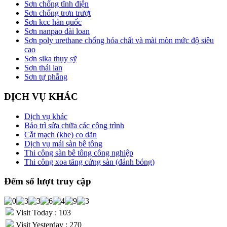
Sơn chống tĩnh điện
Sơn chống trơn trượt
Sơn kcc hàn quốc
Sơn nanpao đài loan
Sơn poly urethane chống hóa chất và mài mòn mức độ siêu
cao
Sơn sika thụy sỹ
Sơn thái lan
Sơn tự phẳng
DỊCH VỤ KHÁC
Dịch vụ khác
Bảo trì sửa chữa các công trình
Cắt mạch (khe) co dãn
Dịch vụ mái sàn bê tông
Thi công sàn bê tông công nghiệp
Thi công xoa tăng cứng sàn (đánh bóng)
Đếm số lượt truy cập
Visit Today : 103
Visit Yesterday : 270