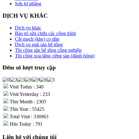
Sơn tự phẳng
DỊCH VỤ KHÁC
Dịch vụ khác
Bảo trì sửa chữa các công trình
Cắt mạch (khe) co dãn
Dịch vụ mái sàn bê tông
Thi công sàn bê tông công nghiệp
Thi công xoa tăng cứng sàn (đánh bóng)
Đếm số lượt truy cập
Visit Today : 340
Visit Yesterday : 233
This Month : 2305
This Year : 55425
Total Visit : 336963
Hits Today : 791
Liên hệ với chúng tôi