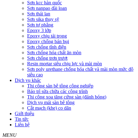
Sơn kcc hàn quốc
Sơn nanpao đài loan
Sơn thái lan
Sơn sika thụy sỹ
Sơn tự phẳng
Epoxy 3 lớp
Epoxy chịu tải trọng
Epoxy chống bán bụi
Sơn chống tĩnh điện
Sơn chống hóa chất ăn mòn
Sơn chống trơn trượt
Resin mortar siêu chịu lực và mài mòn
Sơn poly urethane chống hóa chất và mài mòn mức độ
siêu cao
Dịch vụ khác
Thi công sàn bê tông công nghiệp
Bảo trì sửa chữa các công trình
Thi công xoa tăng cứng sàn (đánh bóng)
Dịch vụ mái sàn bê tông
Cắt mạch (khe) co dãn
Giới thiệu
Tin tức
Liên hệ
MENU