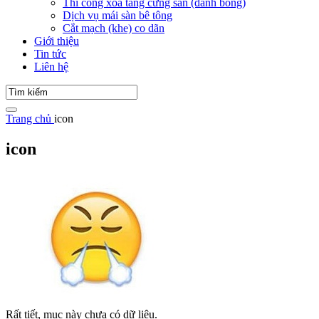
Thi công xoa tăng cứng sàn (đánh bóng)
Dịch vụ mái sàn bê tông
Cắt mạch (khe) co dãn
Giới thiệu
Tin tức
Liên hệ
Trang chủ
icon
icon
Rất tiết, mục này chưa có dữ liệu.