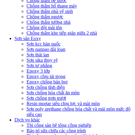
Chống thấm bể nước
Chống thấm hố thang máy
Chống thấm nhà vệ sinh
Chống thấm ngược
Chống thấm tường nhà
Chống dột mái tôn
Chống thấm khe tiếp giáp giữa 2 nhà
Sơn sàn Eoxy
Sơn kcc hàn quốc
Sơn nanpao đài loan
Sơn thái lan
Sơn sika thụy sỹ
Sơn tự phẳng
Epoxy 3 lớp
Epoxy chịu tải trọng
Epoxy chống bán bụi
Sơn chống tĩnh điện
Sơn chống hóa chất ăn mòn
Sơn chống trơn trượt
Resin mortar siêu chịu lực và mài mòn
Sơn poly urethane chống hóa chất và mài mòn mức độ
siêu cao
Dịch vụ khác
Thi công sàn bê tông công nghiệp
Bảo trì sửa chữa các công trình