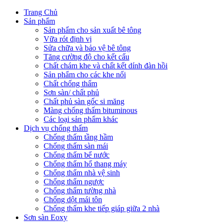
Trang Chủ
Sản phẩm
Sản phẩm cho sản xuất bê tông
Vữa rót định vị
Sửa chữa và bảo vệ bê tông
Tăng cường độ cho kết cấu
Chất chám khe và chất kết dính đàn hồi
Sản phẩm cho các khe nối
Chất chống thấm
Sơn sàn/ chất phủ
Chất phủ sàn gốc si măng
Màng chống thấm bituminous
Các loại sản phẩm khác
Dịch vụ chống thấm
Chống thấm tầng hầm
Chống thấm sàn mái
Chống thấm bể nước
Chống thấm hố thang máy
Chống thấm nhà vệ sinh
Chống thấm ngược
Chống thấm tường nhà
Chống dột mái tôn
Chống thấm khe tiếp giáp giữa 2 nhà
Sơn sàn Eoxy