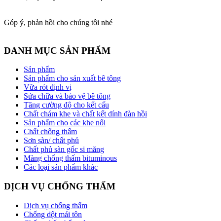
Góp ý, phản hồi cho chúng tôi nhé
DANH MỤC SẢN PHẨM
Sản phẩm
Sản phẩm cho sản xuất bê tông
Vữa rót định vị
Sửa chữa và bảo vệ bê tông
Tăng cường độ cho kết cấu
Chất chám khe và chất kết dính đàn hồi
Sản phẩm cho các khe nối
Chất chống thấm
Sơn sàn/ chất phủ
Chất phủ sàn gốc si măng
Màng chống thấm bituminous
Các loại sản phẩm khác
DỊCH VỤ CHỐNG THẤM
Dịch vụ chống thấm
Chống dột mái tôn