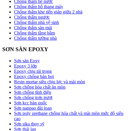
Chống thấm bể nước
Chống thấm hố thang máy
Chống thấm khe tiếp giáp giữa 2 nhà
Chống thấm ngược
Chống thấm nhà vệ sinh
Chống thấm sàn mái
Chống thấm tầng hầm
Chống thấm tường nhà
SƠN SÀN EPOXY
Sơn sàn Eoxy
Epoxy 3 lớp
Epoxy chịu tải trọng
Epoxy chống bán bụi
Resin mortar siêu chịu lực và mài mòn
Sơn chống hóa chất ăn mòn
Sơn chống tĩnh điện
Sơn chống trơn trượt
Sơn kcc hàn quốc
Sơn nanpao đài loan
Sơn poly urethane chống hóa chất và mài mòn mức độ siêu
cao
Sơn sika thụy sỹ
Sơn thái lan