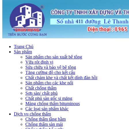
Trang Chủ
Sản phẩm
Sản phẩm cho sản xuất bê tông
Vữa rót định vị
Sửa chữa và bảo vệ bê tông
Tăng cường độ cho kết cấu
Chất chám khe và chất kết dính đàn hồi
Sản phẩm cho các khe nối
Chất chống thấm
Sơn sàn/ chất phủ
Chất phủ sàn gốc si măng
Màng chống thấm bituminous
Các loại sản phẩm khác
Dịch vụ chống thấm
Chống thấm tầng hầm
Chống thấm sàn mái