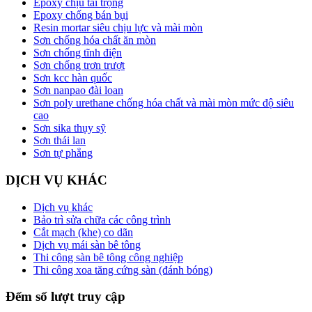
Epoxy chịu tải trọng
Epoxy chống bán bụi
Resin mortar siêu chịu lực và mài mòn
Sơn chống hóa chất ăn mòn
Sơn chống tĩnh điện
Sơn chống trơn trượt
Sơn kcc hàn quốc
Sơn nanpao đài loan
Sơn poly urethane chống hóa chất và mài mòn mức độ siêu
cao
Sơn sika thụy sỹ
Sơn thái lan
Sơn tự phẳng
DỊCH VỤ KHÁC
Dịch vụ khác
Bảo trì sửa chữa các công trình
Cắt mạch (khe) co dãn
Dịch vụ mái sàn bê tông
Thi công sàn bê tông công nghiệp
Thi công xoa tăng cứng sàn (đánh bóng)
Đếm số lượt truy cập