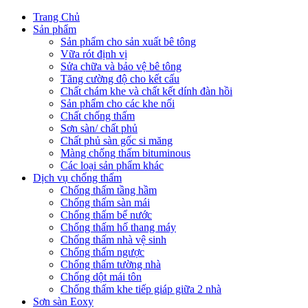
Trang Chủ
Sản phẩm
Sản phẩm cho sản xuất bê tông
Vữa rót định vị
Sửa chữa và bảo vệ bê tông
Tăng cường độ cho kết cấu
Chất chám khe và chất kết dính đàn hồi
Sản phẩm cho các khe nối
Chất chống thấm
Sơn sàn/ chất phủ
Chất phủ sàn gốc si măng
Màng chống thấm bituminous
Các loại sản phẩm khác
Dịch vụ chống thấm
Chống thấm tầng hầm
Chống thấm sàn mái
Chống thấm bể nước
Chống thấm hố thang máy
Chống thấm nhà vệ sinh
Chống thấm ngược
Chống thấm tường nhà
Chống dột mái tôn
Chống thấm khe tiếp giáp giữa 2 nhà
Sơn sàn Eoxy