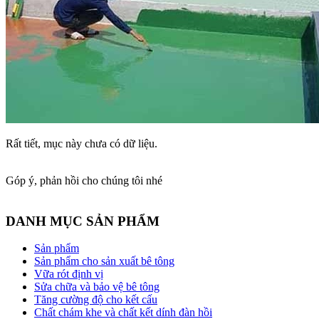
Rất tiết, mục này chưa có dữ liệu.
Góp ý, phản hồi cho chúng tôi nhé
DANH MỤC SẢN PHẨM
Sản phẩm
Sản phẩm cho sản xuất bê tông
Vữa rót định vị
Sửa chữa và bảo vệ bê tông
Tăng cường độ cho kết cấu
Chất chám khe và chất kết dính đàn hồi