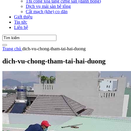
Thi công xoa tăng cứng sàn (đánh bóng)
Dịch vụ mái sàn bê tông
Cắt mạch (khe) co dãn
Giới thiệu
Tin tức
Liên hệ
Trang chủ
dich-vu-chong-tham-tai-hai-duong
dich-vu-chong-tham-tai-hai-duong