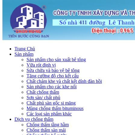
Trang Chủ
Sản phẩm
Sản phẩm cho sản xuất bê tông
Vữa rót định vị
Sửa chữa và bảo vệ bê tông
Tăng cường độ cho kết cấu
Chất chám khe và chất kết dính đàn hồi
Sản phẩm cho các khe nối
Chất chống thấm
Sơn sàn/ chất phủ
Chất phủ sàn gốc si măng
Màng chống thấm bituminous
Các loại sản phẩm khác
Dịch vụ chống thấm
Chống thấm tầng hầm
Chống thấm sàn mái