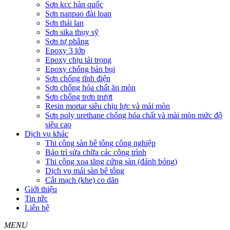
Sơn kcc hàn quốc
Sơn nanpao đài loan
Sơn thái lan
Sơn sika thụy sỹ
Sơn tự phẳng
Epoxy 3 lớp
Epoxy chịu tải trọng
Epoxy chống bán bụi
Sơn chống tĩnh điện
Sơn chống hóa chất ăn mòn
Sơn chống trơn trượt
Resin mortar siêu chịu lực và mài mòn
Sơn poly urethane chống hóa chất và mài mòn mức độ
siêu cao
Dịch vụ khác
Thi công sàn bê tông công nghiệp
Bảo trì sửa chữa các công trình
Thi công xoa tăng cứng sàn (đánh bóng)
Dịch vụ mái sàn bê tông
Cắt mạch (khe) co dãn
Giới thiệu
Tin tức
Liên hệ
MENU