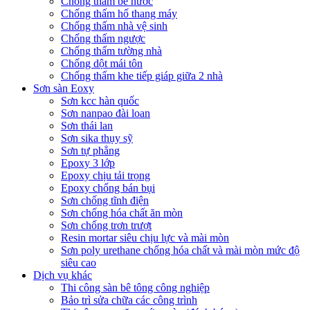
Chống thấm bể nước
Chống thấm hố thang máy
Chống thấm nhà vệ sinh
Chống thấm ngược
Chống thấm tường nhà
Chống dột mái tôn
Chống thấm khe tiếp giáp giữa 2 nhà
Sơn sàn Eoxy
Sơn kcc hàn quốc
Sơn nanpao đài loan
Sơn thái lan
Sơn sika thụy sỹ
Sơn tự phẳng
Epoxy 3 lớp
Epoxy chịu tải trọng
Epoxy chống bán bụi
Sơn chống tĩnh điện
Sơn chống hóa chất ăn mòn
Sơn chống trơn trượt
Resin mortar siêu chịu lực và mài mòn
Sơn poly urethane chống hóa chất và mài mòn mức độ
siêu cao
Dịch vụ khác
Thi công sàn bê tông công nghiệp
Bảo trì sửa chữa các công trình