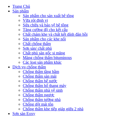
Trang Chủ
Sản phẩm
Sản phẩm cho sản xuất bê tông
Vữa rót định vị
Sửa chữa và bảo vệ bê tông
Tăng cường độ cho kết cấu
Chất chám khe và chất kết dính đàn hồi
Sản phẩm cho các khe nối
Chất chống thấm
Sơn sàn/ chất phủ
Chất phủ sàn gốc si măng
Màng chống thấm bituminous
Các loại sản phẩm khác
Dịch vụ chống thấm
Chống thấm tầng hầm
Chống thấm sàn mái
Chống thấm bể nước
Chống thấm hố thang máy
Chống thấm nhà vệ sinh
Chống thấm ngược
Chống thấm tường nhà
Chống dột mái tôn
Chống thấm khe tiếp giáp giữa 2 nhà
Sơn sàn Eoxy