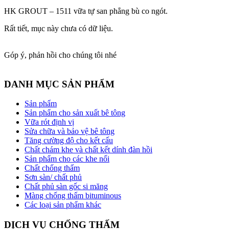
HK GROUT – 1511 vữa tự san phẳng bù co ngót.
Rất tiết, mục này chưa có dữ liệu.
Góp ý, phản hồi cho chúng tôi nhé
DANH MỤC SẢN PHẨM
Sản phẩm
Sản phẩm cho sản xuất bê tông
Vữa rót định vị
Sửa chữa và bảo vệ bê tông
Tăng cường độ cho kết cấu
Chất chám khe và chất kết dính đàn hồi
Sản phẩm cho các khe nối
Chất chống thấm
Sơn sàn/ chất phủ
Chất phủ sàn gốc si măng
Màng chống thấm bituminous
Các loại sản phẩm khác
DỊCH VỤ CHỐNG THẤM