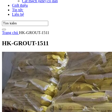
Cắt mạch (khe) co dãn
Giới thiệu
Tin tức
Liên hệ
Trang chủ
HK-GROUT-1511
HK-GROUT-1511