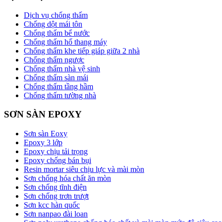
Dịch vụ chống thấm
Chống dột mái tôn
Chống thấm bể nước
Chống thấm hố thang máy
Chống thấm khe tiếp giáp giữa 2 nhà
Chống thấm ngược
Chống thấm nhà vệ sinh
Chống thấm sàn mái
Chống thấm tầng hầm
Chống thấm tường nhà
SƠN SÀN EPOXY
Sơn sàn Eoxy
Epoxy 3 lớp
Epoxy chịu tải trọng
Epoxy chống bán bụi
Resin mortar siêu chịu lực và mài mòn
Sơn chống hóa chất ăn mòn
Sơn chống tĩnh điện
Sơn chống trơn trượt
Sơn kcc hàn quốc
Sơn nanpao đài loan