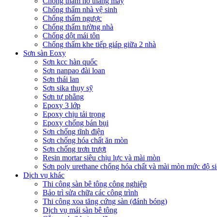
Chống thấm hố thang máy
Chống thấm nhà vệ sinh
Chống thấm ngược
Chống thấm tường nhà
Chống dột mái tôn
Chống thấm khe tiếp giáp giữa 2 nhà
Sơn sàn Eoxy
Sơn kcc hàn quốc
Sơn nanpao đài loan
Sơn thái lan
Sơn sika thụy sỹ
Sơn tự phẳng
Epoxy 3 lớp
Epoxy chịu tải trọng
Epoxy chống bán bụi
Sơn chống tĩnh điện
Sơn chống hóa chất ăn mòn
Sơn chống trơn trượt
Resin mortar siêu chịu lực và mài mòn
Sơn poly urethane chống hóa chất và mài mòn mức độ si
Dịch vụ khác
Thi công sàn bê tông công nghiệp
Bảo trì sửa chữa các công trình
Thi công xoa tăng cứng sàn (đánh bóng)
Dịch vụ mái sàn bê tông