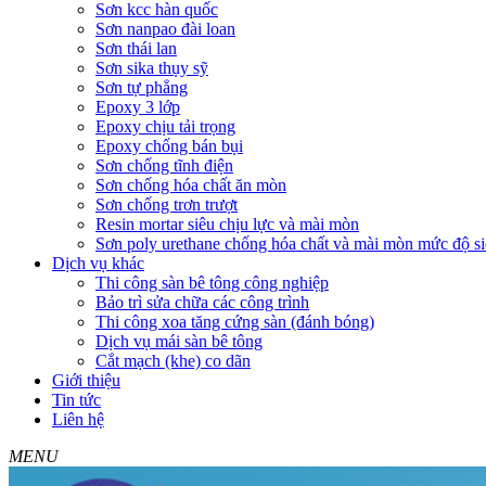
Sơn kcc hàn quốc
Sơn nanpao đài loan
Sơn thái lan
Sơn sika thụy sỹ
Sơn tự phẳng
Epoxy 3 lớp
Epoxy chịu tải trọng
Epoxy chống bán bụi
Sơn chống tĩnh điện
Sơn chống hóa chất ăn mòn
Sơn chống trơn trượt
Resin mortar siêu chịu lực và mài mòn
Sơn poly urethane chống hóa chất và mài mòn mức độ si
Dịch vụ khác
Thi công sàn bê tông công nghiệp
Bảo trì sửa chữa các công trình
Thi công xoa tăng cứng sàn (đánh bóng)
Dịch vụ mái sàn bê tông
Cắt mạch (khe) co dãn
Giới thiệu
Tin tức
Liên hệ
MENU