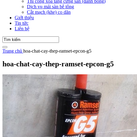
Thi công xoa tăng cứng sàn (đánh bóng)
Dịch vụ mái sàn bê tông
Cắt mạch (khe) co dãn
Giới thiệu
Tin tức
Liên hệ
Trang chủ
hoa-chat-cay-thep-ramset-epcon-g5
hoa-chat-cay-thep-ramset-epcon-g5