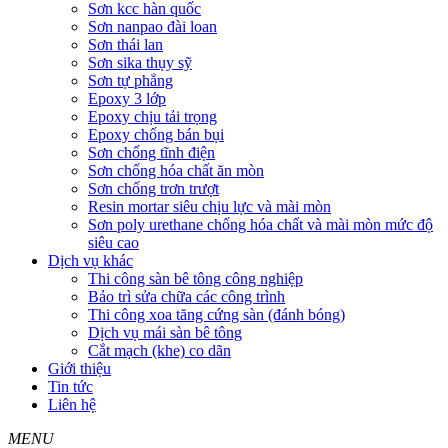
Sơn kcc hàn quốc
Sơn nanpao đài loan
Sơn thái lan
Sơn sika thụy sỹ
Sơn tự phẳng
Epoxy 3 lớp
Epoxy chịu tải trọng
Epoxy chống bán bụi
Sơn chống tĩnh điện
Sơn chống hóa chất ăn mòn
Sơn chống trơn trượt
Resin mortar siêu chịu lực và mài mòn
Sơn poly urethane chống hóa chất và mài mòn mức độ
siêu cao
Dịch vụ khác
Thi công sàn bê tông công nghiệp
Bảo trì sửa chữa các công trình
Thi công xoa tăng cứng sàn (đánh bóng)
Dịch vụ mái sàn bê tông
Cắt mạch (khe) co dãn
Giới thiệu
Tin tức
Liên hệ
MENU