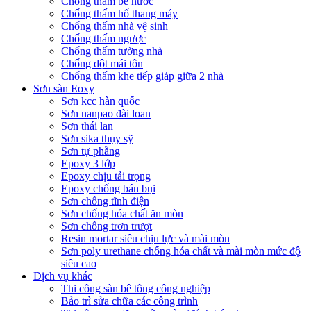
Chống thấm bể nước
Chống thấm hố thang máy
Chống thấm nhà vệ sinh
Chống thấm ngược
Chống thấm tường nhà
Chống dột mái tôn
Chống thấm khe tiếp giáp giữa 2 nhà
Sơn sàn Eoxy
Sơn kcc hàn quốc
Sơn nanpao đài loan
Sơn thái lan
Sơn sika thụy sỹ
Sơn tự phẳng
Epoxy 3 lớp
Epoxy chịu tải trọng
Epoxy chống bán bụi
Sơn chống tĩnh điện
Sơn chống hóa chất ăn mòn
Sơn chống trơn trượt
Resin mortar siêu chịu lực và mài mòn
Sơn poly urethane chống hóa chất và mài mòn mức độ
siêu cao
Dịch vụ khác
Thi công sàn bê tông công nghiệp
Bảo trì sửa chữa các công trình