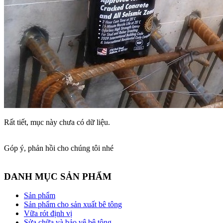
Rất tiết, mục này chưa có dữ liệu.
Góp ý, phản hồi cho chúng tôi nhé
DANH MỤC SẢN PHẨM
Sản phẩm
Sản phẩm cho sản xuất bê tông
Vữa rót định vị
Sửa chữa và bảo vệ bê tông