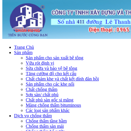
Trang Chủ
Sản phẩm
Sản phẩm cho sản xuất bê tông
Vữa rót định vị
Sửa chữa và bảo vệ bê tông
Tăng cường độ cho kết cấu
Chất chám khe và chất kết dính đàn hồi
Sản phẩm cho các khe nối
Chất chống thấm
Sơn sàn/ chất phủ
Chất phủ sàn gốc si măng
Màng chống thấm bituminous
Các loại sản phẩm khác
Dịch vụ chống thấm
Chống thấm tầng hầm
Chống thấm sàn mái