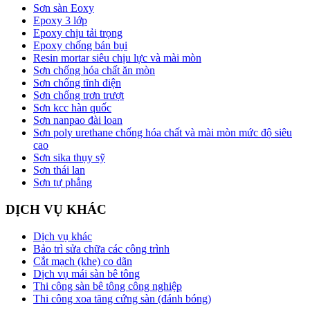
Sơn sàn Eoxy
Epoxy 3 lớp
Epoxy chịu tải trọng
Epoxy chống bán bụi
Resin mortar siêu chịu lực và mài mòn
Sơn chống hóa chất ăn mòn
Sơn chống tĩnh điện
Sơn chống trơn trượt
Sơn kcc hàn quốc
Sơn nanpao đài loan
Sơn poly urethane chống hóa chất và mài mòn mức độ siêu
cao
Sơn sika thụy sỹ
Sơn thái lan
Sơn tự phẳng
DỊCH VỤ KHÁC
Dịch vụ khác
Bảo trì sửa chữa các công trình
Cắt mạch (khe) co dãn
Dịch vụ mái sàn bê tông
Thi công sàn bê tông công nghiệp
Thi công xoa tăng cứng sàn (đánh bóng)