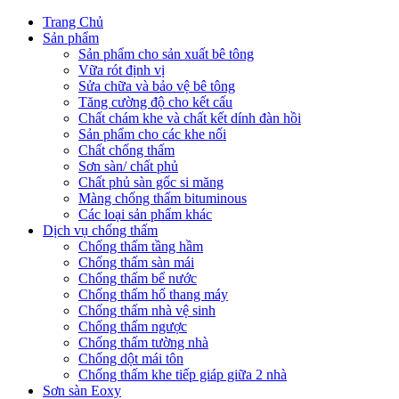
Trang Chủ
Sản phẩm
Sản phẩm cho sản xuất bê tông
Vữa rót định vị
Sửa chữa và bảo vệ bê tông
Tăng cường độ cho kết cấu
Chất chám khe và chất kết dính đàn hồi
Sản phẩm cho các khe nối
Chất chống thấm
Sơn sàn/ chất phủ
Chất phủ sàn gốc si măng
Màng chống thấm bituminous
Các loại sản phẩm khác
Dịch vụ chống thấm
Chống thấm tầng hầm
Chống thấm sàn mái
Chống thấm bể nước
Chống thấm hố thang máy
Chống thấm nhà vệ sinh
Chống thấm ngược
Chống thấm tường nhà
Chống dột mái tôn
Chống thấm khe tiếp giáp giữa 2 nhà
Sơn sàn Eoxy