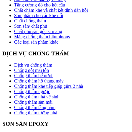
Tăng cường độ cho kết cấu
Chất chám khe và chất kết dính đàn hồi
Sản phẩm cho các khe nối
Chất chống thấm
Sơn sàn/ chất phủ
Chất phủ sàn gốc si măng
Màng chống thấm bituminous
Các loại sản phẩm khác
DỊCH VỤ CHỐNG THẤM
Dịch vụ chống thấm
Chống dột mái tôn
Chống thấm bể nước
Chống thấm hố thang máy
Chống thấm khe tiếp giáp giữa 2 nhà
Chống thấm ngược
Chống thấm nhà vệ sinh
Chống thấm sàn mái
Chống thấm tầng hầm
Chống thấm tường nhà
SƠN SÀN EPOXY