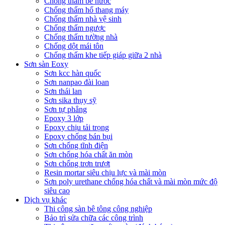
Chống thấm bể nước
Chống thấm hố thang máy
Chống thấm nhà vệ sinh
Chống thấm ngược
Chống thấm tường nhà
Chống dột mái tôn
Chống thấm khe tiếp giáp giữa 2 nhà
Sơn sàn Eoxy
Sơn kcc hàn quốc
Sơn nanpao đài loan
Sơn thái lan
Sơn sika thụy sỹ
Sơn tự phẳng
Epoxy 3 lớp
Epoxy chịu tải trọng
Epoxy chống bán bụi
Sơn chống tĩnh điện
Sơn chống hóa chất ăn mòn
Sơn chống trơn trượt
Resin mortar siêu chịu lực và mài mòn
Sơn poly urethane chống hóa chất và mài mòn mức độ
siêu cao
Dịch vụ khác
Thi công sàn bê tông công nghiệp
Bảo trì sửa chữa các công trình