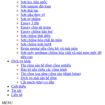
Sơn kcc hàn quốc
Sơn nanpao đài loan
Sơn thái lan
Sơn sika thụy sỹ
Sơn tự phẳng
Epoxy 3 lớp
Epoxy chịu tải trọng
Epoxy chống bán bụi
Sơn chống tĩnh điện
Sơn chống hóa chất ăn mòn
Sơn chống trơn trượt
Resin mortar siêu chịu lực và mài mòn
Sơn poly urethane chống hóa chất và mài mòn mức độ
siêu cao
Dịch vụ khác
Thi công sàn bê tông công nghiệp
Bảo trì sửa chữa các công trình
Thi công xoa tăng cứng sàn (đánh bóng)
Dịch vụ mái sàn bê tông
Cắt mạch (khe) co dãn
Giới thiệu
Tin tức
Liên hệ
MENU