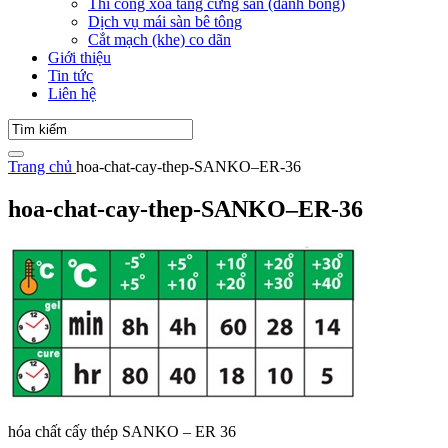
Thi công xoa tăng cứng sàn (đánh bóng)
Dịch vụ mái sàn bê tông
Cắt mạch (khe) co dãn
Giới thiệu
Tin tức
Liên hệ
Trang chủ
hoa-chat-cay-thep-SANKO–ER-36
hoa-chat-cay-thep-SANKO–ER-36
hóa chất cấy thép SANKO – ER 36