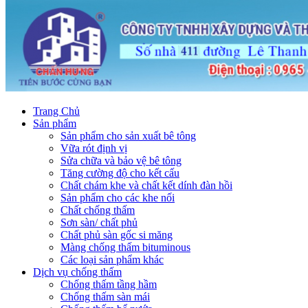
Trang Chủ
Sản phẩm
Sản phẩm cho sản xuất bê tông
Vữa rót định vị
Sửa chữa và bảo vệ bê tông
Tăng cường độ cho kết cấu
Chất chám khe và chất kết dính đàn hồi
Sản phẩm cho các khe nối
Chất chống thấm
Sơn sàn/ chất phủ
Chất phủ sàn gốc si măng
Màng chống thấm bituminous
Các loại sản phẩm khác
Dịch vụ chống thấm
Chống thấm tầng hầm
Chống thấm sàn mái