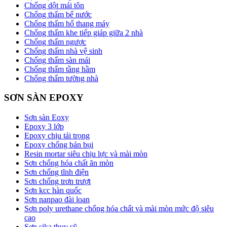
Chống dột mái tôn
Chống thấm bể nước
Chống thấm hố thang máy
Chống thấm khe tiếp giáp giữa 2 nhà
Chống thấm ngược
Chống thấm nhà vệ sinh
Chống thấm sàn mái
Chống thấm tầng hầm
Chống thấm tường nhà
SƠN SÀN EPOXY
Sơn sàn Eoxy
Epoxy 3 lớp
Epoxy chịu tải trọng
Epoxy chống bán bụi
Resin mortar siêu chịu lực và mài mòn
Sơn chống hóa chất ăn mòn
Sơn chống tĩnh điện
Sơn chống trơn trượt
Sơn kcc hàn quốc
Sơn nanpao đài loan
Sơn poly urethane chống hóa chất và mài mòn mức độ siêu
cao
Sơn sika thụy sỹ