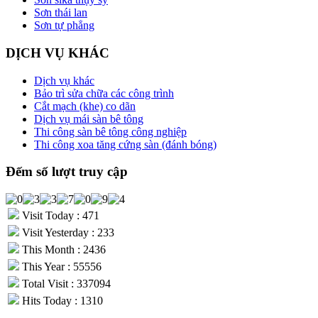
Sơn thái lan
Sơn tự phẳng
DỊCH VỤ KHÁC
Dịch vụ khác
Bảo trì sửa chữa các công trình
Cắt mạch (khe) co dãn
Dịch vụ mái sàn bê tông
Thi công sàn bê tông công nghiệp
Thi công xoa tăng cứng sàn (đánh bóng)
Đếm số lượt truy cập
Visit Today : 471
Visit Yesterday : 233
This Month : 2436
This Year : 55556
Total Visit : 337094
Hits Today : 1310