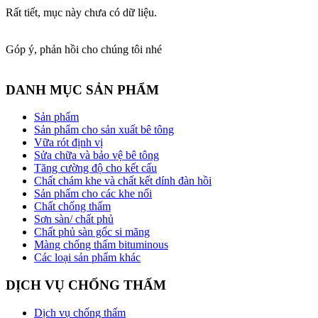
Rất tiết, mục này chưa có dữ liệu.
Góp ý, phản hồi cho chúng tôi nhé
DANH MỤC SẢN PHẨM
Sản phẩm
Sản phẩm cho sản xuất bê tông
Vữa rót định vị
Sửa chữa và bảo vệ bê tông
Tăng cường độ cho kết cấu
Chất chám khe và chất kết dính đàn hồi
Sản phẩm cho các khe nối
Chất chống thấm
Sơn sàn/ chất phủ
Chất phủ sàn gốc si măng
Màng chống thấm bituminous
Các loại sản phẩm khác
DỊCH VỤ CHỐNG THẤM
Dịch vụ chống thấm