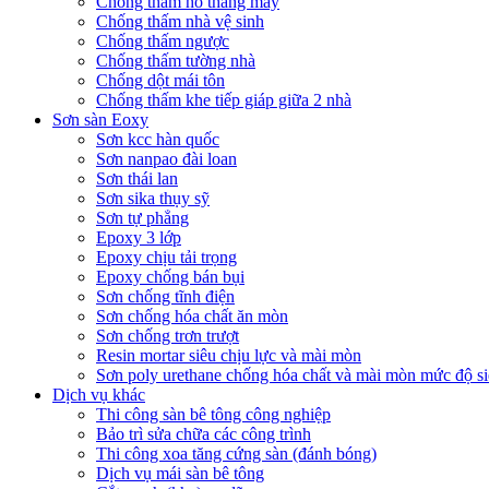
Chống thấm hố thang máy
Chống thấm nhà vệ sinh
Chống thấm ngược
Chống thấm tường nhà
Chống dột mái tôn
Chống thấm khe tiếp giáp giữa 2 nhà
Sơn sàn Eoxy
Sơn kcc hàn quốc
Sơn nanpao đài loan
Sơn thái lan
Sơn sika thụy sỹ
Sơn tự phẳng
Epoxy 3 lớp
Epoxy chịu tải trọng
Epoxy chống bán bụi
Sơn chống tĩnh điện
Sơn chống hóa chất ăn mòn
Sơn chống trơn trượt
Resin mortar siêu chịu lực và mài mòn
Sơn poly urethane chống hóa chất và mài mòn mức độ si
Dịch vụ khác
Thi công sàn bê tông công nghiệp
Bảo trì sửa chữa các công trình
Thi công xoa tăng cứng sàn (đánh bóng)
Dịch vụ mái sàn bê tông