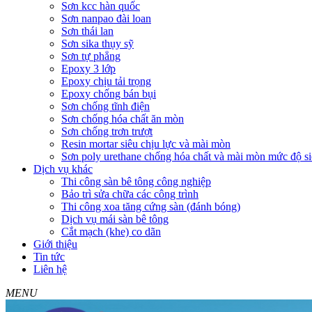
Sơn kcc hàn quốc
Sơn nanpao đài loan
Sơn thái lan
Sơn sika thụy sỹ
Sơn tự phẳng
Epoxy 3 lớp
Epoxy chịu tải trọng
Epoxy chống bán bụi
Sơn chống tĩnh điện
Sơn chống hóa chất ăn mòn
Sơn chống trơn trượt
Resin mortar siêu chịu lực và mài mòn
Sơn poly urethane chống hóa chất và mài mòn mức độ si
Dịch vụ khác
Thi công sàn bê tông công nghiệp
Bảo trì sửa chữa các công trình
Thi công xoa tăng cứng sàn (đánh bóng)
Dịch vụ mái sàn bê tông
Cắt mạch (khe) co dãn
Giới thiệu
Tin tức
Liên hệ
MENU