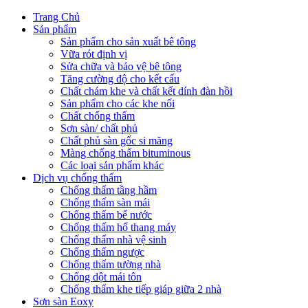
Trang Chủ
Sản phẩm
Sản phẩm cho sản xuất bê tông
Vữa rót định vị
Sửa chữa và bảo vệ bê tông
Tăng cường độ cho kết cấu
Chất chám khe và chất kết dính đàn hồi
Sản phẩm cho các khe nối
Chất chống thấm
Sơn sàn/ chất phủ
Chất phủ sàn gốc si măng
Màng chống thấm bituminous
Các loại sản phẩm khác
Dịch vụ chống thấm
Chống thấm tầng hầm
Chống thấm sàn mái
Chống thấm bể nước
Chống thấm hố thang máy
Chống thấm nhà vệ sinh
Chống thấm ngược
Chống thấm tường nhà
Chống dột mái tôn
Chống thấm khe tiếp giáp giữa 2 nhà
Sơn sàn Eoxy