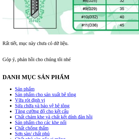
Rất tiết, mục này chưa có dữ liệu.
Góp ý, phản hồi cho chúng tôi nhé
DANH MỤC SẢN PHẨM
Sản phẩm
Sản phẩm cho sản xuất bê tông
Vữa rót định vị
Sửa chữa và bảo vệ bê tông
Tăng cường độ cho kết cấu
Chất chám khe và chất kết dính đàn hồi
Sản phẩm cho các khe nối
Chất chống thấm
Sơn sàn/ chất phủ