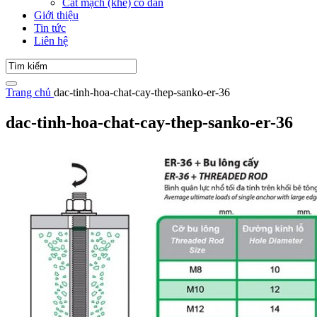
Cắt mạch (khe) co dãn
Giới thiệu
Tin tức
Liên hệ
Trang chủ
dac-tinh-hoa-chat-cay-thep-sanko-er-36
dac-tinh-hoa-chat-cay-thep-sanko-er-36