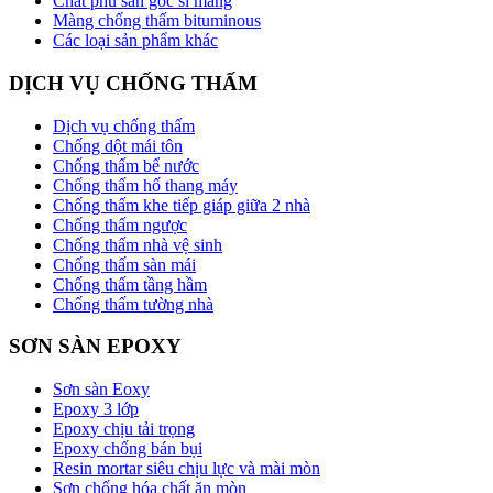
Chất phủ sàn gốc si măng
Màng chống thấm bituminous
Các loại sản phẩm khác
DỊCH VỤ CHỐNG THẤM
Dịch vụ chống thấm
Chống dột mái tôn
Chống thấm bể nước
Chống thấm hố thang máy
Chống thấm khe tiếp giáp giữa 2 nhà
Chống thấm ngược
Chống thấm nhà vệ sinh
Chống thấm sàn mái
Chống thấm tầng hầm
Chống thấm tường nhà
SƠN SÀN EPOXY
Sơn sàn Eoxy
Epoxy 3 lớp
Epoxy chịu tải trọng
Epoxy chống bán bụi
Resin mortar siêu chịu lực và mài mòn
Sơn chống hóa chất ăn mòn