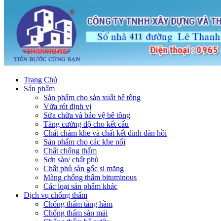
Trang Chủ
Sản phẩm
Sản phẩm cho sản xuất bê tông
Vữa rót định vị
Sửa chữa và bảo vệ bê tông
Tăng cường độ cho kết cấu
Chất chám khe và chất kết dính đàn hồi
Sản phẩm cho các khe nối
Chất chống thấm
Sơn sàn/ chất phủ
Chất phủ sàn gốc si măng
Màng chống thấm bituminous
Các loại sản phẩm khác
Dịch vụ chống thấm
Chống thấm tầng hầm
Chống thấm sàn mái