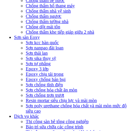
Chống thấm bể nước
Chống thấm hố thang máy
Chống thấm nhà vệ sinh
Chống thấm ngược
Chống thấm tường nhà
Chống dột mái tôn
Chống thấm khe tiếp giáp giữa 2 nhà
Sơn sàn Eoxy
Sơn kcc hàn quốc
Sơn nanpao đài loan
Sơn thái lan
Sơn sika thụy sỹ
Sơn tự phẳng
Epoxy 3 lớp
Epoxy chịu tải trọng
Epoxy chống bán bụi
Sơn chống tĩnh điện
Sơn chống hóa chất ăn mòn
Sơn chống trơn trượt
Resin mortar siêu chịu lực và mài mòn
Sơn poly urethane chống hóa chất và mài mòn mức độ
siêu cao
Dịch vụ khác
Thi công sàn bê tông công nghiệp
Bảo trì sửa chữa các công trình