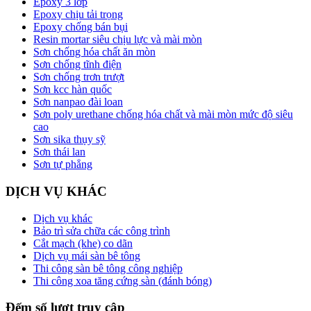
Epoxy 3 lớp
Epoxy chịu tải trọng
Epoxy chống bán bụi
Resin mortar siêu chịu lực và mài mòn
Sơn chống hóa chất ăn mòn
Sơn chống tĩnh điện
Sơn chống trơn trượt
Sơn kcc hàn quốc
Sơn nanpao đài loan
Sơn poly urethane chống hóa chất và mài mòn mức độ siêu
cao
Sơn sika thụy sỹ
Sơn thái lan
Sơn tự phẳng
DỊCH VỤ KHÁC
Dịch vụ khác
Bảo trì sửa chữa các công trình
Cắt mạch (khe) co dãn
Dịch vụ mái sàn bê tông
Thi công sàn bê tông công nghiệp
Thi công xoa tăng cứng sàn (đánh bóng)
Đếm số lượt truy cập