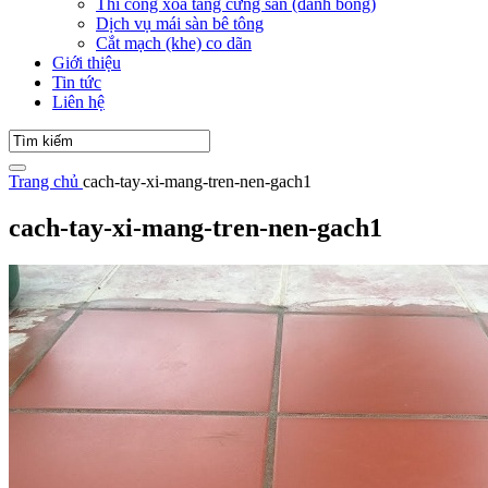
Thi công xoa tăng cứng sàn (đánh bóng)
Dịch vụ mái sàn bê tông
Cắt mạch (khe) co dãn
Giới thiệu
Tin tức
Liên hệ
Trang chủ
cach-tay-xi-mang-tren-nen-gach1
cach-tay-xi-mang-tren-nen-gach1