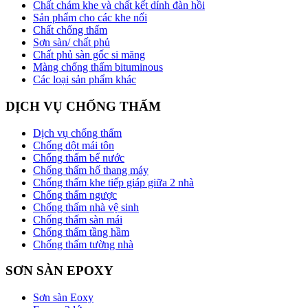
Chất chám khe và chất kết dính đàn hồi
Sản phẩm cho các khe nối
Chất chống thấm
Sơn sàn/ chất phủ
Chất phủ sàn gốc si măng
Màng chống thấm bituminous
Các loại sản phẩm khác
DỊCH VỤ CHỐNG THẤM
Dịch vụ chống thấm
Chống dột mái tôn
Chống thấm bể nước
Chống thấm hố thang máy
Chống thấm khe tiếp giáp giữa 2 nhà
Chống thấm ngược
Chống thấm nhà vệ sinh
Chống thấm sàn mái
Chống thấm tầng hầm
Chống thấm tường nhà
SƠN SÀN EPOXY
Sơn sàn Eoxy