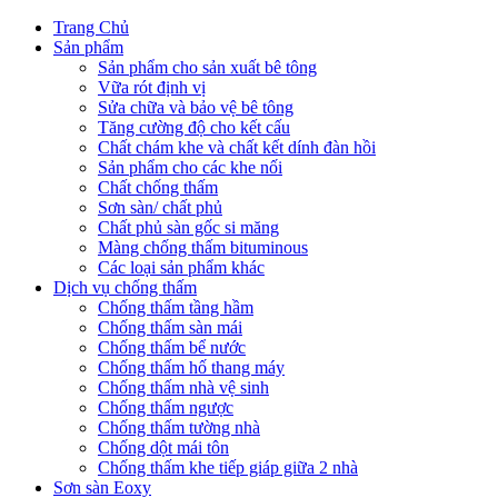
Trang Chủ
Sản phẩm
Sản phẩm cho sản xuất bê tông
Vữa rót định vị
Sửa chữa và bảo vệ bê tông
Tăng cường độ cho kết cấu
Chất chám khe và chất kết dính đàn hồi
Sản phẩm cho các khe nối
Chất chống thấm
Sơn sàn/ chất phủ
Chất phủ sàn gốc si măng
Màng chống thấm bituminous
Các loại sản phẩm khác
Dịch vụ chống thấm
Chống thấm tầng hầm
Chống thấm sàn mái
Chống thấm bể nước
Chống thấm hố thang máy
Chống thấm nhà vệ sinh
Chống thấm ngược
Chống thấm tường nhà
Chống dột mái tôn
Chống thấm khe tiếp giáp giữa 2 nhà
Sơn sàn Eoxy