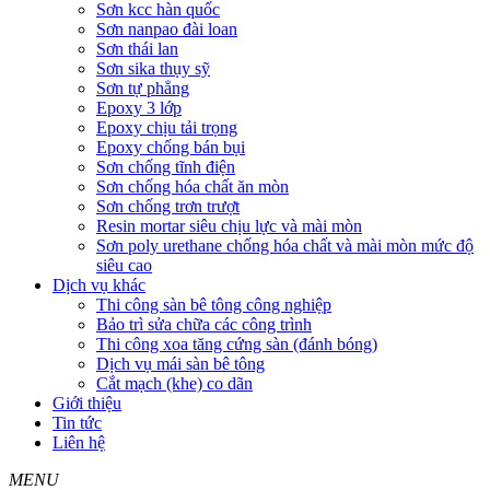
Sơn kcc hàn quốc
Sơn nanpao đài loan
Sơn thái lan
Sơn sika thụy sỹ
Sơn tự phẳng
Epoxy 3 lớp
Epoxy chịu tải trọng
Epoxy chống bán bụi
Sơn chống tĩnh điện
Sơn chống hóa chất ăn mòn
Sơn chống trơn trượt
Resin mortar siêu chịu lực và mài mòn
Sơn poly urethane chống hóa chất và mài mòn mức độ
siêu cao
Dịch vụ khác
Thi công sàn bê tông công nghiệp
Bảo trì sửa chữa các công trình
Thi công xoa tăng cứng sàn (đánh bóng)
Dịch vụ mái sàn bê tông
Cắt mạch (khe) co dãn
Giới thiệu
Tin tức
Liên hệ
MENU