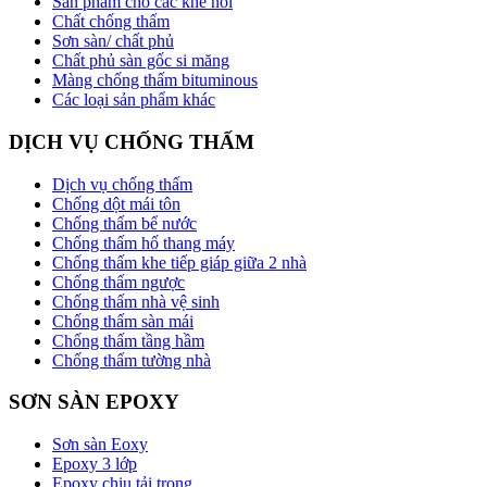
Sản phẩm cho các khe nối
Chất chống thấm
Sơn sàn/ chất phủ
Chất phủ sàn gốc si măng
Màng chống thấm bituminous
Các loại sản phẩm khác
DỊCH VỤ CHỐNG THẤM
Dịch vụ chống thấm
Chống dột mái tôn
Chống thấm bể nước
Chống thấm hố thang máy
Chống thấm khe tiếp giáp giữa 2 nhà
Chống thấm ngược
Chống thấm nhà vệ sinh
Chống thấm sàn mái
Chống thấm tầng hầm
Chống thấm tường nhà
SƠN SÀN EPOXY
Sơn sàn Eoxy
Epoxy 3 lớp
Epoxy chịu tải trọng