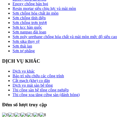
Epoxy chống bán bụi
Resin mortar siêu chịu lực và mài mòn
Sơn chống hóa chất ăn mòn
Sơn chống tĩnh điện
Sơn chống trơn trượt
Sơn kcc hàn quốc
Sơn nanpao đài loan
Sơn poly urethane chống hóa chất và mài mòn mức độ siêu cao
Sơn sika thụy sỹ
Sơn thái lan
Sơn tự phẳng
DỊCH VỤ KHÁC
Dịch vụ khác
Bảo trì sửa chữa các công trình
Cắt mạch (khe) co dãn
Dịch vụ mái sàn bê tông
Thi công sàn bê tông công nghiệp
Thi công xoa tăng cứng sàn (đánh bóng)
Đếm số lượt truy cập