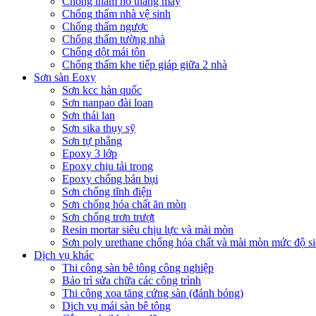
Chống thấm hố thang máy
Chống thấm nhà vệ sinh
Chống thấm ngược
Chống thấm tường nhà
Chống dột mái tôn
Chống thấm khe tiếp giáp giữa 2 nhà
Sơn sàn Eoxy
Sơn kcc hàn quốc
Sơn nanpao đài loan
Sơn thái lan
Sơn sika thụy sỹ
Sơn tự phẳng
Epoxy 3 lớp
Epoxy chịu tải trọng
Epoxy chống bán bụi
Sơn chống tĩnh điện
Sơn chống hóa chất ăn mòn
Sơn chống trơn trượt
Resin mortar siêu chịu lực và mài mòn
Sơn poly urethane chống hóa chất và mài mòn mức độ si
Dịch vụ khác
Thi công sàn bê tông công nghiệp
Bảo trì sửa chữa các công trình
Thi công xoa tăng cứng sàn (đánh bóng)
Dịch vụ mái sàn bê tông