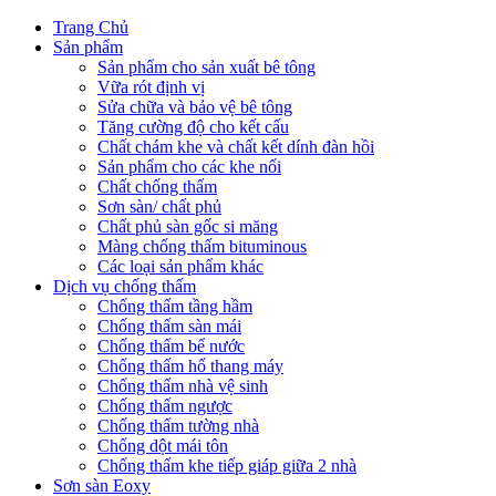
Trang Chủ
Sản phẩm
Sản phẩm cho sản xuất bê tông
Vữa rót định vị
Sửa chữa và bảo vệ bê tông
Tăng cường độ cho kết cấu
Chất chám khe và chất kết dính đàn hồi
Sản phẩm cho các khe nối
Chất chống thấm
Sơn sàn/ chất phủ
Chất phủ sàn gốc si măng
Màng chống thấm bituminous
Các loại sản phẩm khác
Dịch vụ chống thấm
Chống thấm tầng hầm
Chống thấm sàn mái
Chống thấm bể nước
Chống thấm hố thang máy
Chống thấm nhà vệ sinh
Chống thấm ngược
Chống thấm tường nhà
Chống dột mái tôn
Chống thấm khe tiếp giáp giữa 2 nhà
Sơn sàn Eoxy