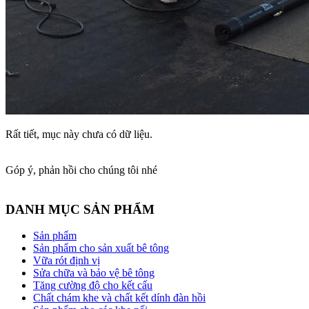
Rất tiết, mục này chưa có dữ liệu.
Góp ý, phản hồi cho chúng tôi nhé
DANH MỤC SẢN PHẨM
Sản phẩm
Sản phẩm cho sản xuất bê tông
Vữa rót định vị
Sửa chữa và bảo vệ bê tông
Tăng cường độ cho kết cấu
Chất chám khe và chất kết dính đàn hồi