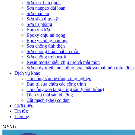
Sơn kcc hàn quốc
Sơn nanpao đài loan
Sơn thái lan
Sơn sika thụy sỹ
Sơn tự phẳng
Epoxy 3 lớp
Epoxy chịu tải trọng
Epoxy chống bán bụi
Sơn chống tĩnh điện
Sơn chống hóa chất ăn mòn
Sơn chống trơn trượt
Resin mortar siêu chịu lực và mài mòn
Sơn poly urethane chống hóa chất và mài mòn mức độ si
Dịch vụ khác
Thi công sàn bê tông công nghiệp
Bảo trì sửa chữa các công trình
Thi công xoa tăng cứng sàn (đánh bóng)
Dịch vụ mái sàn bê tông
Cắt mạch (khe) co dãn
Giới thiệu
Tin tức
Liên hệ
MENU