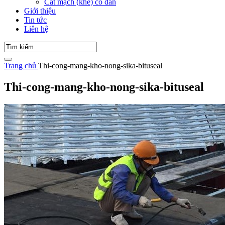
Cắt mạch (khe) co dãn
Giới thiệu
Tin tức
Liên hệ
Trang chủ
Thi-cong-mang-kho-nong-sika-bituseal
Thi-cong-mang-kho-nong-sika-bituseal