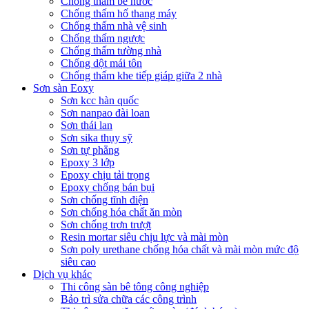
Chống thấm bể nước
Chống thấm hố thang máy
Chống thấm nhà vệ sinh
Chống thấm ngược
Chống thấm tường nhà
Chống dột mái tôn
Chống thấm khe tiếp giáp giữa 2 nhà
Sơn sàn Eoxy
Sơn kcc hàn quốc
Sơn nanpao đài loan
Sơn thái lan
Sơn sika thụy sỹ
Sơn tự phẳng
Epoxy 3 lớp
Epoxy chịu tải trọng
Epoxy chống bán bụi
Sơn chống tĩnh điện
Sơn chống hóa chất ăn mòn
Sơn chống trơn trượt
Resin mortar siêu chịu lực và mài mòn
Sơn poly urethane chống hóa chất và mài mòn mức độ
siêu cao
Dịch vụ khác
Thi công sàn bê tông công nghiệp
Bảo trì sửa chữa các công trình