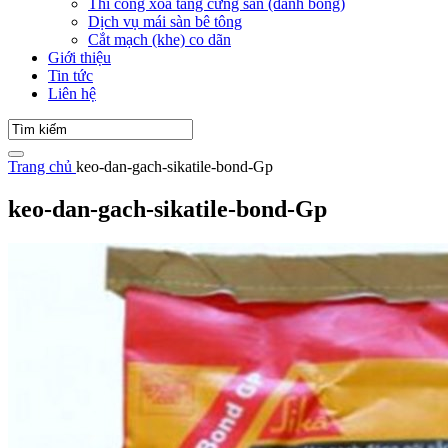
Thi công xoa tăng cứng sàn (đánh bóng)
Dịch vụ mái sàn bê tông
Cắt mạch (khe) co dãn
Giới thiệu
Tin tức
Liên hệ
Trang chủ
keo-dan-gach-sikatile-bond-Gp
keo-dan-gach-sikatile-bond-Gp