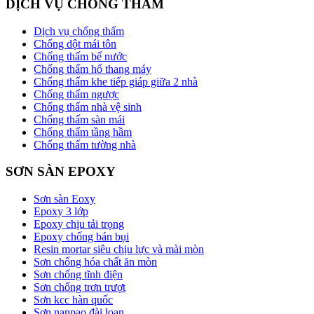
DỊCH VỤ CHỐNG THẤM
Dịch vụ chống thấm
Chống dột mái tôn
Chống thấm bể nước
Chống thấm hố thang máy
Chống thấm khe tiếp giáp giữa 2 nhà
Chống thấm ngược
Chống thấm nhà vệ sinh
Chống thấm sàn mái
Chống thấm tầng hầm
Chống thấm tường nhà
SƠN SÀN EPOXY
Sơn sàn Eoxy
Epoxy 3 lớp
Epoxy chịu tải trọng
Epoxy chống bán bụi
Resin mortar siêu chịu lực và mài mòn
Sơn chống hóa chất ăn mòn
Sơn chống tĩnh điện
Sơn chống trơn trượt
Sơn kcc hàn quốc
Sơn nanpao đài loan