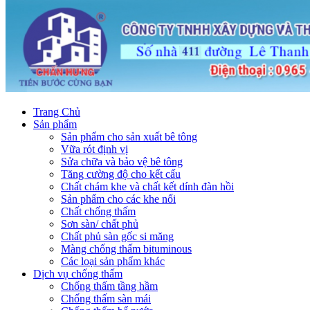
Trang Chủ
Sản phẩm
Sản phẩm cho sản xuất bê tông
Vữa rót định vị
Sửa chữa và bảo vệ bê tông
Tăng cường độ cho kết cấu
Chất chám khe và chất kết dính đàn hồi
Sản phẩm cho các khe nối
Chất chống thấm
Sơn sàn/ chất phủ
Chất phủ sàn gốc si măng
Màng chống thấm bituminous
Các loại sản phẩm khác
Dịch vụ chống thấm
Chống thấm tầng hầm
Chống thấm sàn mái