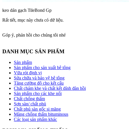
keo dán gạch TileBond Gp
Rất tiết, mục này chưa có dữ liệu.
Góp ý, phản hồi cho chúng tôi nhé
DANH MỤC SẢN PHẨM
Sản phẩm
Sản phẩm cho sản xuất bê tông
Vữa rót định vị
Sửa chữa và bảo vệ bê tông
Tăng cường độ cho kết cấu
Chất chám khe và chất kết dính đàn hồi
Sản phẩm cho các khe nối
Chất chống thấm
Sơn sàn/ chất phủ
Chất phủ sàn gốc si măng
Màng chống thấm bituminous
Các loại sản phẩm khác