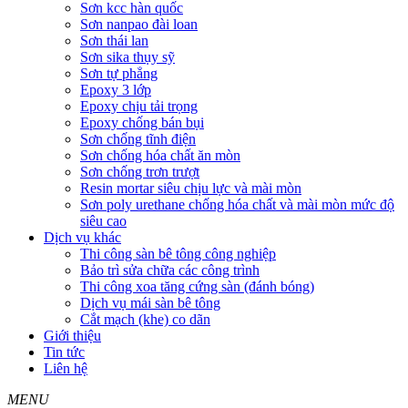
Sơn kcc hàn quốc
Sơn nanpao đài loan
Sơn thái lan
Sơn sika thụy sỹ
Sơn tự phẳng
Epoxy 3 lớp
Epoxy chịu tải trọng
Epoxy chống bán bụi
Sơn chống tĩnh điện
Sơn chống hóa chất ăn mòn
Sơn chống trơn trượt
Resin mortar siêu chịu lực và mài mòn
Sơn poly urethane chống hóa chất và mài mòn mức độ
siêu cao
Dịch vụ khác
Thi công sàn bê tông công nghiệp
Bảo trì sửa chữa các công trình
Thi công xoa tăng cứng sàn (đánh bóng)
Dịch vụ mái sàn bê tông
Cắt mạch (khe) co dãn
Giới thiệu
Tin tức
Liên hệ
MENU