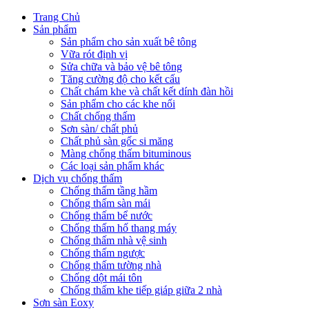
Trang Chủ
Sản phẩm
Sản phẩm cho sản xuất bê tông
Vữa rót định vị
Sửa chữa và bảo vệ bê tông
Tăng cường độ cho kết cấu
Chất chám khe và chất kết dính đàn hồi
Sản phẩm cho các khe nối
Chất chống thấm
Sơn sàn/ chất phủ
Chất phủ sàn gốc si măng
Màng chống thấm bituminous
Các loại sản phẩm khác
Dịch vụ chống thấm
Chống thấm tầng hầm
Chống thấm sàn mái
Chống thấm bể nước
Chống thấm hố thang máy
Chống thấm nhà vệ sinh
Chống thấm ngược
Chống thấm tường nhà
Chống dột mái tôn
Chống thấm khe tiếp giáp giữa 2 nhà
Sơn sàn Eoxy