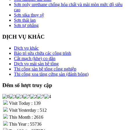
Sơn poly urethane chống hóa chất và mài mòn mức độ siêu
cao
Sơn sika thụy sỹ
Sơn thái lan
Sơn tự phẳng
DỊCH VỤ KHÁC
Dịch vụ khác
Bảo trì sửa chữa các công trình
Cắt mạch (khe) co dãn
Dịch vụ mái sàn bê tông
Thi công sàn bê tông công nghiệp
Thi công xoa tăng cứng sàn (đánh bóng)
Đếm số lượt truy cập
Visit Today : 139
Visit Yesterday : 512
This Month : 2616
This Year : 55736