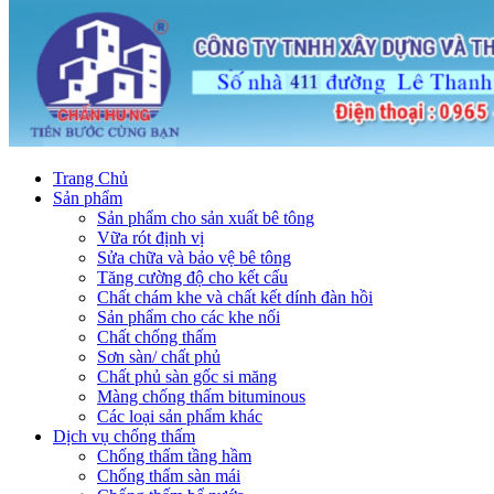
Trang Chủ
Sản phẩm
Sản phẩm cho sản xuất bê tông
Vữa rót định vị
Sửa chữa và bảo vệ bê tông
Tăng cường độ cho kết cấu
Chất chám khe và chất kết dính đàn hồi
Sản phẩm cho các khe nối
Chất chống thấm
Sơn sàn/ chất phủ
Chất phủ sàn gốc si măng
Màng chống thấm bituminous
Các loại sản phẩm khác
Dịch vụ chống thấm
Chống thấm tầng hầm
Chống thấm sàn mái