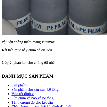
vật liệu chống thấm màng Bitumax
Rất tiết, mục này chưa có dữ liệu.
Góp ý, phản hồi cho chúng tôi nhé
DANH MỤC SẢN PHẨM
Sản phẩm
Sản phẩm cho sản xuất bê tông
Vữa rót định vị
Sửa chữa và bảo vệ bê tông
Tăng cường độ cho kết cấu
Chất chám khe và chất kết dính đàn hồi