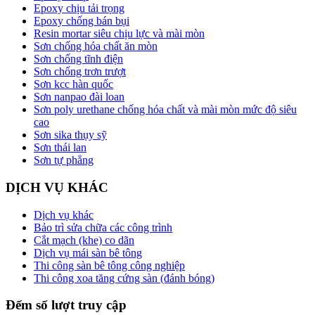
Epoxy chịu tải trọng
Epoxy chống bán bụi
Resin mortar siêu chịu lực và mài mòn
Sơn chống hóa chất ăn mòn
Sơn chống tĩnh điện
Sơn chống trơn trượt
Sơn kcc hàn quốc
Sơn nanpao đài loan
Sơn poly urethane chống hóa chất và mài mòn mức độ siêu
cao
Sơn sika thụy sỹ
Sơn thái lan
Sơn tự phẳng
DỊCH VỤ KHÁC
Dịch vụ khác
Bảo trì sửa chữa các công trình
Cắt mạch (khe) co dãn
Dịch vụ mái sàn bê tông
Thi công sàn bê tông công nghiệp
Thi công xoa tăng cứng sàn (đánh bóng)
Đếm số lượt truy cập