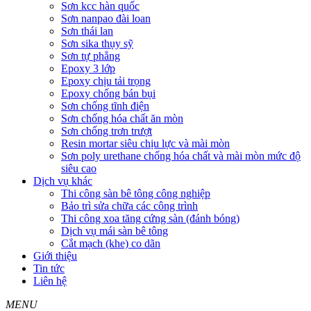
Sơn kcc hàn quốc
Sơn nanpao đài loan
Sơn thái lan
Sơn sika thụy sỹ
Sơn tự phẳng
Epoxy 3 lớp
Epoxy chịu tải trọng
Epoxy chống bán bụi
Sơn chống tĩnh điện
Sơn chống hóa chất ăn mòn
Sơn chống trơn trượt
Resin mortar siêu chịu lực và mài mòn
Sơn poly urethane chống hóa chất và mài mòn mức độ
siêu cao
Dịch vụ khác
Thi công sàn bê tông công nghiệp
Bảo trì sửa chữa các công trình
Thi công xoa tăng cứng sàn (đánh bóng)
Dịch vụ mái sàn bê tông
Cắt mạch (khe) co dãn
Giới thiệu
Tin tức
Liên hệ
MENU