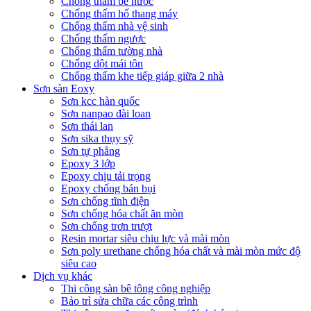
Chống thấm bể nước
Chống thấm hố thang máy
Chống thấm nhà vệ sinh
Chống thấm ngược
Chống thấm tường nhà
Chống dột mái tôn
Chống thấm khe tiếp giáp giữa 2 nhà
Sơn sàn Eoxy
Sơn kcc hàn quốc
Sơn nanpao đài loan
Sơn thái lan
Sơn sika thụy sỹ
Sơn tự phẳng
Epoxy 3 lớp
Epoxy chịu tải trọng
Epoxy chống bán bụi
Sơn chống tĩnh điện
Sơn chống hóa chất ăn mòn
Sơn chống trơn trượt
Resin mortar siêu chịu lực và mài mòn
Sơn poly urethane chống hóa chất và mài mòn mức độ
siêu cao
Dịch vụ khác
Thi công sàn bê tông công nghiệp
Bảo trì sửa chữa các công trình