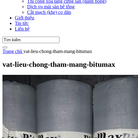
Thi công xoa tăng cứng sàn (đánh bóng)
Dịch vụ mái sàn bê tông
Cắt mạch (khe) co dãn
Giới thiệu
Tin tức
Liên hệ
Trang chủ
vat-lieu-chong-tham-mang-bitumax
vat-lieu-chong-tham-mang-bitumax