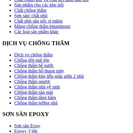
Sản phẩm cho các khe nối
Chất chống thấm
Sơn sàn/ chất phủ
Chất phủ sàn gốc si măng
Màng chống thấm bituminous
Các loại sản phẩm khác
DỊCH VỤ CHỐNG THẤM
Dịch vụ chống thấm
Chống dột mái tôn
Chống thấm bể nước
Chống thấm hố thang máy
Chống thấm khe tiếp giáp giữa 2 nhà
Chống thấm ngược
Chống thấm nhà vệ sinh
Chống thấm sàn mái
Chống thấm tầng hầm
Chống thấm tường nhà
SƠN SÀN EPOXY
Sơn sàn Eoxy
Epoxy 3 lớp