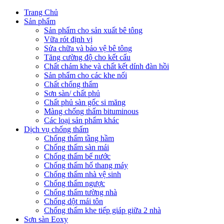
Trang Chủ
Sản phẩm
Sản phẩm cho sản xuất bê tông
Vữa rót định vị
Sửa chữa và bảo vệ bê tông
Tăng cường độ cho kết cấu
Chất chám khe và chất kết dính đàn hồi
Sản phẩm cho các khe nối
Chất chống thấm
Sơn sàn/ chất phủ
Chất phủ sàn gốc si măng
Màng chống thấm bituminous
Các loại sản phẩm khác
Dịch vụ chống thấm
Chống thấm tầng hầm
Chống thấm sàn mái
Chống thấm bể nước
Chống thấm hố thang máy
Chống thấm nhà vệ sinh
Chống thấm ngược
Chống thấm tường nhà
Chống dột mái tôn
Chống thấm khe tiếp giáp giữa 2 nhà
Sơn sàn Eoxy