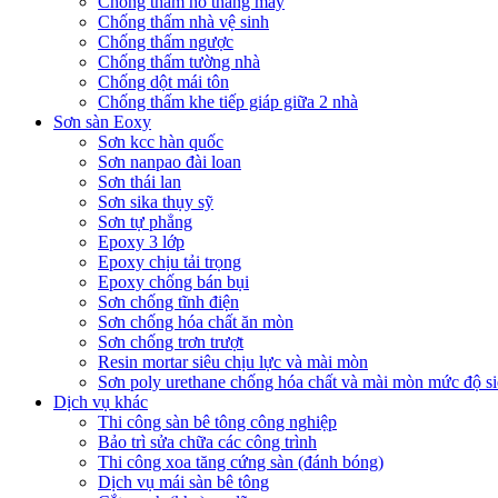
Chống thấm hố thang máy
Chống thấm nhà vệ sinh
Chống thấm ngược
Chống thấm tường nhà
Chống dột mái tôn
Chống thấm khe tiếp giáp giữa 2 nhà
Sơn sàn Eoxy
Sơn kcc hàn quốc
Sơn nanpao đài loan
Sơn thái lan
Sơn sika thụy sỹ
Sơn tự phẳng
Epoxy 3 lớp
Epoxy chịu tải trọng
Epoxy chống bán bụi
Sơn chống tĩnh điện
Sơn chống hóa chất ăn mòn
Sơn chống trơn trượt
Resin mortar siêu chịu lực và mài mòn
Sơn poly urethane chống hóa chất và mài mòn mức độ si
Dịch vụ khác
Thi công sàn bê tông công nghiệp
Bảo trì sửa chữa các công trình
Thi công xoa tăng cứng sàn (đánh bóng)
Dịch vụ mái sàn bê tông