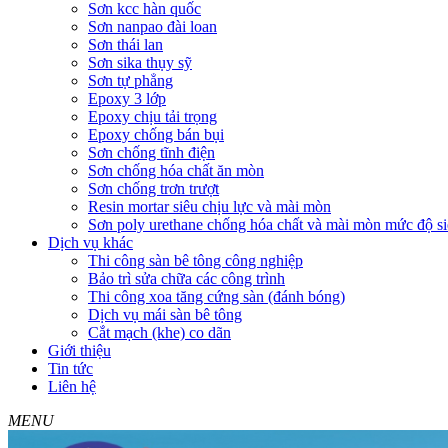
Sơn kcc hàn quốc
Sơn nanpao đài loan
Sơn thái lan
Sơn sika thụy sỹ
Sơn tự phẳng
Epoxy 3 lớp
Epoxy chịu tải trọng
Epoxy chống bán bụi
Sơn chống tĩnh điện
Sơn chống hóa chất ăn mòn
Sơn chống trơn trượt
Resin mortar siêu chịu lực và mài mòn
Sơn poly urethane chống hóa chất và mài mòn mức độ si
Dịch vụ khác
Thi công sàn bê tông công nghiệp
Bảo trì sửa chữa các công trình
Thi công xoa tăng cứng sàn (đánh bóng)
Dịch vụ mái sàn bê tông
Cắt mạch (khe) co dãn
Giới thiệu
Tin tức
Liên hệ
MENU