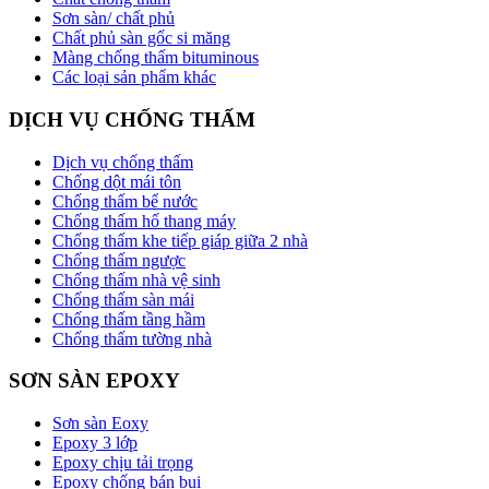
Sơn sàn/ chất phủ
Chất phủ sàn gốc si măng
Màng chống thấm bituminous
Các loại sản phẩm khác
DỊCH VỤ CHỐNG THẤM
Dịch vụ chống thấm
Chống dột mái tôn
Chống thấm bể nước
Chống thấm hố thang máy
Chống thấm khe tiếp giáp giữa 2 nhà
Chống thấm ngược
Chống thấm nhà vệ sinh
Chống thấm sàn mái
Chống thấm tầng hầm
Chống thấm tường nhà
SƠN SÀN EPOXY
Sơn sàn Eoxy
Epoxy 3 lớp
Epoxy chịu tải trọng
Epoxy chống bán bụi