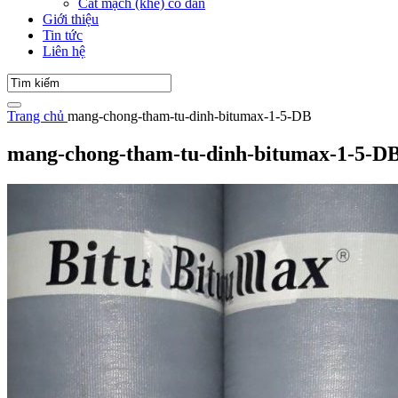
Cắt mạch (khe) co dãn
Giới thiệu
Tin tức
Liên hệ
Trang chủ
mang-chong-tham-tu-dinh-bitumax-1-5-DB
mang-chong-tham-tu-dinh-bitumax-1-5-D