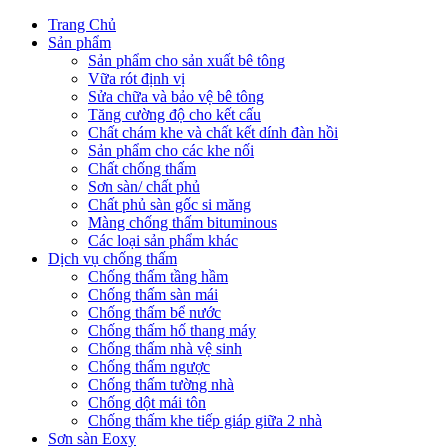
Trang Chủ
Sản phẩm
Sản phẩm cho sản xuất bê tông
Vữa rót định vị
Sửa chữa và bảo vệ bê tông
Tăng cường độ cho kết cấu
Chất chám khe và chất kết dính đàn hồi
Sản phẩm cho các khe nối
Chất chống thấm
Sơn sàn/ chất phủ
Chất phủ sàn gốc si măng
Màng chống thấm bituminous
Các loại sản phẩm khác
Dịch vụ chống thấm
Chống thấm tầng hầm
Chống thấm sàn mái
Chống thấm bể nước
Chống thấm hố thang máy
Chống thấm nhà vệ sinh
Chống thấm ngược
Chống thấm tường nhà
Chống dột mái tôn
Chống thấm khe tiếp giáp giữa 2 nhà
Sơn sàn Eoxy