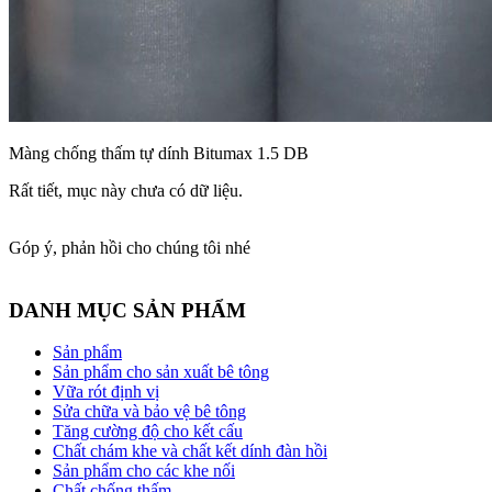
Màng chống thấm tự dính Bitumax 1.5 DB
Rất tiết, mục này chưa có dữ liệu.
Góp ý, phản hồi cho chúng tôi nhé
DANH MỤC SẢN PHẨM
Sản phẩm
Sản phẩm cho sản xuất bê tông
Vữa rót định vị
Sửa chữa và bảo vệ bê tông
Tăng cường độ cho kết cấu
Chất chám khe và chất kết dính đàn hồi
Sản phẩm cho các khe nối
Chất chống thấm