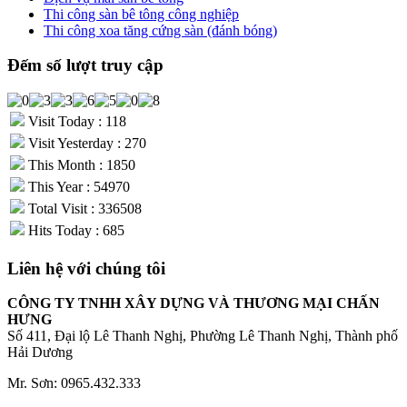
Thi công sàn bê tông công nghiệp
Thi công xoa tăng cứng sàn (đánh bóng)
Đếm số lượt truy cập
Visit Today : 118
Visit Yesterday : 270
This Month : 1850
This Year : 54970
Total Visit : 336508
Hits Today : 685
Liên hệ với chúng tôi
CÔNG TY TNHH XÂY DỰNG VÀ THƯƠNG MẠI CHẤN
HƯNG
Số 411, Đại lộ Lê Thanh Nghị, Phường Lê Thanh Nghị, Thành phố
Hải Dương
Mr. Sơn: 0965.432.333