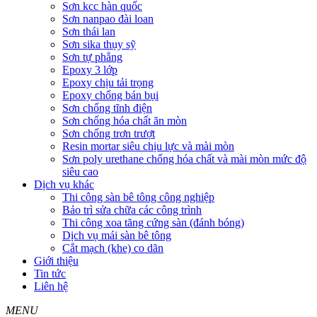
Sơn kcc hàn quốc
Sơn nanpao đài loan
Sơn thái lan
Sơn sika thụy sỹ
Sơn tự phẳng
Epoxy 3 lớp
Epoxy chịu tải trọng
Epoxy chống bán bụi
Sơn chống tĩnh điện
Sơn chống hóa chất ăn mòn
Sơn chống trơn trượt
Resin mortar siêu chịu lực và mài mòn
Sơn poly urethane chống hóa chất và mài mòn mức độ
siêu cao
Dịch vụ khác
Thi công sàn bê tông công nghiệp
Bảo trì sửa chữa các công trình
Thi công xoa tăng cứng sàn (đánh bóng)
Dịch vụ mái sàn bê tông
Cắt mạch (khe) co dãn
Giới thiệu
Tin tức
Liên hệ
MENU