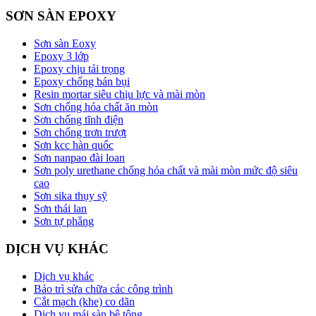
SƠN SÀN EPOXY
Sơn sàn Eoxy
Epoxy 3 lớp
Epoxy chịu tải trọng
Epoxy chống bán bụi
Resin mortar siêu chịu lực và mài mòn
Sơn chống hóa chất ăn mòn
Sơn chống tĩnh điện
Sơn chống trơn trượt
Sơn kcc hàn quốc
Sơn nanpao đài loan
Sơn poly urethane chống hóa chất và mài mòn mức độ siêu
cao
Sơn sika thụy sỹ
Sơn thái lan
Sơn tự phẳng
DỊCH VỤ KHÁC
Dịch vụ khác
Bảo trì sửa chữa các công trình
Cắt mạch (khe) co dãn
Dịch vụ mái sàn bê tông