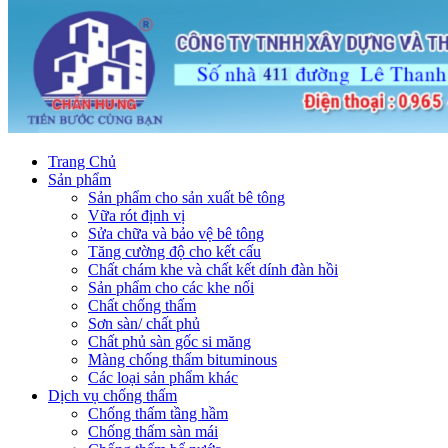
Trang Chủ
Sản phẩm
Sản phẩm cho sản xuất bê tông
Vữa rót định vị
Sửa chữa và bảo vệ bê tông
Tăng cường độ cho kết cấu
Chất chám khe và chất kết dính đàn hồi
Sản phẩm cho các khe nối
Chất chống thấm
Sơn sàn/ chất phủ
Chất phủ sàn gốc si măng
Màng chống thấm bituminous
Các loại sản phẩm khác
Dịch vụ chống thấm
Chống thấm tầng hầm
Chống thấm sàn mái