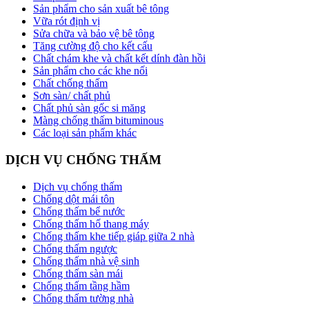
Sản phẩm cho sản xuất bê tông
Vữa rót định vị
Sửa chữa và bảo vệ bê tông
Tăng cường độ cho kết cấu
Chất chám khe và chất kết dính đàn hồi
Sản phẩm cho các khe nối
Chất chống thấm
Sơn sàn/ chất phủ
Chất phủ sàn gốc si măng
Màng chống thấm bituminous
Các loại sản phẩm khác
DỊCH VỤ CHỐNG THẤM
Dịch vụ chống thấm
Chống dột mái tôn
Chống thấm bể nước
Chống thấm hố thang máy
Chống thấm khe tiếp giáp giữa 2 nhà
Chống thấm ngược
Chống thấm nhà vệ sinh
Chống thấm sàn mái
Chống thấm tầng hầm
Chống thấm tường nhà