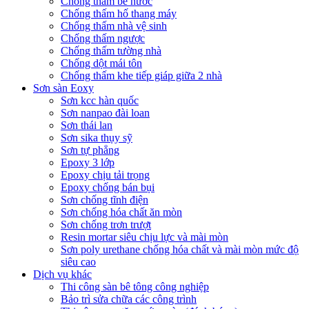
Chống thấm bể nước
Chống thấm hố thang máy
Chống thấm nhà vệ sinh
Chống thấm ngược
Chống thấm tường nhà
Chống dột mái tôn
Chống thấm khe tiếp giáp giữa 2 nhà
Sơn sàn Eoxy
Sơn kcc hàn quốc
Sơn nanpao đài loan
Sơn thái lan
Sơn sika thụy sỹ
Sơn tự phẳng
Epoxy 3 lớp
Epoxy chịu tải trọng
Epoxy chống bán bụi
Sơn chống tĩnh điện
Sơn chống hóa chất ăn mòn
Sơn chống trơn trượt
Resin mortar siêu chịu lực và mài mòn
Sơn poly urethane chống hóa chất và mài mòn mức độ
siêu cao
Dịch vụ khác
Thi công sàn bê tông công nghiệp
Bảo trì sửa chữa các công trình