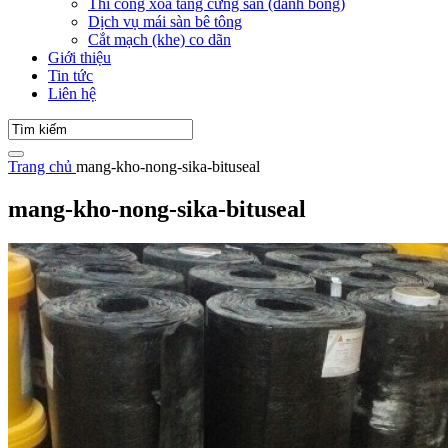
Thi công xoa tăng cứng sàn (đánh bóng)
Dịch vụ mái sàn bê tông
Cắt mạch (khe) co dãn
Giới thiệu
Tin tức
Liên hệ
Trang chủ
mang-kho-nong-sika-bituseal
mang-kho-nong-sika-bituseal