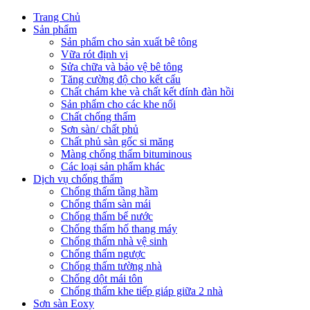
Trang Chủ
Sản phẩm
Sản phẩm cho sản xuất bê tông
Vữa rót định vị
Sửa chữa và bảo vệ bê tông
Tăng cường độ cho kết cấu
Chất chám khe và chất kết dính đàn hồi
Sản phẩm cho các khe nối
Chất chống thấm
Sơn sàn/ chất phủ
Chất phủ sàn gốc si măng
Màng chống thấm bituminous
Các loại sản phẩm khác
Dịch vụ chống thấm
Chống thấm tầng hầm
Chống thấm sàn mái
Chống thấm bể nước
Chống thấm hố thang máy
Chống thấm nhà vệ sinh
Chống thấm ngược
Chống thấm tường nhà
Chống dột mái tôn
Chống thấm khe tiếp giáp giữa 2 nhà
Sơn sàn Eoxy